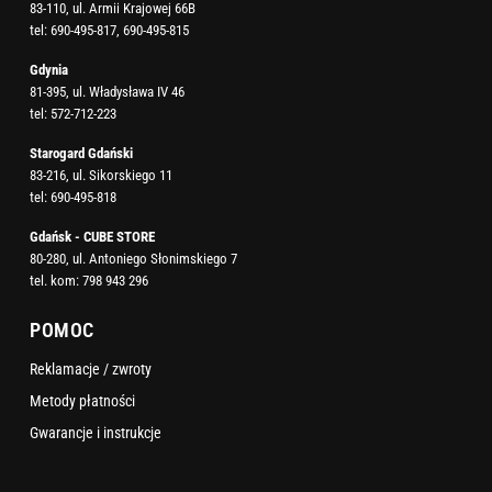
83-110, ul. Armii Krajowej 66B
tel:
690-495-817
,
690-495-815
Gdynia
81-395, ul. Władysława IV 46
tel:
572-712-223
Starogard Gdański
83-216, ul. Sikorskiego 11
tel:
690-495-818
Gdańsk - CUBE STORE
80-280, ul. Antoniego Słonimskiego 7
tel. kom:
798 943 296
POMOC
Reklamacje / zwroty
Metody płatności
Gwarancje i instrukcje