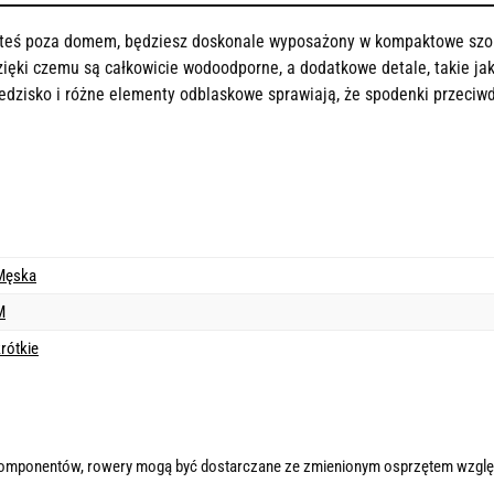
esteś poza domem, będziesz doskonale wyposażony w kompaktowe szort
zięki czemu są całkowicie wodoodporne, a dodatkowe detale, takie ja
dzisko i różne elementy odblaskowe sprawiają, że spodenki przeciwd
Męska
M
rótkie
komponentów, rowery mogą być dostarczane ze zmienionym osprzętem wzglę