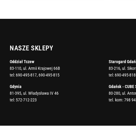
NASZE SKLEPY
Oddział Tczew
Starogard Gdań
83-110, ul. Armii Krajowej 66B
83-216, ul. Siko
tel:
690-495-817
,
690-495-815
tel:
690-495-818
Gdynia
Gdańsk - CUBE
81-395, ul. Władysława IV 46
80-280, ul. Ant
tel:
572-712-223
tel. kom:
798 94