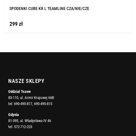
SPODENKI CUBE KR L TEAMLINE CZA/NIE/CZE
299 zł
NASZE SKLEPY
Oddział Tczew
83-110, ul. Armii Krajowej 66B
tel:
690-495-817
,
690-495-815
Gdynia
81-395, ul. Władysława IV 46
tel:
572-712-223