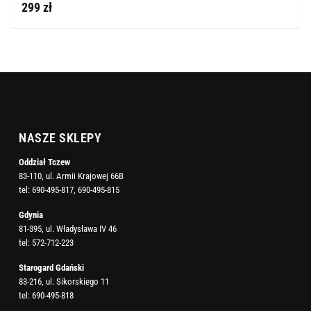
299 zł
NASZE SKLEPY
Oddział Tczew
83-110, ul. Armii Krajowej 66B
tel:
690-495-817
,
690-495-815
Gdynia
81-395, ul. Władysława IV 46
tel:
572-712-223
Starogard Gdański
83-216, ul. Sikorskiego 11
tel:
690-495-818