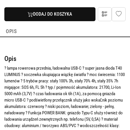
DODAJ DO KOSZYKA
OPIS
Opis
? lampa rowerowa przednia, ładowalna USB-C ? super jasna dioda T40
LUMINUS ? soczewka skupiająca wiązkę światła ? moc świecenia: 1100
lumenów ? 5 trybów pracy: stały 100% 3h, stały 70% 4h, stały 35% 7h
migające: SOS 6h, FL 5h ? typ / pojemność akumulatora: 21700, Li-Ion
5000 mAh (3,7V) ? czas ładowania ok 6h (1A), za pomocą gniazda
micro USB-C ? podświetlony przełącznik służy jako wskaĽnik poziomu
akumulatora: czerwony ? niski poziom, ładowanie; zielony - pełny,
naładowany ? Funkcja POWER BANK: gniazdo Typu-C służy również do
ładowania urządzeń zewnętrznych np. telefonu (5V, 0,5A) ? materiał
obudowy: aluminium / tworzywo ABS/PVC ? wodoszczelność klasy: