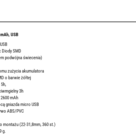
0mAh, USB
 USB
 x Diody SMD
em podwójna świecenia)
iomu zużycia akumulatora
MD o barwie żółtej
 5h,
ciwmgielny 3h
n 2600 mAh
ocą gniazda micro USB
rzywo ABS/PVC
o montażu (22-31,8mm, 360 st.)
9 g.