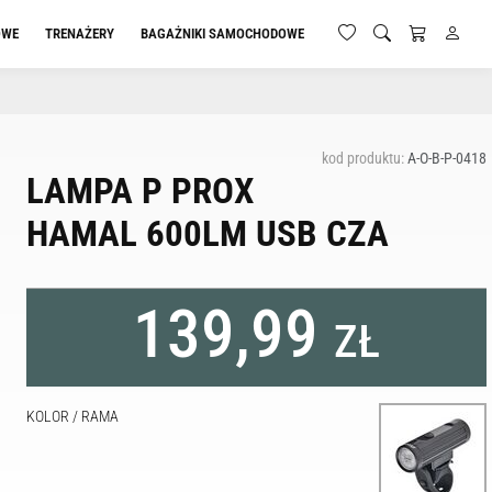
OWE
TRENAŻERY
BAGAŻNIKI SAMOCHODOWE
kod produktu:
A-O-B-P-0418
LAMPA P PROX
HAMAL 600LM USB CZA
139,99
ZŁ
KOLOR / RAMA