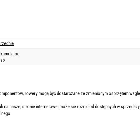
przednie
akumulator
usb
komponentów, rowery mogą być dostarczane ze zmienionym osprzętem wzglę
h na naszej stronie internetowej może się różnić od dostępnych w sprzedaży
lnego.