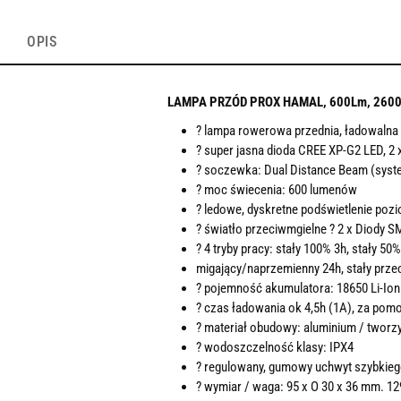
OPIS
LAMPA PRZÓD PROX HAMAL, 600Lm, 260
? lampa rowerowa przednia, ładowalna
? super jasna dioda CREE XP-G2 LED, 2
? soczewka: Dual Distance Beam (syst
? moc świecenia: 600 lumenów
? ledowe, dyskretne podświetlenie poz
? światło przeciwmgielne ? 2 x Diody S
? 4 tryby pracy: stały 100% 3h, stały 50%
migający/naprzemienny 24h, stały prze
? pojemność akumulatora: 18650 Li-Io
? czas ładowania ok 4,5h (1A), za pom
? materiał obudowy: aluminium / two
? wodoszczelność klasy: IPX4
? regulowany, gumowy uchwyt szybkieg
? wymiar / waga: 95 x O 30 x 36 mm. 12