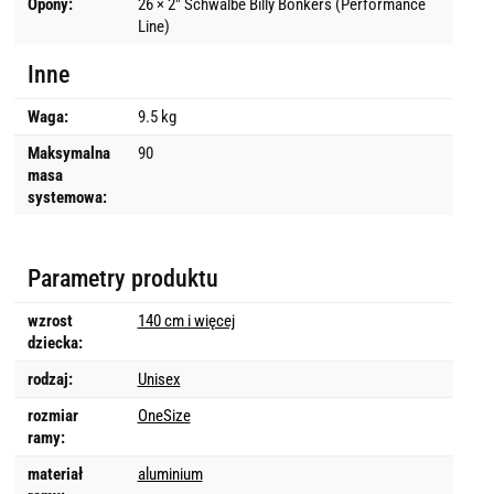
Opony:
26 × 2" Schwalbe Billy Bonkers (Performance
Line)
Inne
Waga:
9.5 kg
Maksymalna
90
masa
systemowa:
Parametry produktu
wzrost
140 cm i więcej
dziecka:
rodzaj:
Unisex
rozmiar
OneSize
ramy:
materiał
aluminium