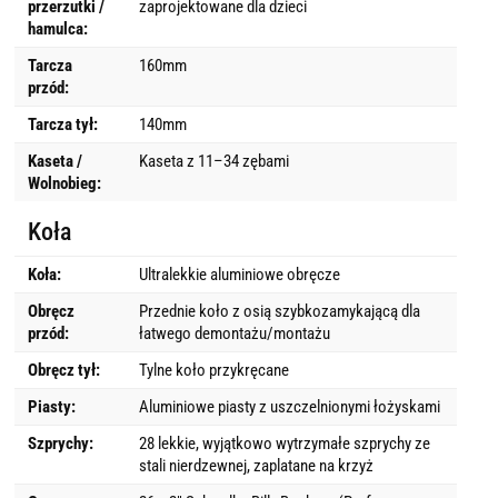
przerzutki /
zaprojektowane dla dzieci
hamulca:
Tarcza
160mm
przód:
Tarcza tył:
140mm
Kaseta /
Kaseta z 11–34 zębami
Wolnobieg:
Koła
Koła:
Ultralekkie aluminiowe obręcze
Obręcz
Przednie koło z osią szybkozamykającą dla
przód:
łatwego demontażu/montażu
Obręcz tył:
Tylne koło przykręcane
Piasty:
Aluminiowe piasty z uszczelnionymi łożyskami
Szprychy:
28 lekkie, wyjątkowo wytrzymałe szprychy ze
stali nierdzewnej, zaplatane na krzyż