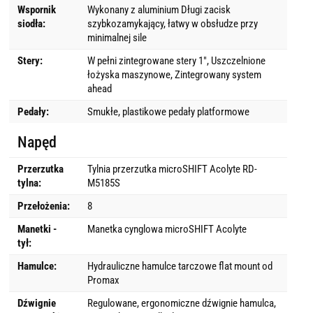
Wspornik
Wykonany z aluminium Długi zacisk
siodła:
szybkozamykający, łatwy w obsłudze przy
minimalnej sile
Stery:
W pełni zintegrowane stery 1", Uszczelnione
łożyska maszynowe, Zintegrowany system
ahead
Pedały:
Smukłe, plastikowe pedały platformowe
Napęd
Przerzutka
Tylnia przerzutka microSHIFT Acolyte RD-
tylna:
M5185S
Przełożenia:
8
Manetki -
Manetka cynglowa microSHIFT Acolyte
tył:
Hamulce:
Hydrauliczne hamulce tarczowe flat mount od
Promax
Dźwignie
Regulowane, ergonomiczne dźwignie hamulca,