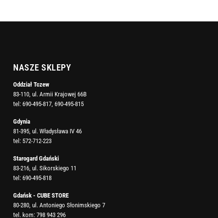
NASZE SKLEPY
Oddział Tczew
83-110, ul. Armii Krajowej 66B
tel:
690-495-817
,
690-495-815
Gdynia
81-395, ul. Władysława IV 46
tel:
572-712-223
Starogard Gdański
83-216, ul. Sikorskiego 11
tel:
690-495-818
Gdańsk - CUBE STORE
80-280, ul. Antoniego Słonimskiego 7
tel. kom:
798 943 296