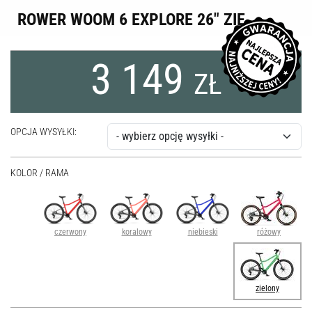
ROWER WOOM 6 EXPLORE 26" ZIE
3 149
ZŁ
OPCJA WYSYŁKI:
KOLOR / RAMA
czerwony
koralowy
niebieski
różowy
zielony