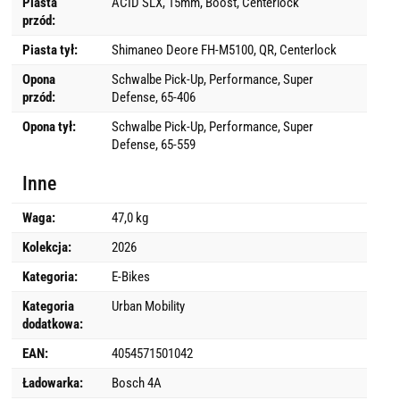
Piasta
ACID SLX, 15mm, Boost, Centerlock
przód:
Piasta tył:
Shimaneo Deore FH-M5100, QR, Centerlock
Opona
Schwalbe Pick-Up, Performance, Super
przód:
Defense, 65-406
Opona tył:
Schwalbe Pick-Up, Performance, Super
Defense, 65-559
Inne
Waga:
47,0 kg
Kolekcja:
2026
Kategoria:
E-Bikes
Kategoria
Urban Mobility
dodatkowa:
EAN:
4054571501042
Ładowarka:
Bosch 4A