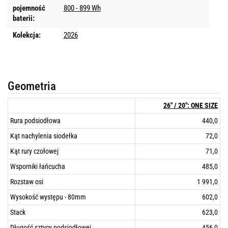
pojemność
800 - 899 Wh
baterii:
Kolekcja:
2026
Geometria
26" / 20": ONE SIZE
Rura podsiodłowa
440,0
Kąt nachylenia siodełka
72,0
Kąt rury czołowej
71,0
Wsporniki łańcucha
485,0
Rozstaw osi
1 991,0
Wysokość występu - 80mm
602,0
Stack
623,0
Długość sztycy podsiodłowej
456,0