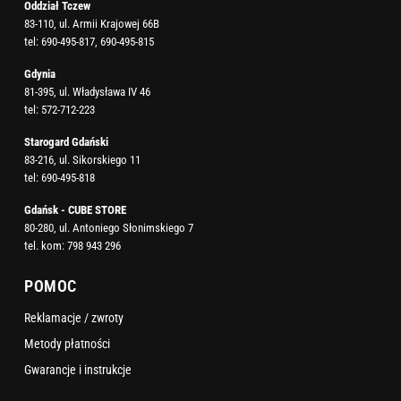
Oddział Tczew
83-110, ul. Armii Krajowej 66B
tel:
690-495-817
,
690-495-815
Gdynia
81-395, ul. Władysława IV 46
tel:
572-712-223
Starogard Gdański
83-216, ul. Sikorskiego 11
tel:
690-495-818
Gdańsk - CUBE STORE
80-280, ul. Antoniego Słonimskiego 7
tel. kom:
798 943 296
POMOC
Reklamacje / zwroty
Metody płatności
Gwarancje i instrukcje