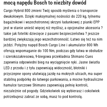
mocą napędu Bosch to niezbity dowód
Cargo Hybrid 800 zmieni Twój sposób myślenia o transporcie
dwukołowym. Dzięki maksymalnej nośności do 220 kg, tylnemu
bagażnikowi i wszechstronnej skrzyni ładunkowej z pianki EPP
jest w stanie unieść więcej niż myślisz, a opcjonalne akcesoria ?
takie jak foteliki dziecięce z pasami bezpieczeństwa ? jeszcze
bardziej zwiększają jego wszechstronność. Łatwo się też na nim
jeździ. Potężny napęd Bosch Cargo Line i akumulator 800 Wh
oferują wspomaganie do 100 Nm, podczas gdy łatwa w obsłudze
i szerokozakresowa, 9-biegowa przekładnia Shimano Cues
zapewnia odpowiedni bieg na wyciągnięcie ręki. Jasne światła
LED z przodu i z tyłu zapewniają widoczność, błotniki i
przyczepne opony ułatwiają jazdę na mokrych ulicach, ma super
stabilną podpórkę do łatwego parkowania, a mocne hydrauliczne
hamulce tarczowe Shimano zapewniają pełnię kontroli,
niezależnie od pogody. Gdziekolwiek się wybierasz i cokolwiek
potrzebujesz zabrać ze sobą, masz to pod kontrolą.