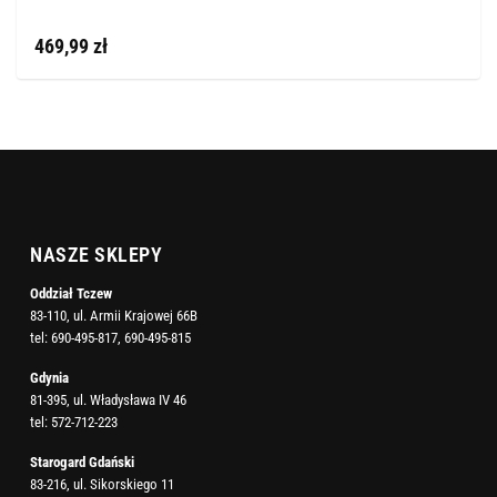
469,99 zł
NASZE SKLEPY
Oddział Tczew
83-110, ul. Armii Krajowej 66B
tel:
690-495-817
,
690-495-815
Gdynia
81-395, ul. Władysława IV 46
tel:
572-712-223
Starogard Gdański
83-216, ul. Sikorskiego 11