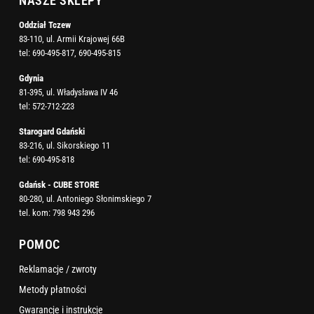
NASZE SKLEPY
Oddział Tczew
83-110, ul. Armii Krajowej 66B
tel:
690-495-817
,
690-495-815
Gdynia
81-395, ul. Władysława IV 46
tel:
572-712-223
Starogard Gdański
83-216, ul. Sikorskiego 11
tel:
690-495-818
Gdańsk - CUBE STORE
80-280, ul. Antoniego Słonimskiego 7
tel. kom:
798 943 296
POMOC
Reklamacje / zwroty
Metody płatności
Gwarancje i instrukcje