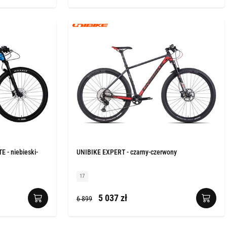
 - niebieski-
UNIBIKE EXPERT - czarny-czerwony
17
5 037 zł
6 899