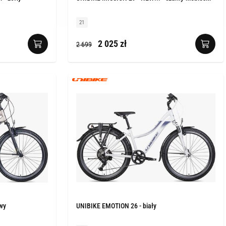
21
2 025 zł
2 699
wy
UNIBIKE EMOTION 26 - biały