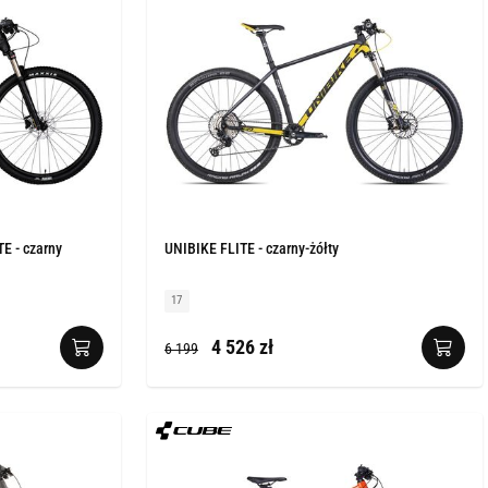
E - czarny
UNIBIKE FLITE - czarny-żółty
17
4 526 zł
6 199