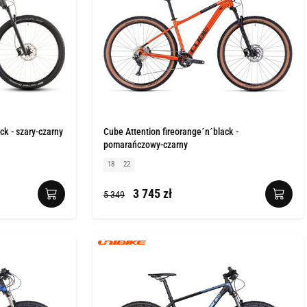
ck - szary-czarny
Cube Attention fireorange´n´black -
pomarańczowy-czarny
18
22
3 745 zł
5 349