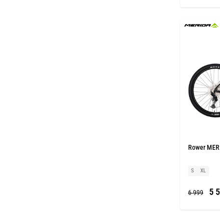
Rower MERI
S
XL
5 5
6 999