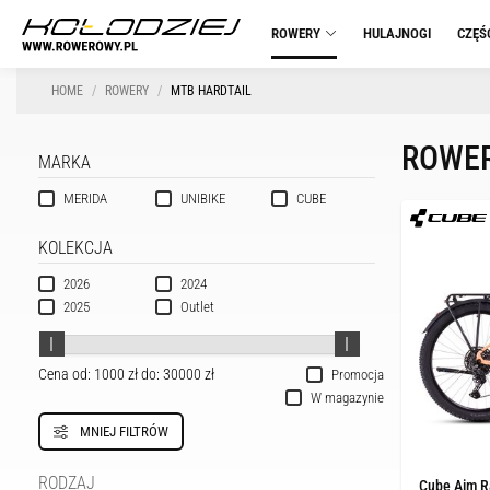
ROWERY
HULAJNOGI
CZĘŚ
HOME
ROWERY
MTB HARDTAIL
ROWER
MARKA
MERIDA
UNIBIKE
CUBE
KOLEKCJA
2026
2024
2025
Outlet
Cena od:
1000 zł
do:
30000 zł
Promocja
W magazynie
MNIEJ FILTRÓW
RODZAJ
Cube Aim Ra