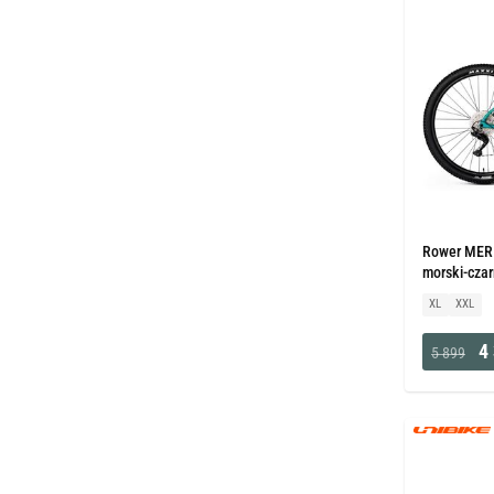
Rower MERI
morski-cza
XL
XXL
4 
5 899