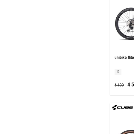
unibike flit
17
4 5
6 199