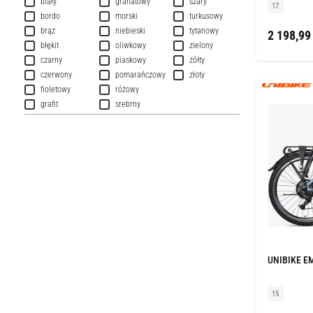
biały
granatowy
szary
17
bordo
morski
turkusowy
brąz
niebieski
tytanowy
2 198,99 
błękit
oliwkowy
zielony
czarny
piaskowy
żółty
czerwony
pomarańczowy
złoty
fioletowy
różowy
grafit
srebrny
UNIBIKE EM
15