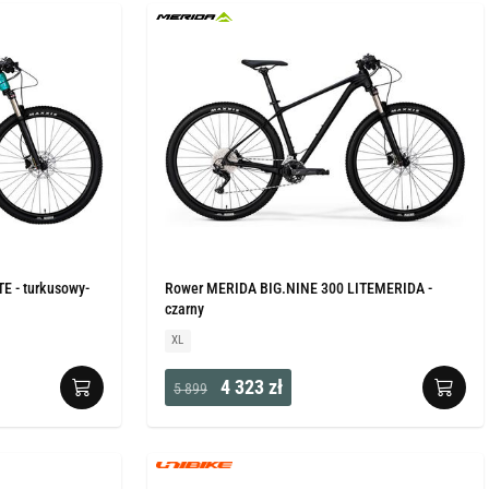
E - turkusowy-
Rower MERIDA BIG.NINE 300 LITEMERIDA -
czarny
XL
4 323 zł
5 899