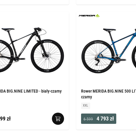
DA BIG.NINE LIMITED - biały-czarny
Rower MERIDA BIG.NINE 500 LITE
czarny
XXL
99 zł
4 793 zł
6 599