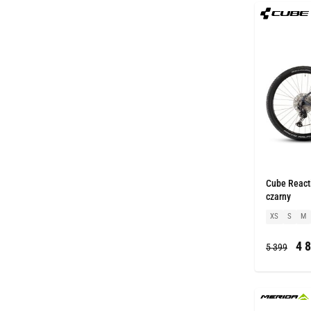
Cube Reacti
czarny
XS
S
M
4 8
5 399