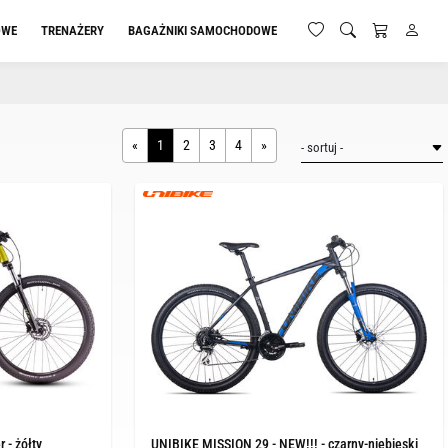
OWE
TRENAŻERY
BAGAŻNIKI SAMOCHODOWE
«
1
2
3
4
»
 - żółty
UNIBIKE MISSION 29 - NEW!!! - czarny-niebieski