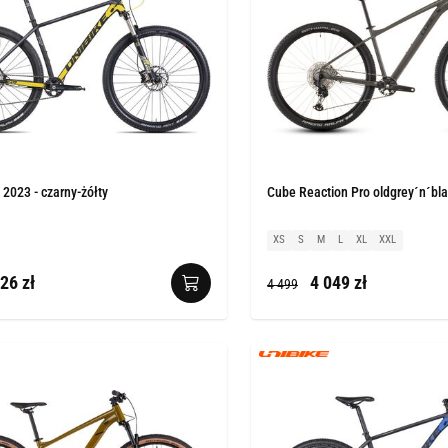
e 2023 - czarny-żółty
Cube Reaction Pro oldgrey´n´bla
XS
S
M
L
XL
XXL
26 zł
4 049 zł
4 499