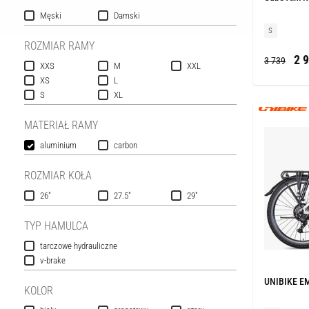
Męski
Damski
S
ROZMIAR RAMY
2 9
3 739
XXS
M
XXL
XS
L
S
XL
MATERIAŁ RAMY
aluminium
carbon
ROZMIAR KOŁA
26"
27.5"
29"
TYP HAMULCA
tarczowe hydrauliczne
v-brake
UNIBIKE EM
KOLOR