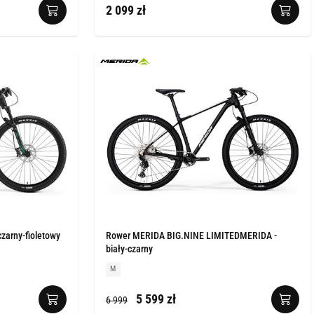
2 099 zł
zarny-fioletowy
Rower MERIDA BIG.NINE LIMITEDMERIDA -
biały-czarny
M
5 599 zł
6 999