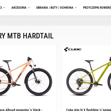
CI
AKCESORIA
UBRANIA / BUTY / OCHRONA
PRZYCZEPKI ROWER
Y MTB HARDTAIL
ce Allroad tangerine´n´black -
Cube Aim SLX flashlime´n´juniper