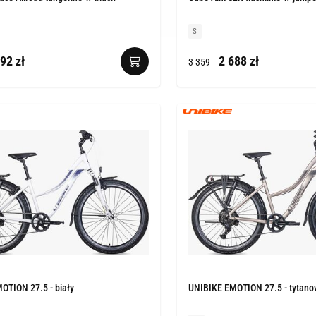
S
92 zł
2 688 zł
3 359
OTION 27.5 - biały
UNIBIKE EMOTION 27.5 - tytano