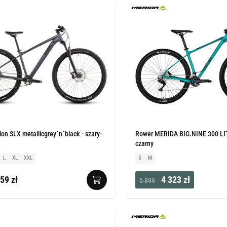
on SLX metallicgrey´n´black - szary-
Rower MERIDA BIG.NINE 300 LIT
czarny
L
XL
XXL
S
M
59 zł
4 323 zł
5 899