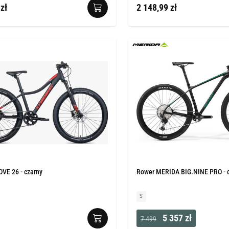
zł
2 148,99 zł
VE 26 - czarny
Rower MERIDA BIG.NINE PRO - c
S
5 357 zł
7 499