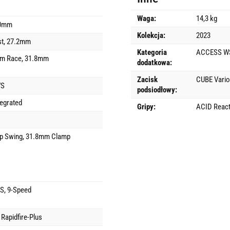
Waga:
14,3 kg
80mm
Kolekcja:
2023
t, 27.2mm
Kategoria
ACCESS W
m Race, 31.8mm
dodatkowa:
Zacisk
CUBE Vario
WS
podsiodłowy:
egrated
Gripy:
ACID Reac
p Swing, 31.8mm Clamp
, 9-Speed
Rapidfire-Plus