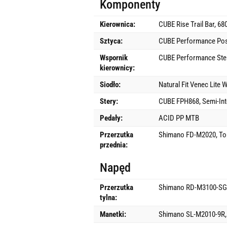
Komponenty
Kierownica:
CUBE Rise Trail Bar, 6
Sztyca:
CUBE Performance Pos
Wspornik
CUBE Performance Ste
kierownicy:
Siodło:
Natural Fit Venec Lite 
Stery:
CUBE FPH868, Semi-Int
Pedały:
ACID PP MTB
Przerzutka
Shimano FD-M2020, To
przednia:
Napęd
Przerzutka
Shimano RD-M3100-SGS
tylna:
Manetki:
Shimano SL-M2010-9R, 