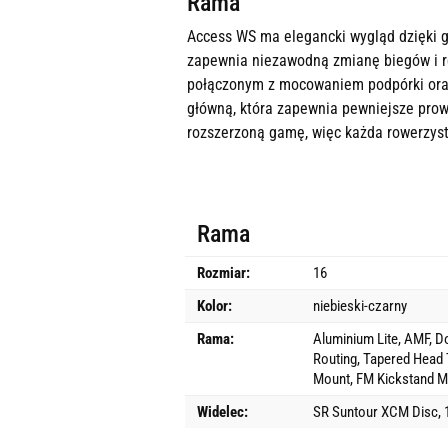
Rama
Access WS ma elegancki wygląd dzięki g
zapewnia niezawodną zmianę biegów i r
połączonym z mocowaniem podpórki oraz
główną, która zapewnia pewniejsze prow
rozszerzoną gamę, więc każda rowerzyst
Rama
Rozmiar:
16
Kolor:
niebieski-czarny
Rama:
Aluminium Lite, AMF, Do
Routing, Tapered Head 
Mount, FM Kickstand M
Widelec:
SR Suntour XCM Disc,