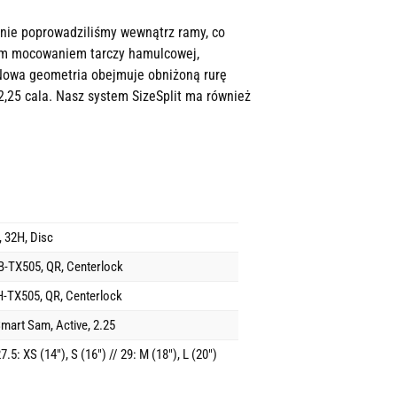
anie poprowadziliśmy wewnątrz ramy, co
kim mocowaniem tarczy hamulcowej,
Nowa geometria obejmuje obniżoną rurę
2,25 cala. Nasz system SizeSplit ma również
 32H, Disc
-TX505, QR, Centerlock
-TX505, QR, Centerlock
mart Sam, Active, 2.25
27.5: XS (14"), S (16") // 29: M (18"), L (20")