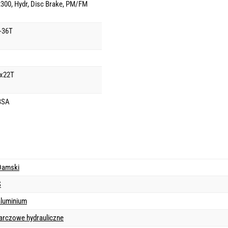
00, Hydr, Disc Brake, PM/FM
-36T
6x22T
BSA
Damski
S
aluminium
tarczowe hydrauliczne