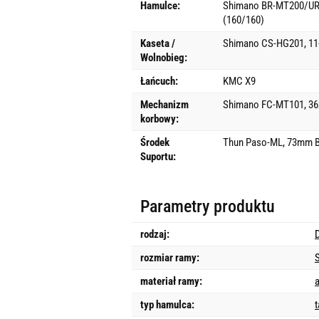
Hamulce:
Shimano BR-MT200/UR3
(160/160)
Kaseta /
Shimano CS-HG201, 11
Wolnobieg:
Łańcuch:
KMC X9
Mechanizm
Shimano FC-MT101, 3
korbowy:
Środek
Thun Paso-ML, 73mm 
Suportu:
Parametry produktu
rodzaj:
rozmiar ramy:
materiał ramy:
typ hamulca: