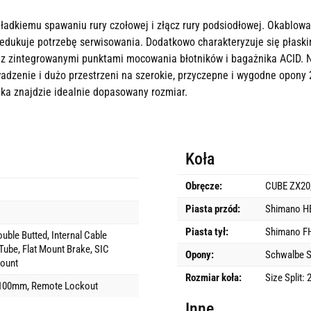
ładkiemu spawaniu rury czołowej i złącz rury podsiodłowej. Okablow
edukuje potrzebę serwisowania. Dodatkowo charakteryzuje się płas
 zintegrowanymi punktami mocowania błotników i bagażnika ACID. 
adzenie i dużo przestrzeni na szerokie, przyczepne i wygodne opony 
ka znajdzie idealnie dopasowany rozmiar.
Koła
Obręcze:
CUBE ZX20,
Piasta przód:
Shimano HB
Piasta tył:
Shimano FH
uble Butted, Internal Cable
Tube, Flat Mount Brake, SIC
Opony:
Schwalbe S
ount
Rozmiar koła:
Size Split: 
 100mm, Remote Lockout
Inne