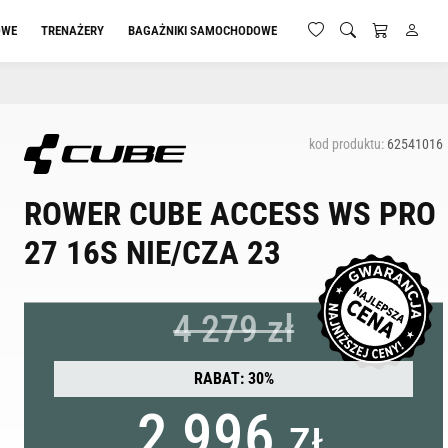
OWE
TRENAŻERY
BAGAŻNIKI SAMOCHODOWE
kod produktu:
62541016
ROWER CUBE ACCESS WS PRO
27 16S NIE/CZA 23
4 279 zł
RABAT: 30%
2 996
ZŁ