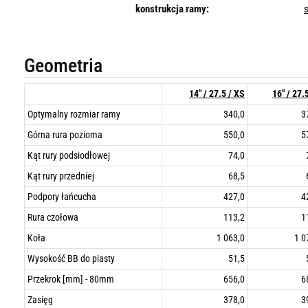
konstrukcja ramy:
Geometria
14" / 27.5 / XS
16" / 27.
Optymalny rozmiar ramy
340,0
3
Górna rura pozioma
550,0
5
Kąt rury podsiodłowej
74,0
Kąt rury przedniej
68,5
Podpory łańcucha
427,0
4
Rura czołowa
113,2
1
Koła
1 063,0
1 0
Wysokość BB do piasty
51,5
Przekrok [mm] - 80mm
656,0
6
Zasięg
378,0
3