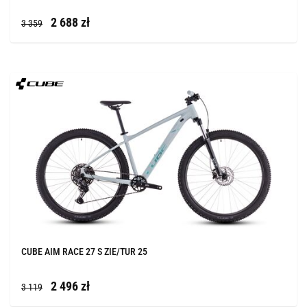
2 688 zł
3 359
CUBE AIM RACE 27 S ZIE/TUR 25
2 496 zł
3 119