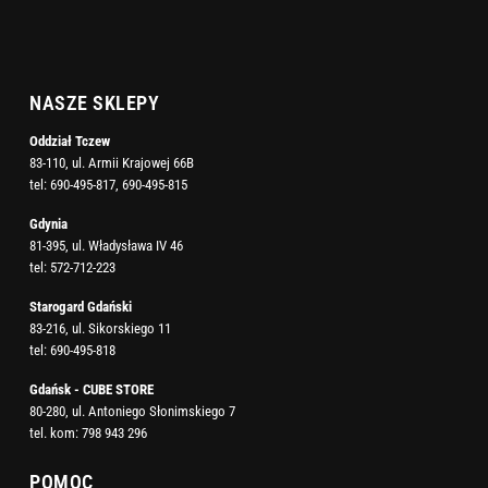
NASZE SKLEPY
Oddział Tczew
83-110, ul. Armii Krajowej 66B
tel:
690-495-817
,
690-495-815
Gdynia
81-395, ul. Władysława IV 46
tel:
572-712-223
Starogard Gdański
83-216, ul. Sikorskiego 11
tel:
690-495-818
Gdańsk - CUBE STORE
80-280, ul. Antoniego Słonimskiego 7
tel. kom:
798 943 296
POMOC