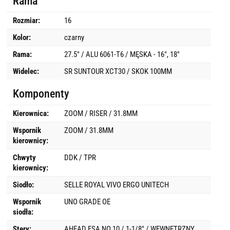
Rama
Rozmiar:
16
Kolor:
czarny
Rama:
27.5" / ALU 6061-T6 / MĘSKA - 16", 18"
Widelec:
SR SUNTOUR XCT30 / SKOK 100MM
Komponenty
Kierownica:
ZOOM / RISER / 31.8MM
Wspornik
ZOOM / 31.8MM
kierownicy:
Chwyty
DDK / TPR
kierownicy:
Siodło:
SELLE ROYAL VIVO ERGO UNITECH
Wspornik
UNO GRADE OE
siodła:
Stery:
AHEAD FSA NO.10 / 1-1/8" / WEWNĘTRZNY