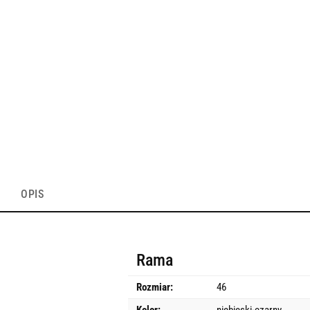
OPIS
Rama
Rozmiar:
46