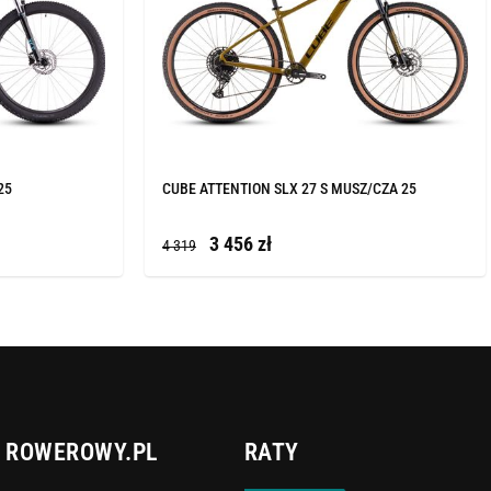
25
CUBE ATTENTION SLX 27 S MUSZ/CZA 25
3 456 zł
4 319
ROWEROWY.PL
RATY