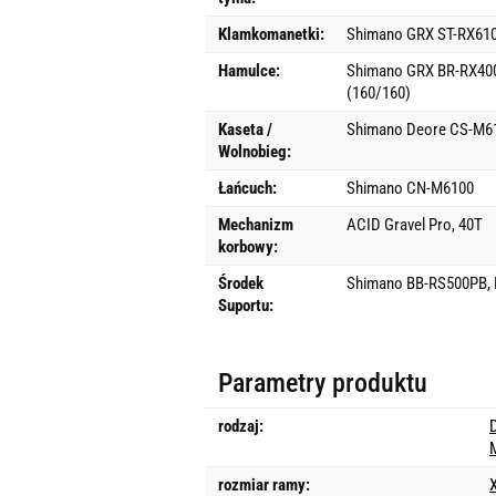
Klamkomanetki:
Shimano GRX ST-RX61
Hamulce:
Shimano GRX BR-RX400,
(160/160)
Kaseta /
Shimano Deore CS-M61
Wolnobieg:
Łańcuch:
Shimano CN-M6100
Mechanizm
ACID Gravel Pro, 40T
korbowy:
Środek
Shimano BB-RS500PB, P
Suportu:
Parametry produktu
rodzaj:
rozmiar ramy: