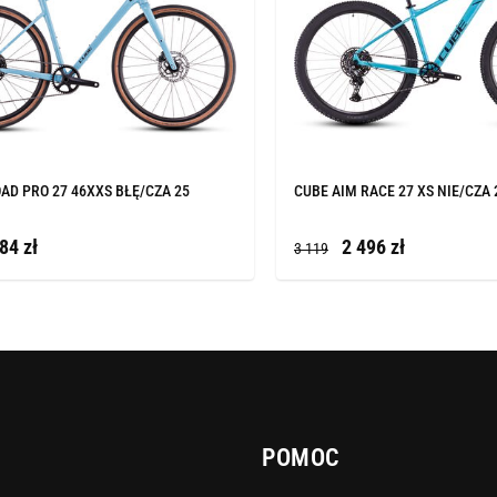
AD PRO 27 46XXS BŁĘ/CZA 25
CUBE AIM RACE 27 XS NIE/CZA 
84 zł
2 496 zł
3 119
POMOC