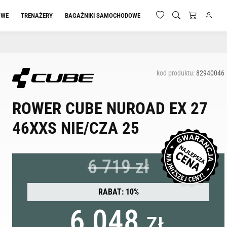
OWE
TRENAŻERY
BAGAŻNIKI SAMOCHODOWE
kod produktu:
82940046
ROWER CUBE NUROAD EX 27
46XXS NIE/CZA 25
6 719 zł
RABAT: 10%
6 048
ZŁ