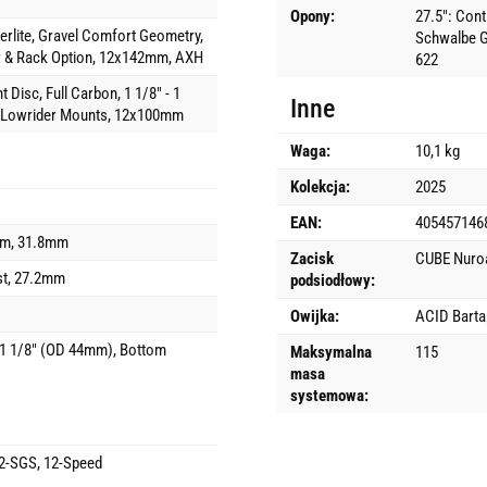
Opony:
27.5": Conti
rlite, Gravel Comfort Geometry,
Schwalbe G
er & Rack Option, 12x142mm, AXH
622
Disc, Full Carbon, 1 1/8" - 1
Inne
& Lowrider Mounts, 12x100mm
Waga:
10,1 kg
Kolekcja:
2025
EAN:
405457146
em, 31.8mm
Zacisk
CUBE Nuroa
t, 27.2mm
podsiodłowy:
Owijka:
ACID Bart
 1 1/8" (OD 44mm), Bottom
Maksymalna
115
masa
systemowa:
-SGS, 12-Speed