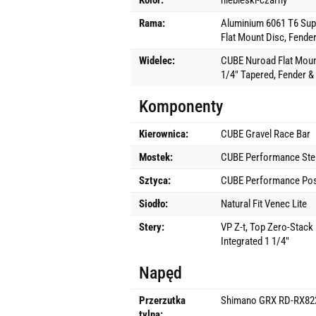
Kolor:
niebieski-czarny
Rama:
Aluminium 6061 T6 Supe
Flat Mount Disc, Fend
Widelec:
CUBE Nuroad Flat Mount 
1/4" Tapered, Fender 
Komponenty
Kierownica:
CUBE Gravel Race Bar
Mostek:
CUBE Performance St
Sztyca:
CUBE Performance Pos
Siodło:
Natural Fit Venec Lite
Stery:
VP Z-t, Top Zero-Stack
Integrated 1 1/4"
Napęd
Przerzutka
Shimano GRX RD-RX822
tylna: