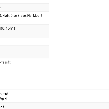
0
 Hydr. Disc Brake, Flat Mount
00, 10-51T
ressfit
Damski
Męski
XXS