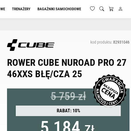
OWE
TRENAŻERY
BAGAŻNIKI SAMOCHODOWE
kod produktu:
82931046
ROWER CUBE NUROAD PRO 27
46XXS BŁĘ/CZA 25
5 759 zł
RABAT: 10%
5 184
ZŁ