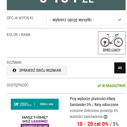
OPCJA WYSYŁKI:
KOLOR / RAMA
błękit-czarny
ROZMIAR
46
SPRAWDŹ SWÓJ ROZMIAR
DOSTĘPNOŚĆ
W MAGAZYNIE
Przy wyborze płatności eRaty
Santander 0% / Raty odroczone
zostanie doliczona prowizja 5%
wartości zamówienia
10 - 20 rat 0%
/ 5%