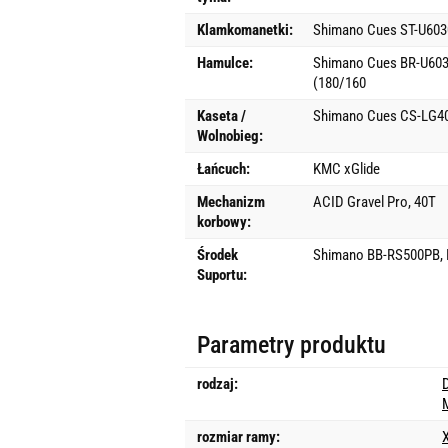
Klamkomanetki:
Shimano Cues ST-U603
Hamulce:
Shimano Cues BR-U6030,
(180/160
Kaseta /
Shimano Cues CS-LG40
Wolnobieg:
Łańcuch:
KMC xGlide
Mechanizm
ACID Gravel Pro, 40T
korbowy:
Środek
Shimano BB-RS500PB, P
Suportu:
Parametry produktu
rodzaj:
rozmiar ramy: