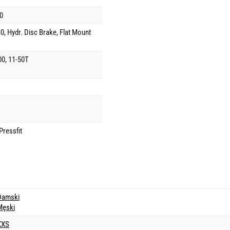
0
 Hydr. Disc Brake, Flat Mount
0, 11-50T
ressfit
Damski
Męski
XXS