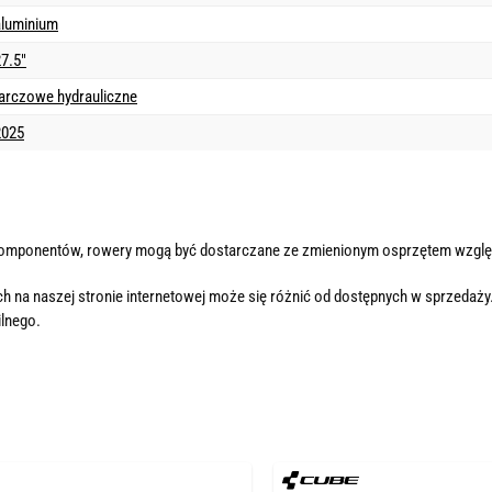
aluminium
7.5"
tarczowe hydrauliczne
2025
komponentów, rowery mogą być dostarczane ze zmienionym osprzętem wzglę
h na naszej stronie internetowej może się różnić od dostępnych w sprzedaży
lnego.