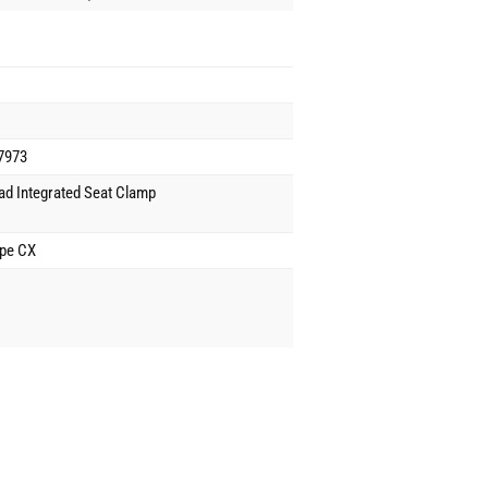
7973
d Integrated Seat Clamp
ape CX