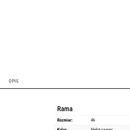
OPIS
Rama
Rozmiar:
46
Kolor:
błękit-czarny