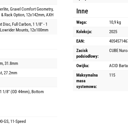
rlite, Gravel Comfort Geometry,
Inne
er & Rack Option, 12x142mm, AXH
Waga:
10,9 kg
Disc, Full Carbon, 1 1/8" - 1
& Lowrider Mounts, 12x100mm
Kolekcja:
2025
EAN:
405457146
Zacisk
CUBE Nuroa
podsiodłowy:
em, 31.8mm
Owijka:
ACID Bart
t, 27.2mm
Maksymalna
115
masa
systemowa:
 1 1/8" (OD 44mm), Bottom
0-GS, 11-Speed