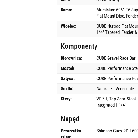
Rama:
Aluminium 6061 T6 Supe
Flat Mount Disc, Fend
Widelec:
CUBE Nuroad Flat Mount 
1/4" Tapered, Fender 
Komponenty
Kierownica:
CUBE Gravel Race Bar
Mostek:
CUBE Performance St
Sztyca:
CUBE Performance Pos
Siodło:
Natural Fit Venec Lite
Stery:
VP Z-t, Top Zero-Stack
Integrated 1 1/4"
Napęd
Przerzutka
Shimano Cues RD-U600
tylna: