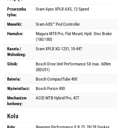
Przerzutka
Sram Apex XPLR AXS, 12-Speed
tylna:
Manetki:
Sram AXS™ Pod Controller
Hamulce:
Magura MT8 Pro, Flat Mount, Hydr. Disc Brake
(180/180)
Kaseta /
Sram XPLR XG-1251, 10-44T
Wolnobieg:
Silnik:
Bosch Drive Unit Performance SX max. 60Nm
(BDU31)
Bateria:
Bosch CompactTube 400
Wyświetlacz:
Bosch Purion 400
Mechanizm
ACID MTB Hybrid Pro, 42T
korbowy:
Koła
Koła:
Newmen Performance X.R.25, 28/28 Spokes,