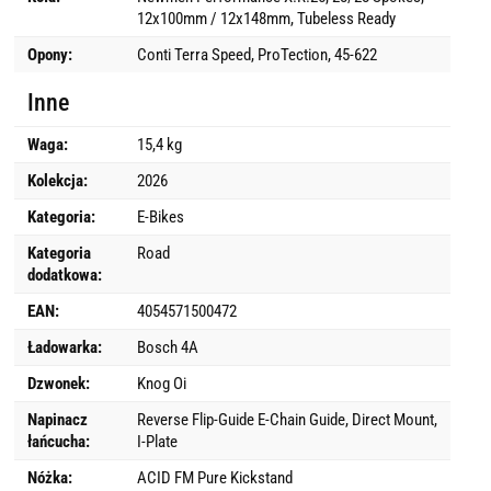
12x100mm / 12x148mm, Tubeless Ready
Opony:
Conti Terra Speed, ProTection, 45-622
Inne
Waga:
15,4 kg
Kolekcja:
2026
Kategoria:
E-Bikes
Kategoria
Road
dodatkowa:
EAN:
4054571500472
Ładowarka:
Bosch 4A
Dzwonek:
Knog Oi
Napinacz
Reverse Flip-Guide E-Chain Guide, Direct Mount,
łańcucha:
I-Plate
Nóżka:
ACID FM Pure Kickstand