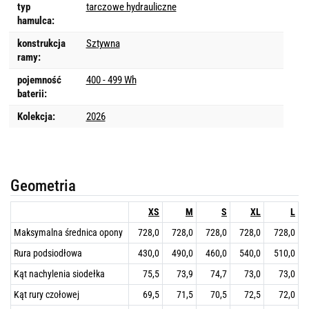
typ
tarczowe hydrauliczne
hamulca:
konstrukcja
Sztywna
ramy:
pojemność
400 - 499 Wh
baterii:
Kolekcja:
2026
Geometria
XS
M
S
XL
L
Maksymalna średnica opony
728,0
728,0
728,0
728,0
728,0
Rura podsiodłowa
430,0
490,0
460,0
540,0
510,0
Kąt nachylenia siodełka
75,5
73,9
74,7
73,0
73,0
Kąt rury czołowej
69,5
71,5
70,5
72,5
72,0