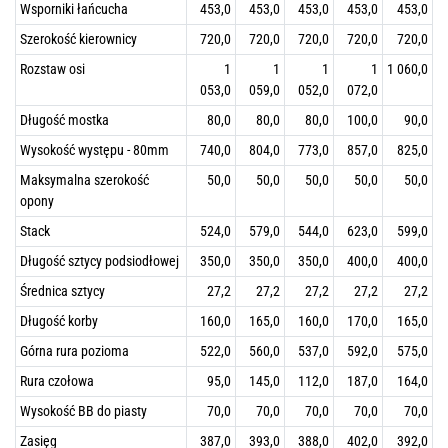
Wsporniki łańcucha
453,0
453,0
453,0
453,0
453,0
Szerokość kierownicy
720,0
720,0
720,0
720,0
720,0
Rozstaw osi
1
1
1
1
1 060,0
053,0
059,0
052,0
072,0
Długość mostka
80,0
80,0
80,0
100,0
90,0
Wysokość występu - 80mm
740,0
804,0
773,0
857,0
825,0
Maksymalna szerokość
50,0
50,0
50,0
50,0
50,0
opony
Stack
524,0
579,0
544,0
623,0
599,0
Długość sztycy podsiodłowej
350,0
350,0
350,0
400,0
400,0
Średnica sztycy
27,2
27,2
27,2
27,2
27,2
Długość korby
160,0
165,0
160,0
170,0
165,0
Górna rura pozioma
522,0
560,0
537,0
592,0
575,0
Rura czołowa
95,0
145,0
112,0
187,0
164,0
Wysokość BB do piasty
70,0
70,0
70,0
70,0
70,0
Zasięg
387,0
393,0
388,0
402,0
392,0