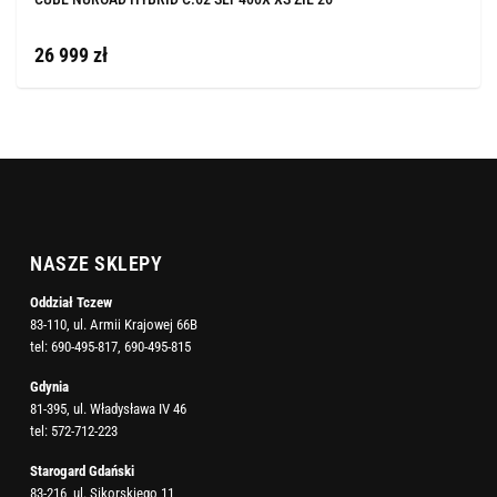
26 999 zł
NASZE SKLEPY
Oddział Tczew
83-110, ul. Armii Krajowej 66B
tel:
690-495-817
,
690-495-815
Gdynia
81-395, ul. Władysława IV 46
tel:
572-712-223
Starogard Gdański
83-216, ul. Sikorskiego 11