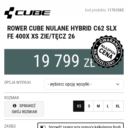
kod produktu:
117610XS
ROWER CUBE NULANE HYBRID C62 SLX
FE 400X XS ZIE/TĘCZ 26
19 799
ZŁ
OPCJA WYSYŁKI:
ROZMIAR
SPRAWDŹ
XS
S
M
L
XL
SWÓJ ROZMIAR
ZASIĘG
Sprzwdź zasięg przy pomocy kalkulatora Bosh