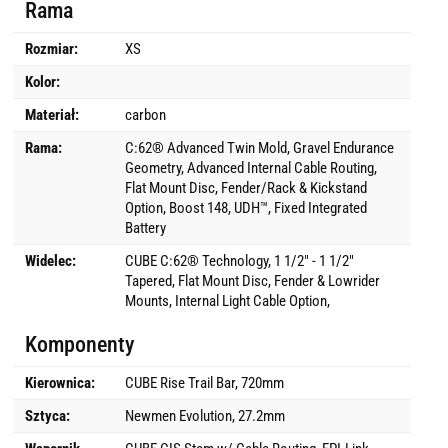
Rama
Rozmiar:
XS
Kolor:
Materiał:
carbon
Rama:
C:62® Advanced Twin Mold, Gravel Endurance
Geometry, Advanced Internal Cable Routing,
Flat Mount Disc, Fender/Rack & Kickstand
Option, Boost 148, UDH™, Fixed Integrated
Battery
Widelec:
CUBE C:62® Technology, 1 1/2" - 1 1/2"
Tapered, Flat Mount Disc, Fender & Lowrider
Mounts, Internal Light Cable Option,
Komponenty
Kierownica:
CUBE Rise Trail Bar, 720mm
Sztyca:
Newmen Evolution, 27.2mm