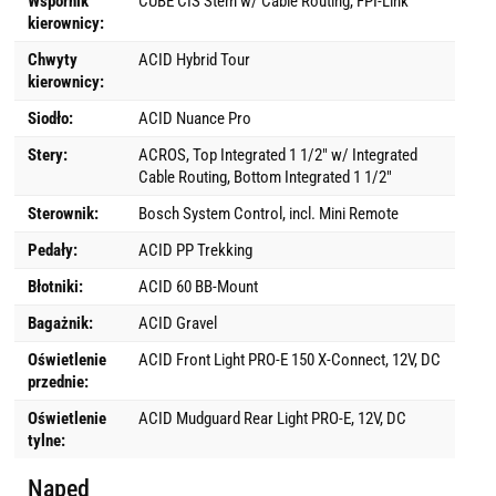
Wspornik
CUBE CIS Stem w/ Cable Routing, FPI-Link
kierownicy:
Chwyty
ACID Hybrid Tour
kierownicy:
Siodło:
ACID Nuance Pro
Stery:
ACROS, Top Integrated 1 1/2" w/ Integrated
Cable Routing, Bottom Integrated 1 1/2"
Sterownik:
Bosch System Control, incl. Mini Remote
Pedały:
ACID PP Trekking
Błotniki:
ACID 60 BB-Mount
Bagażnik:
ACID Gravel
Oświetlenie
ACID Front Light PRO-E 150 X-Connect, 12V, DC
przednie:
Oświetlenie
ACID Mudguard Rear Light PRO-E, 12V, DC
tylne:
Napęd