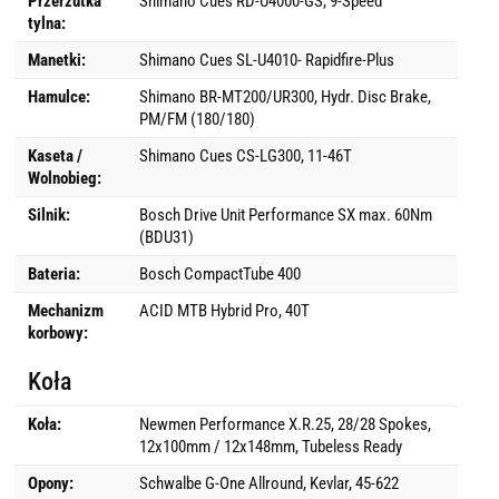
Przerzutka
Shimano Cues RD-U4000-GS, 9-Speed
tylna:
Manetki:
Shimano Cues SL-U4010- Rapidfire-Plus
Hamulce:
Shimano BR-MT200/UR300, Hydr. Disc Brake,
PM/FM (180/180)
Kaseta /
Shimano Cues CS-LG300, 11-46T
Wolnobieg:
Silnik:
Bosch Drive Unit Performance SX max. 60Nm
(BDU31)
Bateria:
Bosch CompactTube 400
Mechanizm
ACID MTB Hybrid Pro, 40T
korbowy:
Koła
Koła:
Newmen Performance X.R.25, 28/28 Spokes,
12x100mm / 12x148mm, Tubeless Ready
Opony:
Schwalbe G-One Allround, Kevlar, 45-622