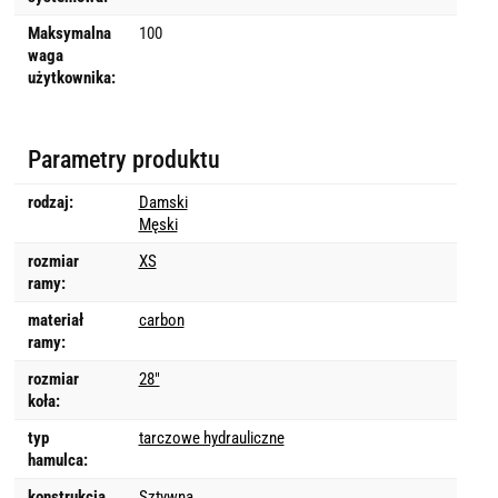
Maksymalna
100
waga
użytkownika:
Parametry produktu
rodzaj:
Damski
Męski
rozmiar
XS
ramy:
materiał
carbon
ramy:
rozmiar
28"
koła:
typ
tarczowe hydrauliczne
hamulca:
konstrukcja
Sztywna