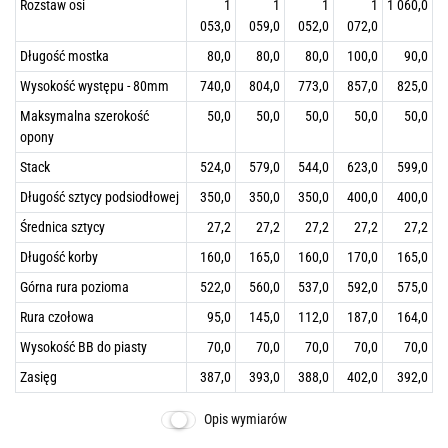
Rozstaw osi
1
1
1
1
1 060,0
053,0
059,0
052,0
072,0
Długość mostka
80,0
80,0
80,0
100,0
90,0
Wysokość występu - 80mm
740,0
804,0
773,0
857,0
825,0
Maksymalna szerokość
50,0
50,0
50,0
50,0
50,0
opony
Stack
524,0
579,0
544,0
623,0
599,0
Długość sztycy podsiodłowej
350,0
350,0
350,0
400,0
400,0
Średnica sztycy
27,2
27,2
27,2
27,2
27,2
Długość korby
160,0
165,0
160,0
170,0
165,0
Górna rura pozioma
522,0
560,0
537,0
592,0
575,0
Rura czołowa
95,0
145,0
112,0
187,0
164,0
Wysokość BB do piasty
70,0
70,0
70,0
70,0
70,0
Zasięg
387,0
393,0
388,0
402,0
392,0
Opis wymiarów