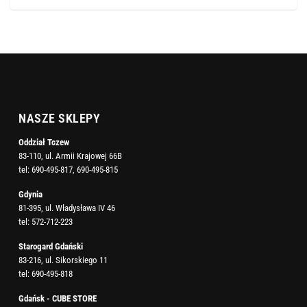
NASZE SKLEPY
Oddział Tczew
83-110, ul. Armii Krajowej 66B
tel:
690-495-817
,
690-495-815
Gdynia
81-395, ul. Władysława IV 46
tel:
572-712-223
Starogard Gdański
83-216, ul. Sikorskiego 11
tel:
690-495-818
Gdańsk - CUBE STORE