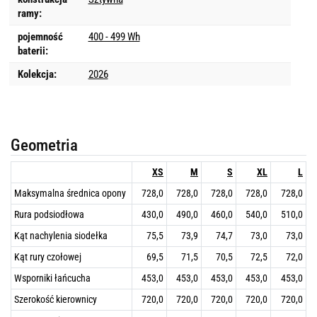
ramy:
pojemność
400 - 499 Wh
baterii:
Kolekcja:
2026
Geometria
XS
M
S
XL
L
Maksymalna średnica opony
728,0
728,0
728,0
728,0
728,0
Rura podsiodłowa
430,0
490,0
460,0
540,0
510,0
Kąt nachylenia siodełka
75,5
73,9
74,7
73,0
73,0
Kąt rury czołowej
69,5
71,5
70,5
72,5
72,0
Wsporniki łańcucha
453,0
453,0
453,0
453,0
453,0
Szerokość kierownicy
720,0
720,0
720,0
720,0
720,0