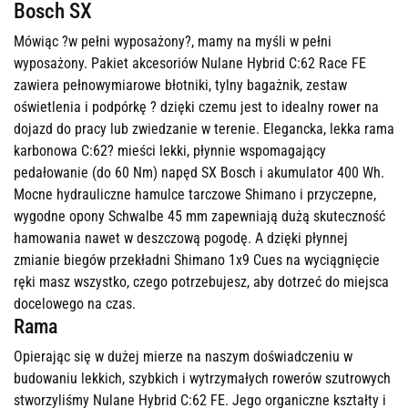
Bosch SX
Mówiąc ?w pełni wyposażony?, mamy na myśli w pełni
wyposażony. Pakiet akcesoriów Nulane Hybrid C:62 Race FE
zawiera pełnowymiarowe błotniki, tylny bagażnik, zestaw
oświetlenia i podpórkę ? dzięki czemu jest to idealny rower na
dojazd do pracy lub zwiedzanie w terenie. Elegancka, lekka rama
karbonowa C:62? mieści lekki, płynnie wspomagający
pedałowanie (do 60 Nm) napęd SX Bosch i akumulator 400 Wh.
Mocne hydrauliczne hamulce tarczowe Shimano i przyczepne,
wygodne opony Schwalbe 45 mm zapewniają dużą skuteczność
hamowania nawet w deszczową pogodę. A dzięki płynnej
zmianie biegów przekładni Shimano 1x9 Cues na wyciągnięcie
ręki masz wszystko, czego potrzebujesz, aby dotrzeć do miejsca
docelowego na czas.
Rama
Opierając się w dużej mierze na naszym doświadczeniu w
budowaniu lekkich, szybkich i wytrzymałych rowerów szutrowych
stworzyliśmy Nulane Hybrid C:62 FE. Jego organiczne kształty i