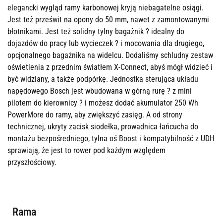
elegancki wygląd ramy karbonowej kryją niebagatelne osiągi.
Jest też prześwit na opony do 50 mm, nawet z zamontowanymi
błotnikami. Jest też solidny tylny bagażnik ? idealny do
dojazdów do pracy lub wycieczek ? i mocowania dla drugiego,
opcjonalnego bagażnika na widelcu. Dodaliśmy schludny zestaw
oświetlenia z przednim światłem X-Connect, abyś mógł widzieć i
być widziany, a także podpórkę. Jednostka sterująca układu
napędowego Bosch jest wbudowana w górną rurę ? z mini
pilotem do kierownicy ? i możesz dodać akumulator 250 Wh
PowerMore do ramy, aby zwiększyć zasięg. A od strony
technicznej, ukryty zacisk siodełka, prowadnica łańcucha do
montażu bezpośredniego, tylna oś Boost i kompatybilność z UDH
sprawiają, że jest to rower pod każdym względem
przyszłościowy.
Rama