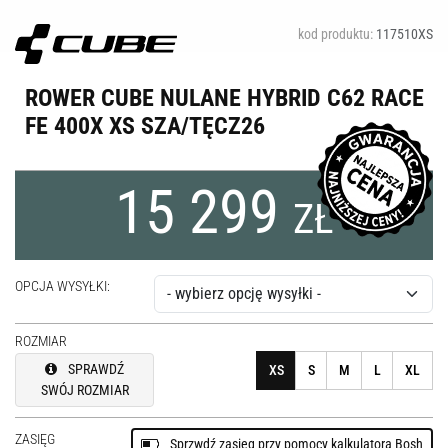
kod produktu:
117510XS
ROWER CUBE NULANE HYBRID C62 RACE
FE 400X XS SZA/TĘCZ26
15 299
ZŁ
OPCJA WYSYŁKI:
ROZMIAR
SPRAWDŹ
XS
S
M
L
XL
SWÓJ ROZMIAR
ZASIĘG
Sprzwdź zasięg przy pomocy kalkulatora Bosh