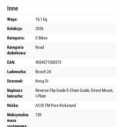
Inne
Waga:
16,1 kg
Kolekcja:
2026
Kategoria:
E-Bikes
Kategoria
Road
dodatkowa:
EAN:
4054571500373
Ładowarka:
Bosch 2A
Dzwonek:
Knog Oi
Napinacz
Reverse Flip-Guide E-Chain Guide, Direct Mount,
łańcucha:
I-Plate
Nóżka:
ACID FM Pure Kickstand
Maksymalna
130
masa
systemowa: