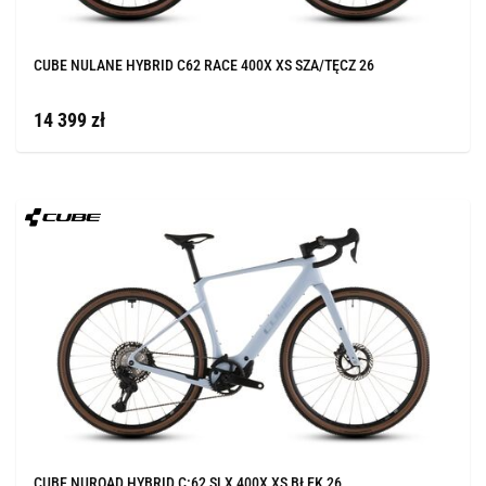
CUBE NULANE HYBRID C62 RACE 400X XS SZA/TĘCZ 26
14 399 zł
CUBE NUROAD HYBRID C:62 SLX 400X XS BŁĘK 26