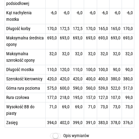
podsiodłowej
Kąt nachylenia
-6,0
-6,0
-6,0
-6,0
-6,0
-6,0
-6,0
mostka
Długość korby
170,0
172,5
172,5
170,0
165,0
165,0
170,0
Maksymalna średnica
693,0
693,0
693,0
693,0
693,0
693,0
693,0
opony
Maksymalna
32,0
32,0
32,0
32,0
32,0
32,0
32,0
szerokość opony
Długość mostka
110,0
120,0
110,0
100,0
100,0
90,0
90,0
Szerokość kierownicy
420,0
420,0
420,0
400,0
400,0
380,0
380,0
Górna rura pozioma
575,0
600,0
590,0
560,0
539,0
522,0
517,0
Rura czołowa
177,0
218,0
195,0
157,0
127,0
107,0
99,0
Wysokość BB do
71,0
69,0
69,0
71,0
73,0
73,0
73,0
piasty
Zasięg
394,0
402,0
399,0
391,0
383,0
378,0
376,0
Opis wymiarów