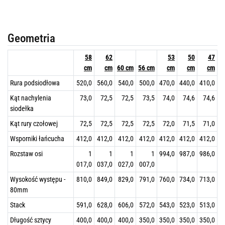
Geometria
58
62
53
50
47
cm
cm
60 cm
56 cm
cm
cm
cm
Rura podsiodłowa
520,0
560,0
540,0
500,0
470,0
440,0
410,0
Kąt nachylenia
73,0
72,5
72,5
73,5
74,0
74,6
74,6
siodełka
Kąt rury czołowej
72,5
72,5
72,5
72,5
72,0
71,5
71,0
Wsporniki łańcucha
412,0
412,0
412,0
412,0
412,0
412,0
412,0
Rozstaw osi
1
1
1
1
994,0
987,0
986,0
017,0
037,0
027,0
007,0
Wysokość występu -
810,0
849,0
829,0
791,0
760,0
734,0
713,0
80mm
Stack
591,0
628,0
606,0
572,0
543,0
523,0
513,0
Długość sztycy
400,0
400,0
400,0
350,0
350,0
350,0
350,0