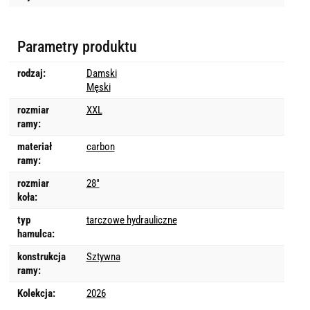
Parametry produktu
rodzaj:
Damski
Męski
rozmiar
XXL
ramy:
materiał
carbon
ramy:
rozmiar
28"
koła:
typ
tarczowe hydrauliczne
hamulca:
konstrukcja
Sztywna
ramy:
Kolekcja:
2026