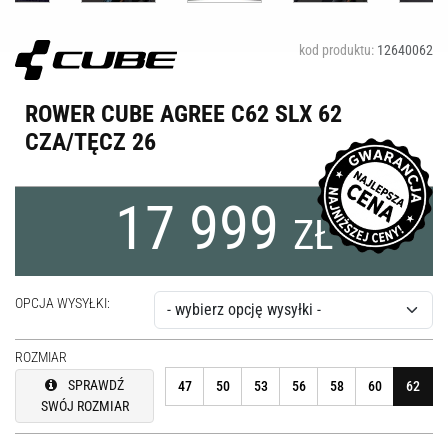
kod produktu:
12640062
ROWER CUBE AGREE C62 SLX 62
CZA/TĘCZ 26
17 999
ZŁ
OPCJA WYSYŁKI:
ROZMIAR
SPRAWDŹ
47
50
53
56
58
60
62
SWÓJ ROZMIAR