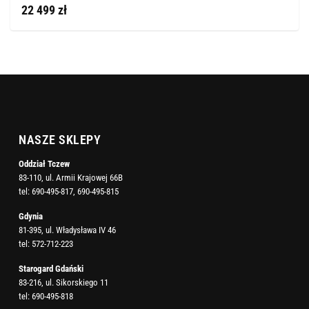
22 499 zł
NASZE SKLEPY
Oddział Tczew
83-110, ul. Armii Krajowej 66B
tel:
690-495-817
,
690-495-815
Gdynia
81-395, ul. Władysława IV 46
tel:
572-712-223
Starogard Gdański
83-216, ul. Sikorskiego 11
tel:
690-495-818