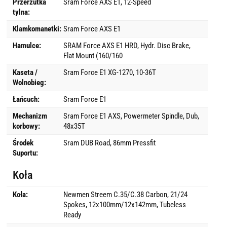
Przerzutka
Sram Force AXS E1, 12-Speed
tylna:
Klamkomanetki:
Sram Force AXS E1
Hamulce:
SRAM Force AXS E1 HRD, Hydr. Disc Brake,
Flat Mount (160/160
Kaseta /
Sram Force E1 XG-1270, 10-36T
Wolnobieg:
Łańcuch:
Sram Force E1
Mechanizm
Sram Force E1 AXS, Powermeter Spindle, Dub,
korbowy:
48x35T
Środek
Sram DUB Road, 86mm Pressfit
Suportu:
Koła
Koła:
Newmen Streem C.35/C.38 Carbon, 21/24
Spokes, 12x100mm/12x142mm, Tubeless
Ready