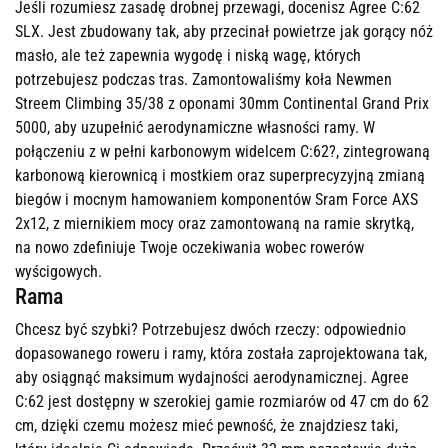
Jeśli rozumiesz zasadę drobnej przewagi, docenisz Agree C:62
SLX. Jest zbudowany tak, aby przecinał powietrze jak gorący nóż
masło, ale też zapewnia wygodę i niską wagę, których
potrzebujesz podczas tras. Zamontowaliśmy koła Newmen
Streem Climbing 35/38 z oponami 30mm Continental Grand Prix
5000, aby uzupełnić aerodynamiczne własności ramy. W
połączeniu z w pełni karbonowym widelcem C:62?, zintegrowaną
karbonową kierownicą i mostkiem oraz superprecyzyjną zmianą
biegów i mocnym hamowaniem komponentów Sram Force AXS
2x12, z miernikiem mocy oraz zamontowaną na ramie skrytką,
na nowo zdefiniuje Twoje oczekiwania wobec rowerów
wyścigowych.
Rama
Chcesz być szybki? Potrzebujesz dwóch rzeczy: odpowiednio
dopasowanego roweru i ramy, która została zaprojektowana tak,
aby osiągnąć maksimum wydajności aerodynamicznej. Agree
C:62 jest dostępny w szerokiej gamie rozmiarów od 47 cm do 62
cm, dzięki czemu możesz mieć pewność, że znajdziesz taki,