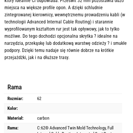
który idealnie Ci odpowiada. Prześwit 32 mm pozostawia dużo
miejsca na większe profile opon. A dzięki schludnie
zintegrowanej kierownicy, wewnętrznemu prowadzeniu kabli (w
technologii Advanced Internal Cable Routing) i starannie
wyprofilowanym kształtom rur jest tak opływowy, jak to tylko
możliwe. Do tego dochodzi opcjonalna skrytka ? idealne na
narzędzia, przekąskę lub dodatkową warstwę odzieży ? i smukłe
podpory. Dzięki temu nadaje się równie dobrze na krótkie
przejażdżki, jak i na dłuższe trasy.
Rama
Rozmiar:
62
Kolor:
Materiał:
carbon
Rama:
C:62® Advanced Twin Mold Technology, Full