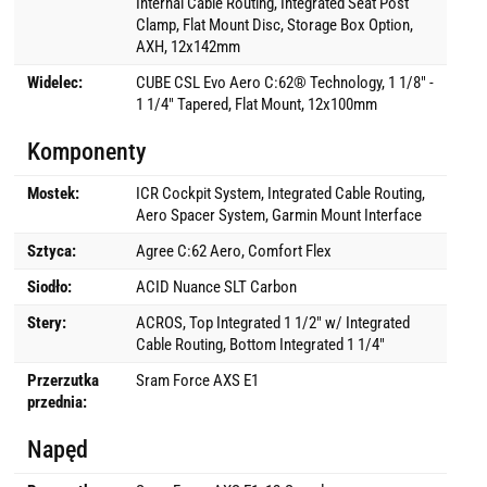
Internal Cable Routing, Integrated Seat Post
Clamp, Flat Mount Disc, Storage Box Option,
AXH, 12x142mm
Widelec:
CUBE CSL Evo Aero C:62® Technology, 1 1/8" -
1 1/4" Tapered, Flat Mount, 12x100mm
Komponenty
Mostek:
ICR Cockpit System, Integrated Cable Routing,
Aero Spacer System, Garmin Mount Interface
Sztyca:
Agree C:62 Aero, Comfort Flex
Siodło:
ACID Nuance SLT Carbon
Stery:
ACROS, Top Integrated 1 1/2" w/ Integrated
Cable Routing, Bottom Integrated 1 1/4"
Przerzutka
Sram Force AXS E1
przednia:
Napęd