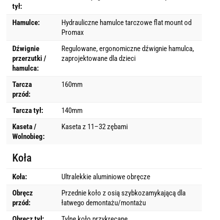
tył:
Hamulce:
Hydrauliczne hamulce tarczowe flat mount od
Promax
Dźwignie
Regulowane, ergonomiczne dźwignie hamulca,
przerzutki /
zaprojektowane dla dzieci
hamulca:
Tarcza
160mm
przód:
Tarcza tył:
140mm
Kaseta /
Kaseta z 11–32 zębami
Wolnobieg:
Koła
Koła:
Ultralekkie aluminiowe obręcze
Obręcz
Przednie koło z osią szybkozamykającą dla
przód:
łatwego demontażu/montażu
Obręcz tył:
Tylne koło przykręcane