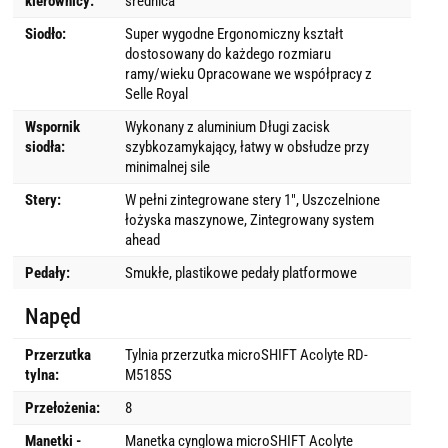
kierownicy:
średnica
Siodło:
Super wygodne Ergonomiczny kształt
dostosowany do każdego rozmiaru
ramy/wieku Opracowane we współpracy z
Selle Royal
Wspornik
Wykonany z aluminium Długi zacisk
siodła:
szybkozamykający, łatwy w obsłudze przy
minimalnej sile
Stery:
W pełni zintegrowane stery 1", Uszczelnione
łożyska maszynowe, Zintegrowany system
ahead
Pedały:
Smukłe, plastikowe pedały platformowe
Napęd
Przerzutka
Tylnia przerzutka microSHIFT Acolyte RD-
tylna:
M5185S
Przełożenia:
8
Manetki -
Manetka cynglowa microSHIFT Acolyte