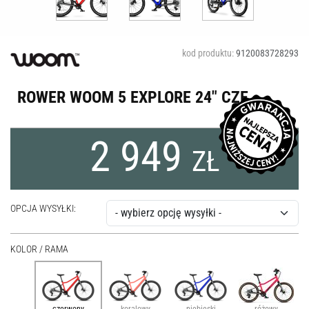
kod produktu:
9120083728293
ROWER WOOM 5 EXPLORE 24" CZE
2 949
ZŁ
OPCJA WYSYŁKI:
KOLOR / RAMA