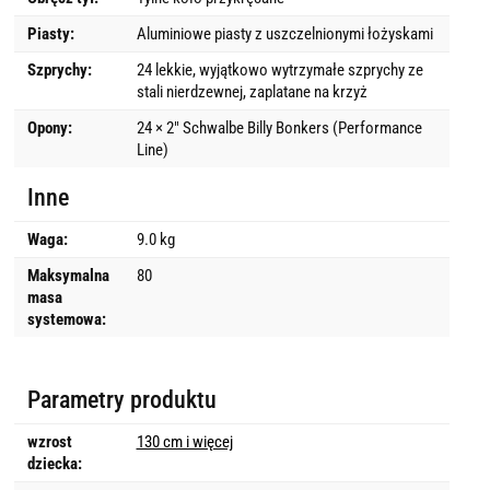
Piasty:
Aluminiowe piasty z uszczelnionymi łożyskami
Szprychy:
24 lekkie, wyjątkowo wytrzymałe szprychy ze
stali nierdzewnej, zaplatane na krzyż
Opony:
24 × 2" Schwalbe Billy Bonkers (Performance
Line)
Inne
Waga:
9.0 kg
Maksymalna
80
masa
systemowa:
Parametry produktu
wzrost
130 cm i więcej
dziecka: