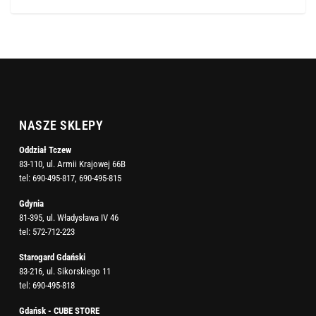
NASZE SKLEPY
Oddział Tczew
83-110, ul. Armii Krajowej 66B
tel:
690-495-817
,
690-495-815
Gdynia
81-395, ul. Władysława IV 46
tel:
572-712-223
Starogard Gdański
83-216, ul. Sikorskiego 11
tel:
690-495-818
Gdańsk - CUBE STORE