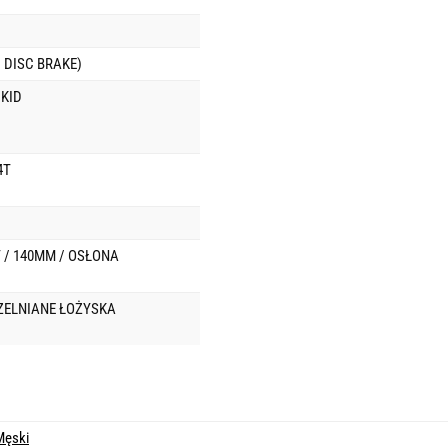
 DISC BRAKE)
KID
4T
T / 140MM / OSŁONA
ZELNIANE ŁOŻYSKA
Męski