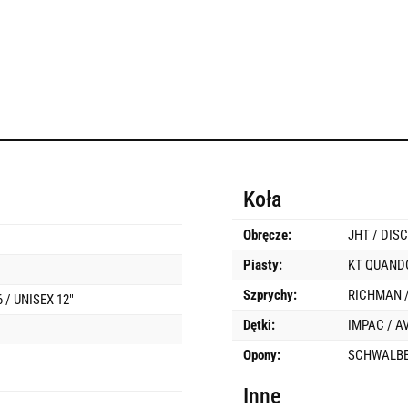
Koła
Obręcze:
JHT / DIS
Piasty:
KT QUANDO
Szprychy:
RICHMAN /
6 / UNISEX 12"
Dętki:
IMPAC / A
Opony:
SCHWALBE 
Inne