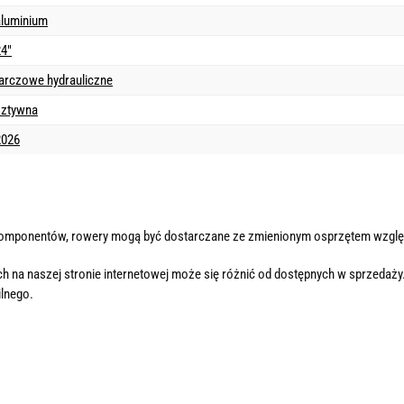
aluminium
24"
tarczowe hydrauliczne
sztywna
2026
komponentów, rowery mogą być dostarczane ze zmienionym osprzętem wzglę
h na naszej stronie internetowej może się różnić od dostępnych w sprzedaży
lnego.