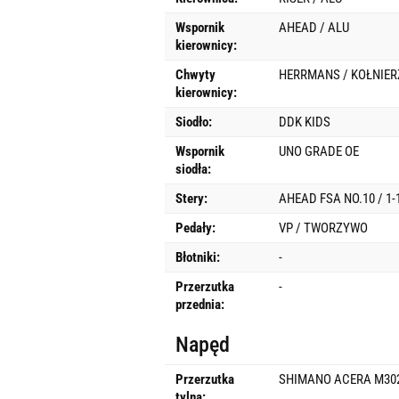
Wspornik
AHEAD / ALU
kierownicy:
Chwyty
HERRMANS / KOŁNIER
kierownicy:
Siodło:
DDK KIDS
Wspornik
UNO GRADE OE
siodła:
Stery:
AHEAD FSA NO.10 / 1
Pedały:
VP / TWORZYWO
Błotniki:
-
Przerzutka
-
przednia:
Napęd
Przerzutka
SHIMANO ACERA M302
tylna: