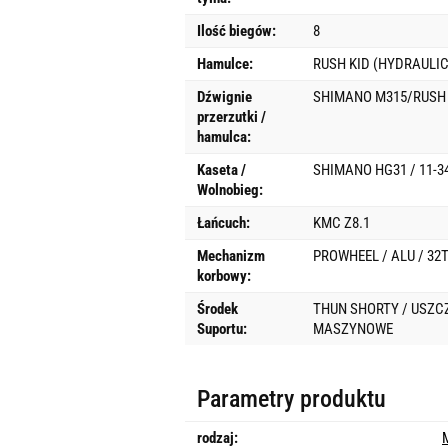
Ilość biegów:
8
Hamulce:
RUSH KID (HYDRAULIC
Dźwignie
SHIMANO M315/RUSH 
przerzutki /
hamulca:
Kaseta /
SHIMANO HG31 / 11-3
Wolnobieg:
Łańcuch:
KMC Z8.1
Mechanizm
PROWHEEL / ALU / 32
korbowy:
Środek
THUN SHORTY / USZC
Suportu:
MASZYNOWE
Parametry produktu
rodzaj: