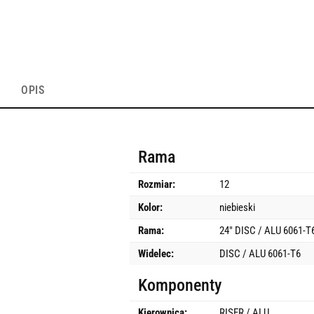
OPIS
Rama
Rozmiar:
12
Kolor:
niebieski
Rama:
24" DISC / ALU 6061-T
Widelec:
DISC / ALU 6061-T6
Komponenty
Kierownica:
RISER / ALU