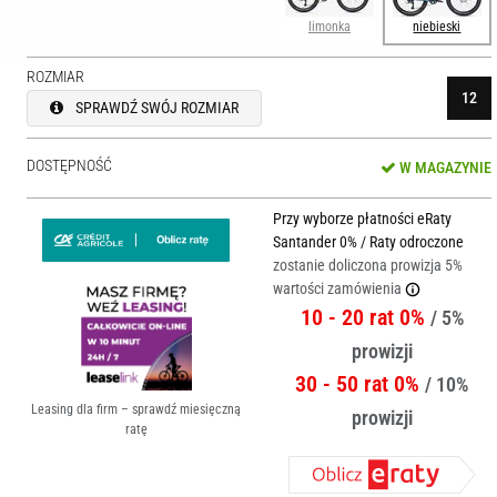
limonka
niebieski
ROZMIAR
12
SPRAWDŹ SWÓJ ROZMIAR
DOSTĘPNOŚĆ
W MAGAZYNIE
Przy wyborze płatności eRaty
Santander 0% / Raty odroczone
zostanie doliczona prowizja 5%
wartości zamówienia
10 - 20 rat 0%
/ 5%
prowizji
30 - 50 rat 0%
/ 10%
Leasing dla firm – sprawdź miesięczną
prowizji
ratę