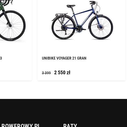
23
UNIBIKE VOYAGER 21 GRAN
2 550 zł
3 399
ROWEROWY.PL
RATY