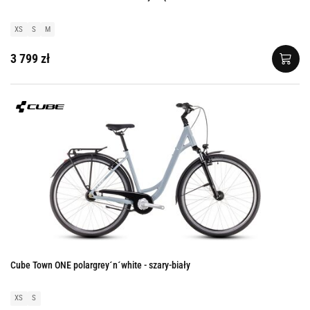
XS
S
M
3 799 zł
Cube Town ONE polargrey´n´white - szary-biały
XS
S