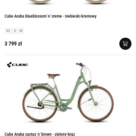
Cube Aruba blueblossom´n´creme - niebieski-kremowy
XS
S
M
3 799 zł
Cube Aruba cactus´n´brown - zielony-brąz