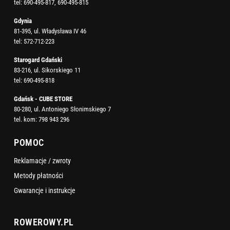
tel:
690-495-817
,
690-495-815
Gdynia
81-395, ul. Władysława IV 46
tel:
572-712-223
Starogard Gdański
83-216, ul. Sikorskiego 11
tel:
690-495-818
Gdańsk - CUBE STORE
80-280, ul. Antoniego Słonimskiego 7
tel. kom:
798 943 296
POMOC
Reklamacje / zwroty
Metody płatności
Gwarancje i instrukcje
ROWEROWY.PL