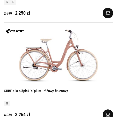
17
19
2 250 zł
2 999
CUBE ella oldpink´n´plum - różowy-fioletowy
49
3 264 zł
4 079