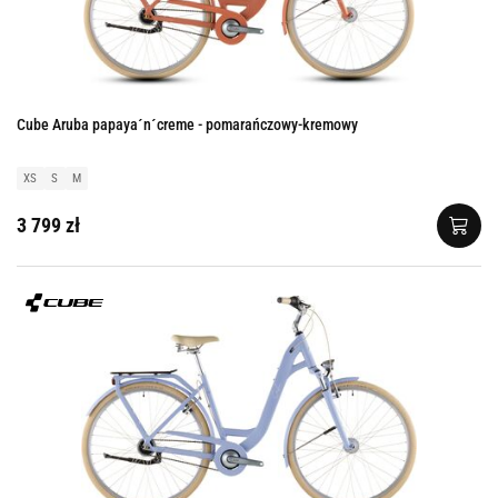
Cube Aruba papaya´n´creme - pomarańczowy-kremowy
XS
S
M
3 799 zł