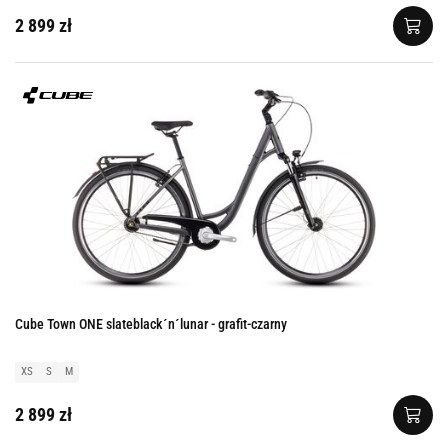
2 899 zł
Cube Town ONE slateblack´n´lunar - grafit-czarny
XS
S
M
2 899 zł