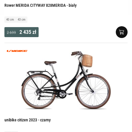
Rower MERIDA CITYWAY 828MERIDA - biały
40 cm
43 cm
2 435 zł
2 699
unibike citizen 2023 - czarny