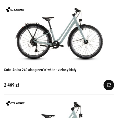
Cube Aruba 240 aloegreen´n´white - zielony-biały
2 469 zł