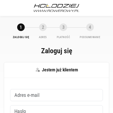
1
2
3
4
ZALOGUJ SIĘ
ADRES
PŁATNOŚĆ
PODSUMOWANIE
Zaloguj się
Jestem już klientem