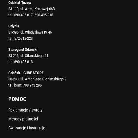
Oddział Tczew
83-110, ul. Armii Krajowej 66B
tel:
690-495-817
,
690-495-815
Gdynia
81-395, ul. Władysława IV 46
tel:
572-712-223
Starogard Gdański
83-216, ul. Sikorskiego 11
tel:
690-495-818
Gdańsk - CUBE STORE
80-280, ul. Antoniego Słonimskiego 7
tel. kom:
798 943 296
POMOC
Reklamacje / zwroty
Metody płatności
Gwarancje i instrukcje