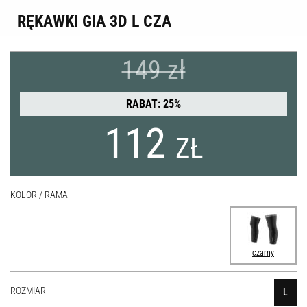
RĘKAWKI GIA 3D L CZA
149 zł
RABAT: 25%
112
ZŁ
KOLOR / RAMA
czarny
ROZMIAR
L