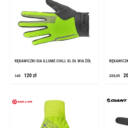
RĘKAWICZKI GIA ILLUME CHILL XL DŁ WIA ŻÓŁ
RĘKAWICZK
120 zł
20
149
259,99