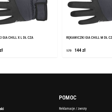
 GIA CHILL X L DŁ CZA
RĘKAWICZKI GIA CHILL M DŁ C
zł
144 zł
179
POMOC
Reklamacje / zwroty
ski