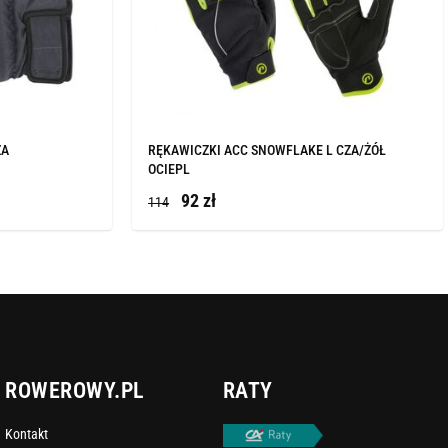
ZA
RĘKAWICZKI ACC SNOWFLAKE L CZA/ŻÓŁ
OCIEPL
92 zł
114
ROWEROWY.PL
RATY
Kontakt