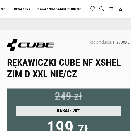
OWE
TRENAŻERY
BAGAŻNIKI SAMOCHODOWE
kod produktu:
11933XXL
RĘKAWICZKI CUBE NF XSHEL
ZIM D XXL NIE/CZ
249 zł
RABAT: 20%
199
ZŁ