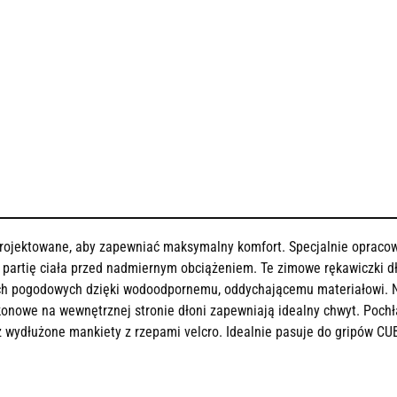
projektowane, aby zapewniać maksymalny komfort. Specjalnie opracowa
 partię ciała przed nadmiernym obciążeniem. Te zimowe rękawiczki d
ch pogodowych dzięki wodoodpornemu, oddychającemu materiałowi. 
konowe na wewnętrznej stronie dłoni zapewniają idealny chwyt. Pochł
 wydłużone mankiety z rzepami velcro. Idealnie pasuje do gripów CUB