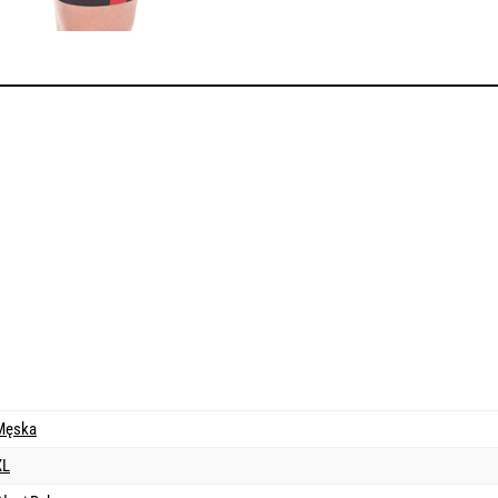
Męska
XL