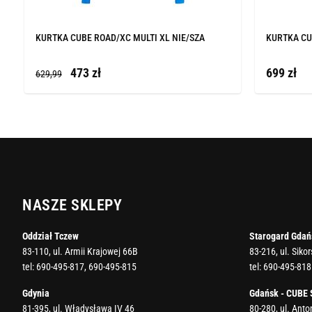
KURTKA CUBE ROAD/XC MULTI XL NIE/SZA
KURTKA CU
473 zł
699 zł
629,99
NASZE SKLEPY
Oddział Tczew
Starogard Gdań
83-110, ul. Armii Krajowej 66B
83-216, ul. Siko
tel:
690-495-817
,
690-495-815
tel:
690-495-818
Gdynia
Gdańsk - CUBE
81-395, ul. Władysława IV 46
80-280, ul. Ant