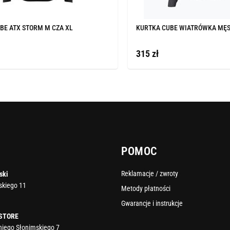
BE ATX STORM M CZA XL
KURTKA CUBE WIATRÓWKA MĘS
315 zł
POMOC
Reklamacje / zwroty
ski
rskiego 11
Metody płatności
Gwarancje i instrukcje
 STORE
oniego Słonimskiego 7