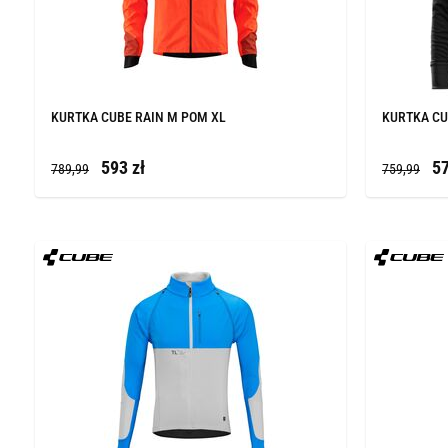
KURTKA CUBE RAIN M POM XL
KURTKA CU
593 zł
57
789,99
759,99