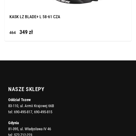
KASK LZ BLADE+ L 58-61 CZA
349 zł
464
NASZE SKLEPY
Oddział Tczew
83-110, ul. Armii Krajowej 66B
tel:
690-495-817
,
690-495-815
Gdynia
81-395, ul. Władysława IV 46
tel:
572-712-223