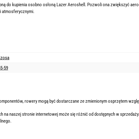
ępną do kupienia osobno osłoną Lazer Aeroshell. Pozwoli ona zwiększyć aero
i atmosferycznymi.
szosa
55-59
komponentów, rowery mogą być dostarczane ze zmienionym osprzętem wzglę
h na naszej stronie internetowej może się różnić od dostępnych w sprzedaży
lnego.