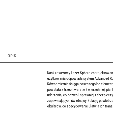
OPIS
Kask rowerowy Lazer Sphere zaprojektowany 
użytkowania odpowiada system Advanced Rolls
Równomiernie ściąga poszczególne elementy 
powstała z trzech warstw ? wierzchniej, pian
uderzenia, co pozwoli sprawniej zabezpieczy
zapewniających świetną cyrkulację powietrz
okularów, co zdecydowanie ułatwia ich trans