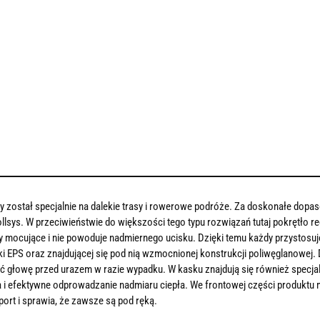
został specjalnie na dalekie trasy i rowerowe podróże. Za doskonałe dopas
ys. W przeciwieństwie do większości tego typu rozwiązań tutaj pokrętło reg
mocujące i nie powoduje nadmiernego ucisku. Dzięki temu każdy przystosuj
ki EPS oraz znajdującej się pod nią wzmocnionej konstrukcji poliwęglanowej.
ć głowę przed urazem w razie wypadku. W kasku znajdują się również specjal
a i efektywne odprowadzanie nadmiaru ciepła. We frontowej części produkt
port i sprawia, że zawsze są pod ręką.