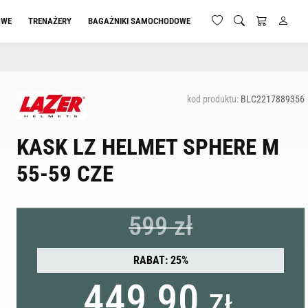
OWE
TRENAŻERY
BAGAŻNIKI SAMOCHODOWE
kod produktu:
BLC2217889356
KASK LZ HELMET SPHERE M
55-59 CZE
599 zł
RABAT: 25%
449,90
ZŁ