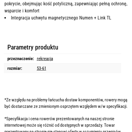
pokrycie, obejmując kość potyliczną, zapewniając pełną ochronę,
wsparcie i komfort
Integracja uchwytu magnetycznego Numen + Link TL
Parametry produktu
przeznaczenie:
rekreacja
rozmiar:
53-61
*Ze względu na problemy łańcucha dostaw komponentów, rowery mogą
być dostarczane ze zmienionym osprzętem względem w/w specyfikacji.
*Specyfikacja i cena rowerów prezentowanych na naszej stronie
internetowej może się różnić od dostępnych w sprzedaży. Towar
prezentowany na stronie nie stanowi oferty w rozumieniu przepisów