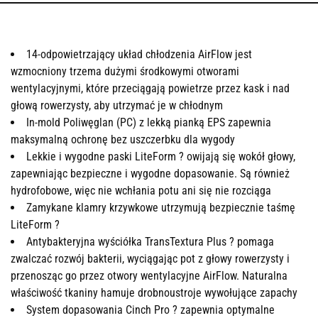
14-odpowietrzający układ chłodzenia AirFlow jest
wzmocniony trzema dużymi środkowymi otworami
wentylacyjnymi, które przeciągają powietrze przez kask i nad
głową rowerzysty, aby utrzymać je w chłodnym
In-mold Poliwęglan (PC) z lekką pianką EPS zapewnia
maksymalną ochronę bez uszczerbku dla wygody
Lekkie i wygodne paski LiteForm ? owijają się wokół głowy,
zapewniając bezpieczne i wygodne dopasowanie. Są również
hydrofobowe, więc nie wchłania potu ani się nie rozciąga
Zamykane klamry krzywkowe utrzymują bezpiecznie taśmę
LiteForm ?
Antybakteryjna wyściółka TransTextura Plus ? pomaga
zwalczać rozwój bakterii, wyciągając pot z głowy rowerzysty i
przenosząc go przez otwory wentylacyjne AirFlow. Naturalna
właściwość tkaniny hamuje drobnoustroje wywołujące zapachy
System dopasowania Cinch Pro ? zapewnia optymalne