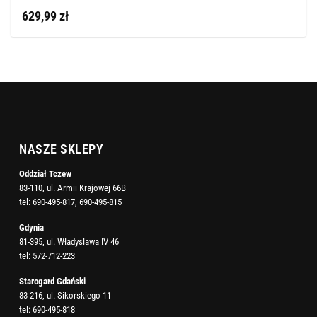
629,99 zł
NASZE SKLEPY
Oddział Tczew
83-110, ul. Armii Krajowej 66B
tel:
690-495-817
,
690-495-815
Gdynia
81-395, ul. Władysława IV 46
tel:
572-712-223
Starogard Gdański
83-216, ul. Sikorskiego 11
tel:
690-495-818