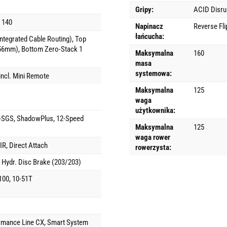
Gripy:
ACID Disru
 140
Napinacz
Reverse Fli
łańcucha:
tegrated Cable Routing), Top
 56mm), Bottom Zero-Stack 1
Maksymalna
160
masa
systemowa:
ncl. Mini Remote
Maksymalna
125
waga
użytkownika:
SGS, ShadowPlus, 12-Speed
Maksymalna
125
waga rower
R, Direct Attach
rowerzysta:
Hydr. Disc Brake (203/203)
00, 10-51T
ormance Line CX, Smart System