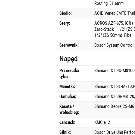
Routing, 31.6mm
Siodło:
ACID Venec EMTB Trail
Stery:
ACROS AZF-675, ICR (In
Zero-Stack 1 1/2" (ZS
1/2" (ZS 56mm), Fibe
Sterownik:
Bosch System Control i
Napęd
Przerzutka
Shimano XT RD-M8100-
tylna:
Manetki:
Shimano XT SL-M8100-I
Hamulce:
Shimano XT BR-M8120, 
Kaseta /
Shimano Deore CS-M61
Wolnobieg:
Łańcuch:
KMC e12
Silnik:
Bosch Drive Unit Perf