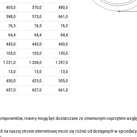
405,0
370,0
480,0
598,0
573,0
661,0
76,5
76,5
76,5
64,4
64,4
64,4
443,0
443,0
443,0
103,0
103,0
130,0
1 231,0
1 206,0
1 297,0
13,0
13,0
13,0
450,0
425,0
505,0
637,0
637,0
661,0
komponentów, rowery mogą być dostarczane ze zmienionym osprzętem wzglę
h na naszej stronie internetowej może się różnić od dostępnych w sprzedaży