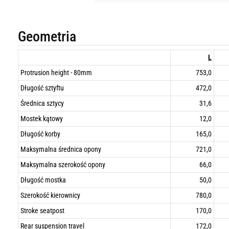
Geometria
L
Protrusion height - 80mm
753,0
Długość sztyftu
472,0
Średnica sztycy
31,6
Mostek kątowy
12,0
Długość korby
165,0
Maksymalna średnica opony
721,0
Maksymalna szerokość opony
66,0
Długość mostka
50,0
Szerokość kierownicy
780,0
Stroke seatpost
170,0
Rear suspension travel
172,0