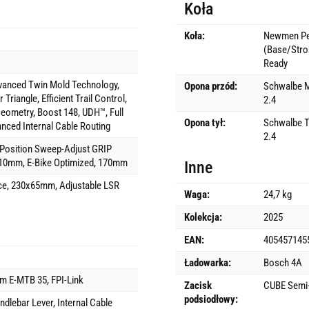
Koła
Koła:
Newmen Pe
(Base/Stro
Ready
nced Twin Mold Technology,
Opona przód:
Schwalbe Ma
riangle, Efficient Trail Control,
2.4
 Geometry, Boost 148, UDH™, Full
Opona tył:
Schwalbe Ta
anced Internal Cable Routing
2.4
-Position Sweep-Adjust GRIP
10mm, E-Bike Optimized, 170mm
Inne
ce, 230x65mm, Adjustable LSR
Waga:
24,7 kg
Kolekcja:
2025
EAN:
405457145
Ładowarka:
Bosch 4A
 E-MTB 35, FPI-Link
Zacisk
CUBE Semi-
podsiodłowy:
dlebar Lever, Internal Cable