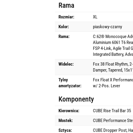
Rama
Rozmiar:
XL
Kolor:
piaskowy-czarny
Rama:
C:62® Monocoque Adva
Aluminium 6061 T6 Rear T
FSP 4-Link, Agile Trail
Integrated Battery, Adv
Widelec:
Fox 38 Float Rhythm, 2
Damper, Tapered, 15x1
Tylny
Fox Float X Performan
amortyzator:
w/ 2-Pos. Lever
Komponenty
Kierownica:
CUBE Rise Trail Bar 35
Mostek:
CUBE Performance Stem
Sztyca:
CUBE Dropper Post, Han