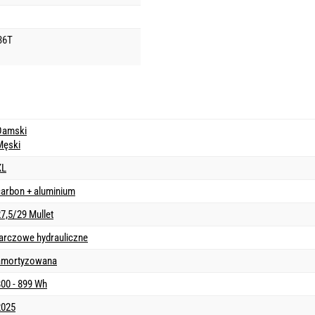
36T
Damski
Męski
XL
carbon + aluminium
7,5/29 Mullet
tarczowe hydrauliczne
amortyzowana
800 - 899 Wh
2025