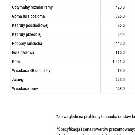
Optymalny rozmiar ramy
420,0
Górna rura pozioma
626,0
Kąt rury podsiodłowej
76,5
Kąt rury przedniej
64,4
Podpory łańcucha
443,0
Rura czołowa
115,0
Koła
1 261,0
Wysokość BB do piasty
13,0
Zasięg
475,0
Wysokość ramy
648,0
*Ze względu na problemy łańcucha dostaw 
*Specyfikacja i cena rowerów prezentowanyc