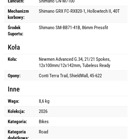
Łańcuch:
Shimano CN-M7100
Mechanizm
Shimano GRX FC-RX820-1, Hollowtech II, 40T
korbowy:
Środek
Shimano SM-BB71-41B, 86mm Pressfit
Suportu:
Koła
Koła:
Newmen Advanced G.34, 21/21 Spokes,
12x100mm/12x142mm, Tubeless Ready
Opony:
Conti Terra Trail, ShieldWall, 45-622
Inne
Waga:
8,6 kg
Kolekcja:
2026
Kategoria:
Bikes
Kategoria
Road
dodatkowa: