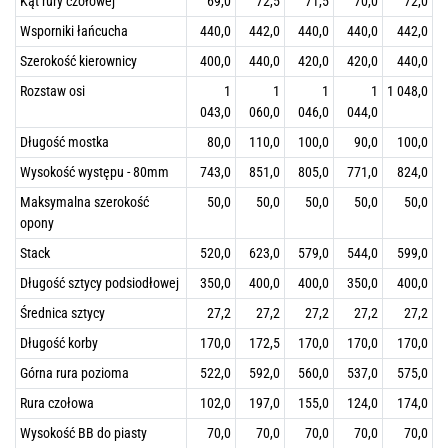
Kąt rury czołowej
69,0
72,5
71,5
70,0
72,0
Wsporniki łańcucha
440,0
442,0
440,0
440,0
442,0
Szerokość kierownicy
400,0
440,0
420,0
420,0
440,0
Rozstaw osi
1
1
1
1
1 048,0
043,0
060,0
046,0
044,0
Długość mostka
80,0
110,0
100,0
90,0
100,0
Wysokość występu - 80mm
743,0
851,0
805,0
771,0
824,0
Maksymalna szerokość
50,0
50,0
50,0
50,0
50,0
opony
Stack
520,0
623,0
579,0
544,0
599,0
Długość sztycy podsiodłowej
350,0
400,0
400,0
350,0
400,0
Średnica sztycy
27,2
27,2
27,2
27,2
27,2
Długość korby
170,0
172,5
170,0
170,0
170,0
Górna rura pozioma
522,0
592,0
560,0
537,0
575,0
Rura czołowa
102,0
197,0
155,0
124,0
174,0
Wysokość BB do piasty
70,0
70,0
70,0
70,0
70,0