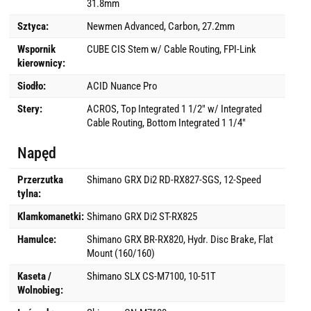
31.8mm
Sztyca:
Newmen Advanced, Carbon, 27.2mm
Wspornik
CUBE CIS Stem w/ Cable Routing, FPI-Link
kierownicy:
Siodło:
ACID Nuance Pro
Stery:
ACROS, Top Integrated 1 1/2" w/ Integrated
Cable Routing, Bottom Integrated 1 1/4"
Napęd
Przerzutka
Shimano GRX Di2 RD-RX827-SGS, 12-Speed
tylna:
Klamkomanetki:
Shimano GRX Di2 ST-RX825
Hamulce:
Shimano GRX BR-RX820, Hydr. Disc Brake, Flat
Mount (160/160)
Kaseta /
Shimano SLX CS-M7100, 10-51T
Wolnobieg: