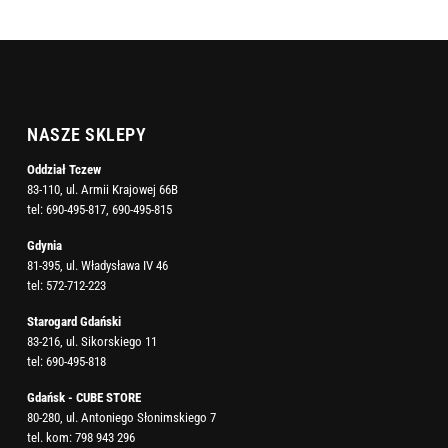
NASZE SKLEPY
Oddział Tczew
83-110, ul. Armii Krajowej 66B
tel:
690-495-817
,
690-495-815
Gdynia
81-395, ul. Władysława IV 46
tel:
572-712-223
Starogard Gdański
83-216, ul. Sikorskiego 11
tel:
690-495-818
Gdańsk - CUBE STORE
80-280, ul. Antoniego Słonimskiego 7
tel. kom:
798 943 296