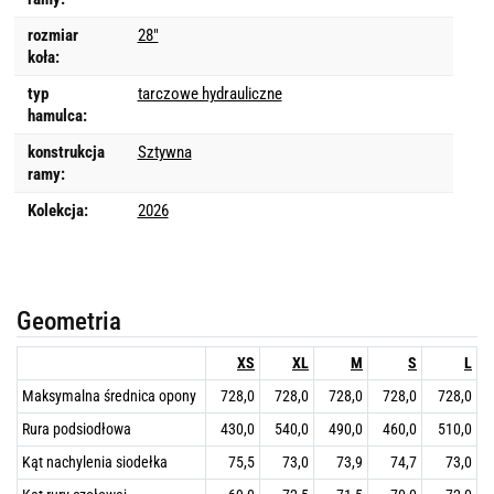
rozmiar
28"
koła:
typ
tarczowe hydrauliczne
hamulca:
konstrukcja
Sztywna
ramy:
Kolekcja:
2026
Geometria
XS
XL
M
S
L
Maksymalna średnica opony
728,0
728,0
728,0
728,0
728,0
Rura podsiodłowa
430,0
540,0
490,0
460,0
510,0
Kąt nachylenia siodełka
75,5
73,0
73,9
74,7
73,0