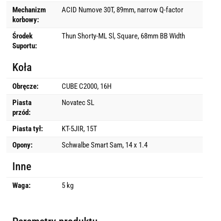
Mechanizm
ACID Numove 30T, 89mm, narrow Q-factor
korbowy:
Środek
Thun Shorty-ML Sl, Square, 68mm BB Width
Suportu:
Koła
Obręcze:
CUBE C2000, 16H
Piasta
Novatec SL
przód:
Piasta tył:
KT-5JIR, 15T
Opony:
Schwalbe Smart Sam, 14 x 1.4
Inne
Waga:
5 kg