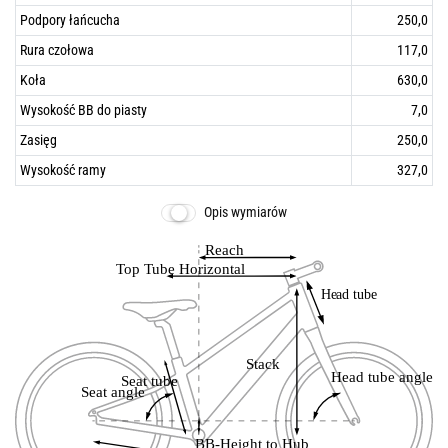
Podpory łańcucha
250,0
Rura czołowa
117,0
Koła
630,0
Wysokość BB do piasty
7,0
Zasięg
250,0
Wysokość ramy
327,0
Opis wymiarów