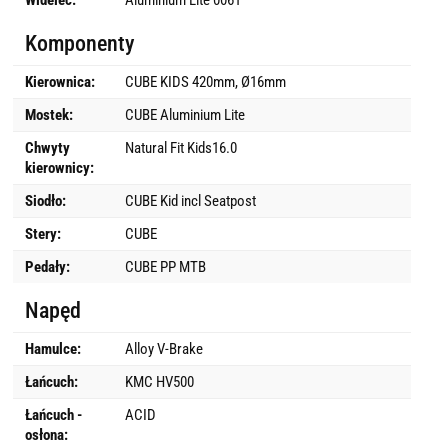
Widelec:
Aluminium Lite 0061
Komponenty
Kierownica:
CUBE KIDS 420mm, Ø16mm
Mostek:
CUBE Aluminium Lite
Chwyty
Natural Fit Kids16.0
kierownicy:
Siodło:
CUBE Kid incl Seatpost
Stery:
CUBE
Pedały:
CUBE PP MTB
Napęd
Hamulce:
Alloy V-Brake
Łańcuch:
KMC HV500
Łańcuch -
ACID
osłona: