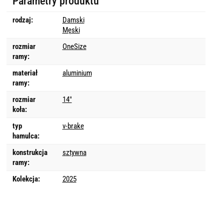
Parametry produktu
rodzaj:
Damski
Męski
rozmiar
OneSize
ramy:
materiał
aluminium
ramy:
rozmiar
14"
koła:
typ
v-brake
hamulca:
konstrukcja
sztywna
ramy:
Kolekcja:
2025