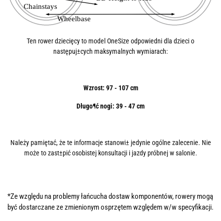
Ten rower dziecięcy to model OneSize odpowiedni dla dzieci o
następuj±cych maksymalnych wymiarach:
Wzrost: 97 - 107 cm
Długo¶ć nogi: 39 - 47 cm
Należy pamiętać, że te informacje stanowi± jedynie ogólne zalecenie. Nie
może to zast±pić osobistej konsultacji i jazdy próbnej w salonie.
*Ze względu na problemy łańcucha dostaw komponentów, rowery mogą
być dostarczane ze zmienionym osprzętem względem w/w specyfikacji.