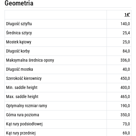
Geometria
14"
Długość sztyftu
140,0
Średnica sztycy
25,4
Mostek kątowy
25,0
Długość korby
84,0
Maksymalna średnica opony
336,0
Długość mostka
40,0
Szerokość kierownicy
450,0
Min. saddle height
400,0
Max. saddle height
465,0
Optymalny rozmiar ramy
190,0
Górna rura pozioma
350,0
Kąt rury podsiodłowej
73,0
Kąt rury przedniej
69,0