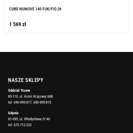
CUBE NUMOVE 140 FUK/FIO 26
1 569 zł
NASZE SKLEPY
Oddział Tczew
83-110, ul. Armii Krajowej 66B
tel:
690-495-817
,
690-495-815
Gdynia
81-395, ul. Władysława IV 46
tel:
572-712-223