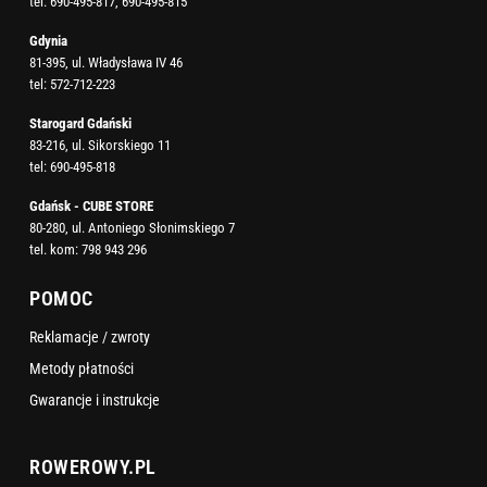
tel:
690-495-817
,
690-495-815
Gdynia
81-395, ul. Władysława IV 46
tel:
572-712-223
Starogard Gdański
83-216, ul. Sikorskiego 11
tel:
690-495-818
Gdańsk - CUBE STORE
80-280, ul. Antoniego Słonimskiego 7
tel. kom:
798 943 296
POMOC
Reklamacje / zwroty
Metody płatności
Gwarancje i instrukcje
ROWEROWY.PL