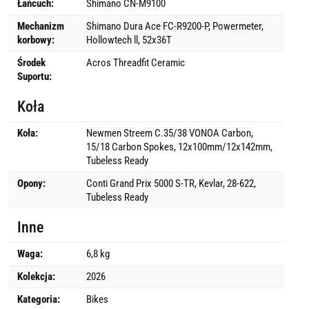
Łańcuch:
Shimano CN-M9100
Mechanizm
Shimano Dura Ace FC-R9200-P, Powermeter,
korbowy:
Hollowtech ll, 52x36T
Środek
Acros Threadfit Ceramic
Suportu:
Koła
Koła:
Newmen Streem C.35/38 VONOA Carbon,
15/18 Carbon Spokes, 12x100mm/12x142mm,
Tubeless Ready
Opony:
Conti Grand Prix 5000 S-TR, Kevlar, 28-622,
Tubeless Ready
Inne
Waga:
6,8 kg
Kolekcja:
2026
Kategoria:
Bikes