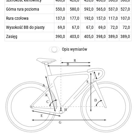
Górna rura pozioma
550,0
580,0
592,0
565,0
537,0
527,0
Rura czołowa
137,0
177,0
192,0
157,0
117,0
107,0
Wysokość BB do piasty
69,0
67,0
67,0
69,0
72,0
72,0
Zasięg
390,0
403,0
405,0
398,0
389,0
389,0
Opis wymiarów