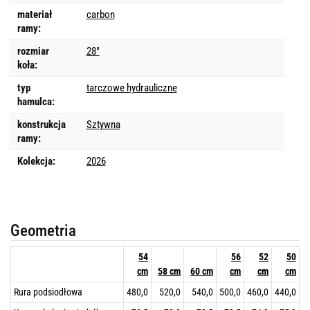
materiał
carbon
ramy:
rozmiar
28"
koła:
typ
tarczowe hydrauliczne
hamulca:
konstrukcja
Sztywna
ramy:
Kolekcja:
2026
Geometria
54
56
52
50
cm
58 cm
60 cm
cm
cm
cm
Rura podsiodłowa
480,0
520,0
540,0
500,0
460,0
440,0