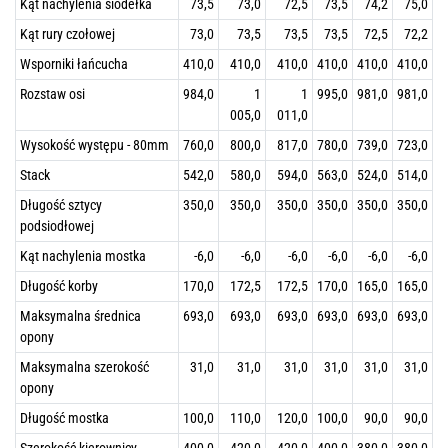
Kąt nachylenia siodełka
73,5
73,0
72,5
73,5
74,2
75,0
Kąt rury czołowej
73,0
73,5
73,5
73,5
72,5
72,2
Wsporniki łańcucha
410,0
410,0
410,0
410,0
410,0
410,0
Rozstaw osi
984,0
1
1
995,0
981,0
981,0
005,0
011,0
Wysokość występu - 80mm
760,0
800,0
817,0
780,0
739,0
723,0
Stack
542,0
580,0
594,0
563,0
524,0
514,0
Długość sztycy
350,0
350,0
350,0
350,0
350,0
350,0
podsiodłowej
Kąt nachylenia mostka
-6,0
-6,0
-6,0
-6,0
-6,0
-6,0
Długość korby
170,0
172,5
172,5
170,0
165,0
165,0
Maksymalna średnica
693,0
693,0
693,0
693,0
693,0
693,0
opony
Maksymalna szerokość
31,0
31,0
31,0
31,0
31,0
31,0
opony
Długość mostka
100,0
110,0
120,0
100,0
90,0
90,0
Szerokość kierownicy
400,0
420,0
420,0
400,0
380,0
380,0