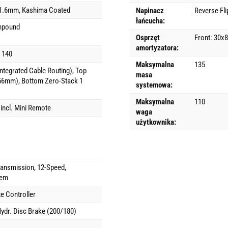
31.6mm, Kashima Coated
Napinacz
Reverse Fli
łańcucha:
mpound
Osprzęt
Front: 30x
amortyzatora:
 140
Maksymalna
135
tegrated Cable Routing), Top
masa
 56mm), Bottom Zero-Stack 1
systemowa:
Maksymalna
110
incl. Mini Remote
waga
użytkownika:
ansmission, 12-Speed,
tem
e Controller
ydr. Disc Brake (200/180)