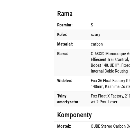
Rama
Rozmiar:
S
Kolor:
szary
Materiał:
carbon
Rama:
C:68X® Monocoque Adv
Effiecient Trail Control
Boost 148, UDH™, Fixed
Internal Cable Routing
Widelec:
Fox 36 Float Factory 
140mm, Kashima Coat
Tylny
Fox Float X Factory, 
amortyzator:
w/ 2-Pos. Lever
Komponenty
Mostek:
CUBE Stereo Carbon C