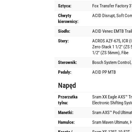
Sztyca:
Fox Transfer Factory 
Chwyty
ACID Disrupt, Soft Co
kierownicy:
Siodło:
ACID Venec EMTB Trail
Stery:
ACROS AZF-675, ICR (In
Zero-Stack 1 1/2" (ZS
1/2" (ZS 56mm), Fibe
Sterownik:
Bosch System Control, 
Pedały:
ACID PP MTB
Napęd
Przerzutka
Sram XX Eagle AXS™ Tr
tylna:
Electronic Shifting Sys
Manetki:
Sram AXS™ Pod Ultimat
Hamulce:
Sram Maven Ultimate, H