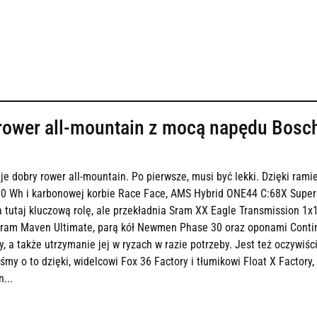
 rower all-mountain z mocą napędu Bosch
je dobry rower all-mountain. Po pierwsze, musi być lekki. Dzięki rami
 Wh i karbonowej korbie Race Face, AMS Hybrid ONE44 C:68X Super T
tutaj kluczową rolę, ale przekładnia Sram XX Eagle Transmission 1x
am Maven Ultimate, parą kół Newmen Phase 30 oraz oponami Continen
a także utrzymanie jej w ryzach w razie potrzeby. Jest też oczywiści
my o to dzięki, widelcowi Fox 36 Factory i tłumikowi Float X Factory,
...