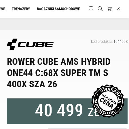
OWE
TRENAŻERY
BAGAŻNIKI SAMOCHODOWE
kod produktu:
104400S
ROWER CUBE AMS HYBRID
ONE44 C:68X SUPER TM S
400X SZA 26
40 499
ZŁ