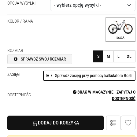
OPCJA WYSYŁKI:
KOLOR / RAMA
szary
ROZMIAR
S
M
L
XL
SPRAWDŹ SWÓJ ROZMIAR
ZASIĘG
Sprzwdź zasięg przy pomocy kalkulatora Bosh
BRAK W MAGAZYNIE - ZAPYTAJ O
DOSTĘPNOŚĆ
DOSTĘPNOŚĆ
DODAJ DO KOSZYKA