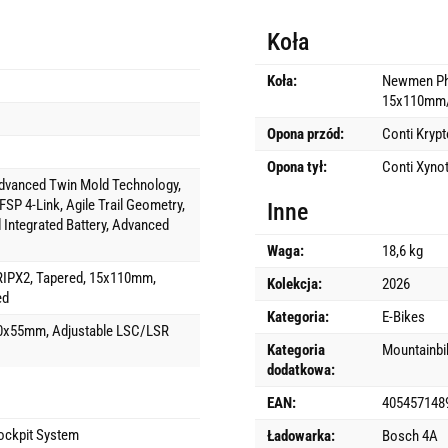
Koła
Koła:
Newmen Pha
15x110mm/
Opona przód:
Conti Krypt
Opona tył:
Conti Xynot
anced Twin Mold Technology,
, FSP 4-Link, Agile Trail Geometry,
Inne
 Integrated Battery, Advanced
Waga:
18,6 kg
GRIPX2, Tapered, 15x110mm,
Kolekcja:
2026
ed
Kategoria:
E-Bikes
210x55mm, Adjustable LSC/LSR
Kategoria
Mountainbi
dodatkowa:
EAN:
405457148
ockpit System
Ładowarka:
Bosch 4A