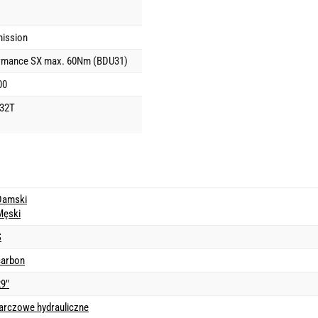
ission
ormance SX max. 60Nm (BDU31)
00
 32T
Damski
Męski
S
carbon
29"
tarczowe hydrauliczne