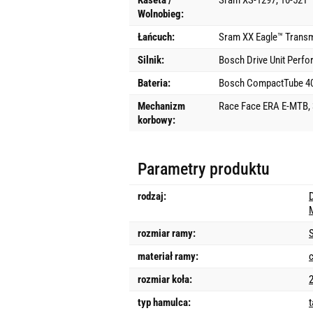
Kaseta /
Sram XS-1297, 10-52T
Wolnobieg:
Łańcuch:
Sram XX Eagle™ Transm
Silnik:
Bosch Drive Unit Perf
Bateria:
Bosch CompactTube 4
Mechanizm
Race Face ERA E-MTB,
korbowy:
Parametry produktu
rodzaj:
rozmiar ramy:
materiał ramy:
rozmiar koła:
typ hamulca: