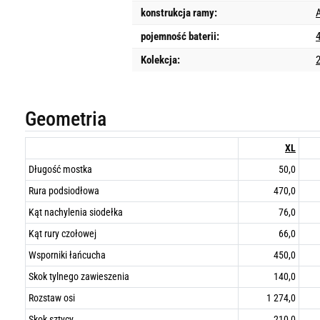
konstrukcja ramy:
pojemność baterii:
Kolekcja:
Geometria
XL
Długość mostka
50,0
Rura podsiodłowa
470,0
Kąt nachylenia siodełka
76,0
Kąt rury czołowej
66,0
Wsporniki łańcucha
450,0
Skok tylnego zawieszenia
140,0
Rozstaw osi
1 274,0
Skok sztycy
210,0