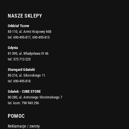
NASZE SKLEPY
Oddział Tczew
83-110, ul. Armii Krajowej 66B
tel:
690-495-817
,
690-495-815
Gdynia
81-395, ul. Władysława IV 46
tel:
572-712-223
Starogard Gdański
83-216, ul. Sikorskiego 11
tel:
690-495-818
Gdańsk - CUBE STORE
80-280, ul. Antoniego Słonimskiego 7
tel. kom:
798 943 296
POMOC
Reklamacje / zwroty