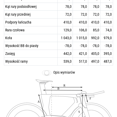
Kąt rury podsiodłowej
78,0
78,0
78,0
78,0
Kąt rury przedniej
72,0
72,0
72,0
72,0
Podpory łańcucha
410,0
410,0
410,0
410,0
Rura czołowa
129,0
106,0
85,0
74,0
Koła
1 043,0
1 015,0
992,0
979,0
Wysokość BB do piasty
-78,0
-78,0
-78,0
-78,0
Zasięg
442,0
421,0
405,0
395,0
Wysokość ramy
539,0
517,0
497,0
487,0
Opis wymiarów