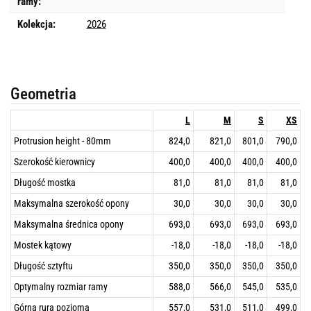
ramy:
Kolekcja:
2026
Geometria
L
M
S
XS
Protrusion height - 80mm
824,0
821,0
801,0
790,0
Szerokość kierownicy
400,0
400,0
400,0
400,0
Długość mostka
81,0
81,0
81,0
81,0
Maksymalna szerokość opony
30,0
30,0
30,0
30,0
Maksymalna średnica opony
693,0
693,0
693,0
693,0
Mostek kątowy
-18,0
-18,0
-18,0
-18,0
Długość sztyftu
350,0
350,0
350,0
350,0
Optymalny rozmiar ramy
588,0
566,0
545,0
535,0
Górna rura pozioma
557,0
531,0
511,0
499,0