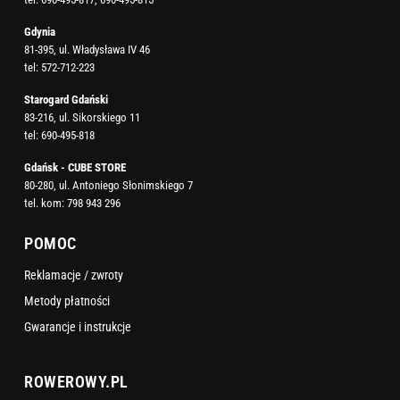
Gdynia
81-395, ul. Władysława IV 46
tel:
572-712-223
Starogard Gdański
83-216, ul. Sikorskiego 11
tel:
690-495-818
Gdańsk - CUBE STORE
80-280, ul. Antoniego Słonimskiego 7
tel. kom:
798 943 296
POMOC
Reklamacje / zwroty
Metody płatności
Gwarancje i instrukcje
ROWEROWY.PL