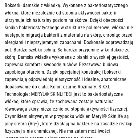
Bokserki damskie z wkładką. Wykonane z bakteriostatycznego
włókna, które niezależnie od stopnia aktywności bakterii
utrzymuje ich naturalny poziom na skórze. Dzięki obecności
środka bakteriostatycznego w strukturze polimerowej włókna nie
następuje migracja bakterii z materiału na skórę, chroniąc przed
alergiami i nieprzyjemnymi zapachami. Doskonale odprowadzają
pot. Bardzo szybko schną. Są bardzo przyjemne w kontakcie ze
skórą. Damska wkładka wykonana z pianki o wysokiej gęstości,
zapewnia komfort i swobodę ruchów. Bezszwowa budowa
zapobiega otarciom. Dzięki specjalnej konstrukcji bokserki
zapewniają odpowiednią elastyczność i idealne, anatomiczne
dopasowanie do ciała. Kolor: czarne Rozmiary: S-XXL
Technologie: MERYL® SKINLIFE® jest to bakteriostatyczne
włókno, które sprawia, że zachowana zostaje naturalna
równowaga skóry, niezależnie od stopnia aktywności fizycznej.
Czynnikiem aktywnym w przypadku włókien Meryl® Skinlife są
jony srebra (Ag+) , które działają na bakterie na zasadzie reakcji
fizycznej a nie chemicznej. Nie ma zatem możliwości