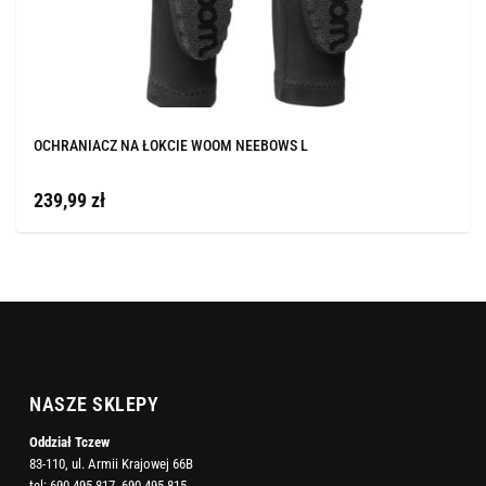
OCHRANIACZ NA ŁOKCIE WOOM NEEBOWS L
239,99 zł
NASZE SKLEPY
Oddział Tczew
83-110, ul. Armii Krajowej 66B
tel:
690-495-817
,
690-495-815