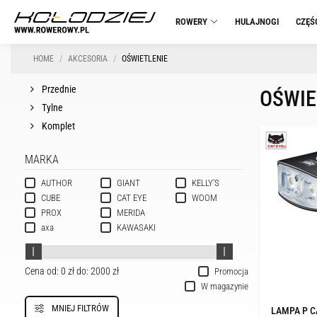
ROWERY
HULAJNOGI
CZĘŚ
HOME
AKCESORIA
OŚWIETLENIE
Przednie
OŚWIE
Tylne
Komplet
MARKA
AUTHOR
GIANT
KELLY'S
CUBE
CAT EYE
WOOM
PROX
MERIDA
axa
KAWASAKI
Cena od:
0 zł
do:
2000 zł
Promocja
W magazynie
MNIEJ FILTRÓW
LAMPA P C