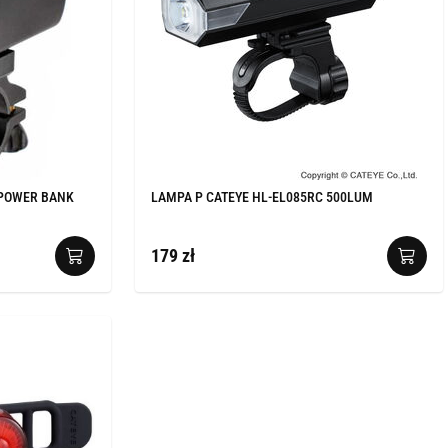
 POWER BANK
LAMPA P CATEYE HL-EL085RC 500LUM
179 zł