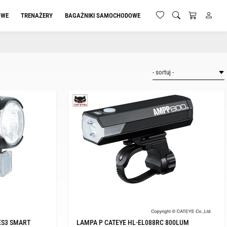
OWE
TRENAŻERY
BAGAŻNIKI SAMOCHODOWE
ES3 SMART
LAMPA P CATEYE HL-EL088RC 800LUM