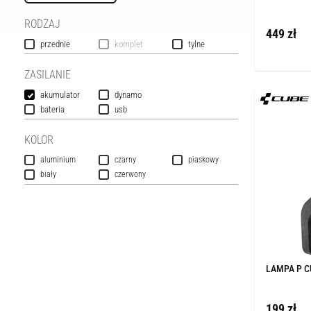
RODZAJ
449 zł
przednie
komplet
tylne
ZASILANIE
akumulator
dynamo
bateria
usb
KOLOR
aluminium
czarny
piaskowy
biały
czerwony
LAMPA P C
199 zł