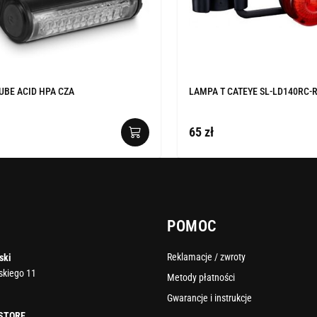
UBE ACID HPA CZA
LAMPA T CATEYE SL-LD140RC-R
65 zł
POMOC
Reklamacje / zwroty
ski
rskiego 11
Metody płatności
Gwarancje i instrukcje
 STORE