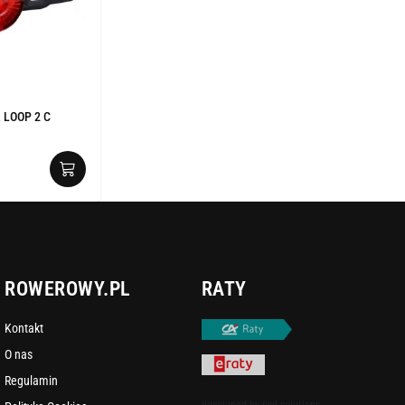
 LOOP 2 C
ROWEROWY.PL
RATY
Kontakt
O nas
Regulamin
developed by
uvd.solutions