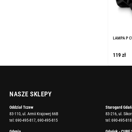
LAMPA P C
119 zł
NASZE SKLEPY
Oddział Tczew
Starogard Gdań
83-110, ul. Armii Krajowej 66B
83-216, ul. Siko
tel:
690-495-817
,
690-495-815
tel:
690-495-818
Gdynia
Gdańsk - CUBE