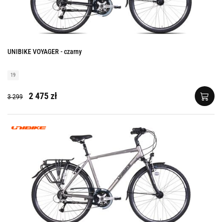
UNIBIKE VOYAGER - czarny
19
2 475 zł
3 299