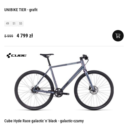
UNIBIKE TIER - grafit
49
51
55
4 799 zł
5 999
Cube Hyde Race galactic´n´black - galactic-czarny