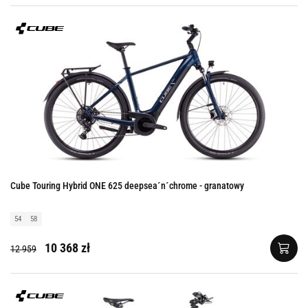
Cube Touring Hybrid ONE 625 deepsea´n´chrome - granatowy
54
58
10 368 zł
12 959