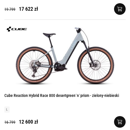
17 622 zł
19 799
Cube Reaction Hybrid Race 800 desertgreen´n´prism - zielony-niebieski
L
12 600 zł
16 799