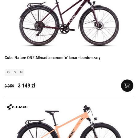
Cube Nature ONE Allroad amarone´n´lunar - bordo-szary
XS
S
M
3 149 zł
3 359