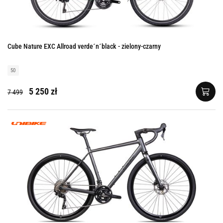
Cube Nature EXC Allroad verde´n´black - zielony-czarny
50
5 250 zł
7 499