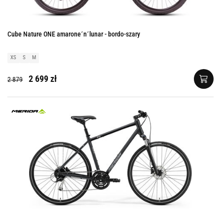
Cube Nature ONE amarone´n´lunar - bordo-szary
XS
S
M
2 699 zł
2 879