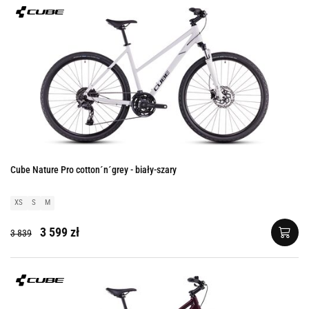
Cube Nature Pro cotton´n´grey - biały-szary
XS
S
M
3 599 zł
3 839