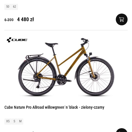
50
62
4 480 zł
6 399
Cube Nature Pro Allroad willowgreen´n´black - zielony-czarny
XS
S
M