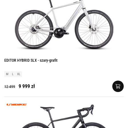
EDITOR HYBRID SLX - szary-grafit
M
L
XL
9 999 zł
12 499