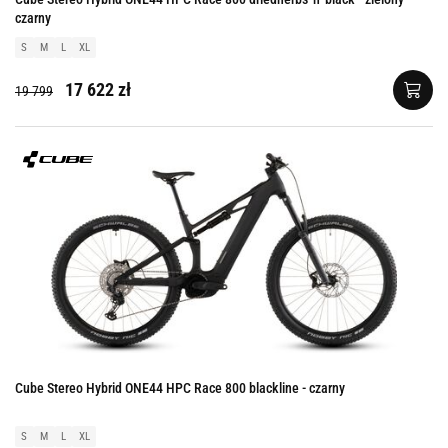
czarny
S
M
L
XL
17 622 zł
19 799
Cube Stereo Hybrid ONE44 HPC Race 800 blackline - czarny
S
M
L
XL