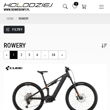
1
HOME
ROWERY
FILTRY
ROWERY
«
1
2
3
4
...
34
»