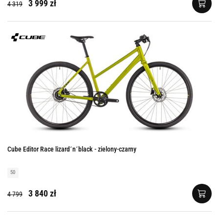
3 999 zł
4 319
Cube Editor Race lizard´n´black - zielony-czarny
50
3 840 zł
4 799