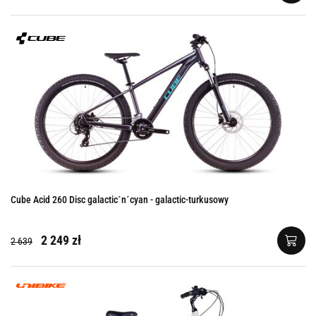
Cube Acid 260 Disc galactic´n´cyan - galactic-turkusowy
2 249 zł
2 639