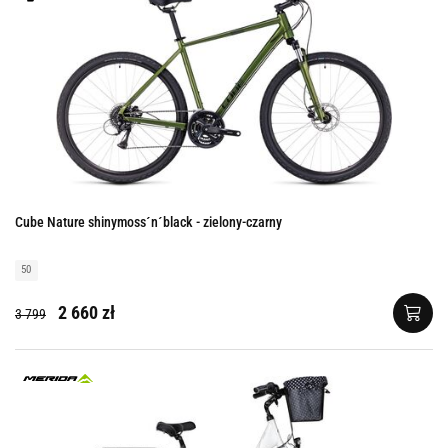
Cube Nature shinymoss´n´black - zielony-czarny
50
2 660 zł
3 799