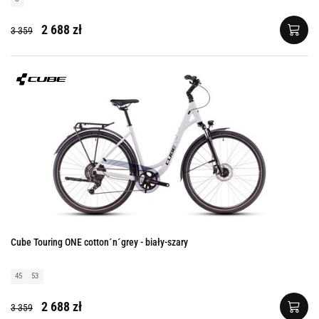
2 688 zł
3 359
Cube Touring ONE cotton´n´grey - biały-szary
45
53
2 688 zł
3 359