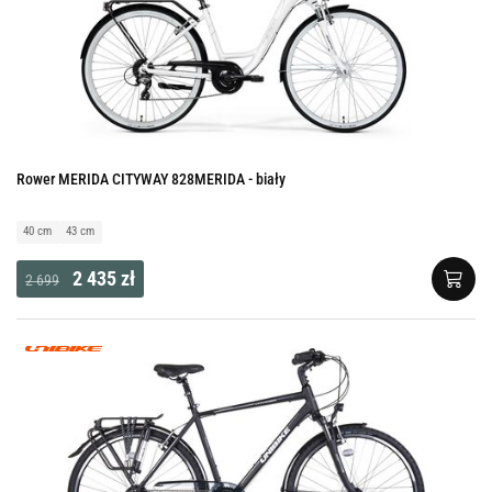
Rower MERIDA CITYWAY 828MERIDA - biały
40 cm
43 cm
2 435 zł
2 699