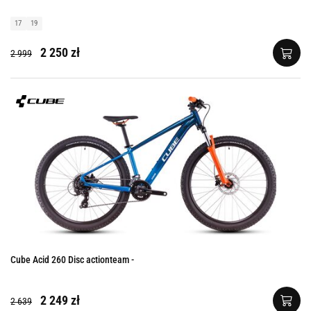
17
19
2 250 zł
2 999
Cube Acid 260 Disc actionteam -
2 249 zł
2 639