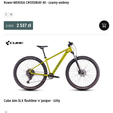
Rower MERIDA CROSSWAY 40 - czarny-srebrny
S
M
2 537 zł
3 899
Cube Aim SLX flashlime´n´juniper - żółty
S