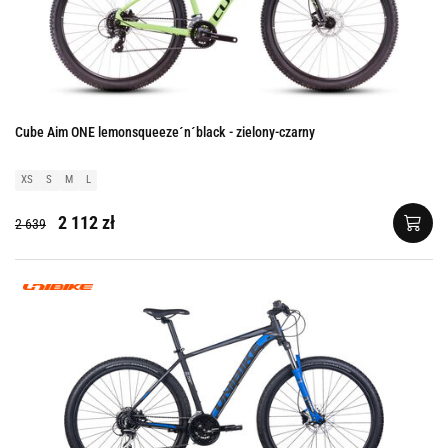
Cube Aim ONE lemonsqueeze´n´black - zielony-czarny
XS
S
M
L
2 112 zł
2 639