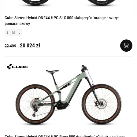
Cube Stereo Hybrid ONE44 HPC SLX 800 slabgrey´n´orange - szary-
pomarańczowy
S
M
L
20 024 zł
22 499
Cube Stereo Hybrid ONE44 HPC Race 800 driedherbs´n´black - zielony-