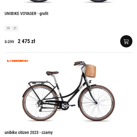
UNIBIKE VOYAGER - grafit
19
21
2 475 zł
3 299
unibike citizen 2023 - czarny