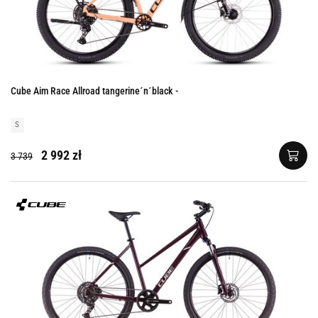
Cube Aim Race Allroad tangerine´n´black -
S
2 992 zł
3 739