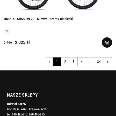
UNIBIKE MISSION 29 - NEW!!! - czarny-niebieski
21
2 025 zł
2 699
«
1
2
3
4
...
34
»
NASZE SKLEPY
Oddział Tczew
83-110, ul. Armii Krajowej 66B
tel:
690-495-817
,
690-495-815