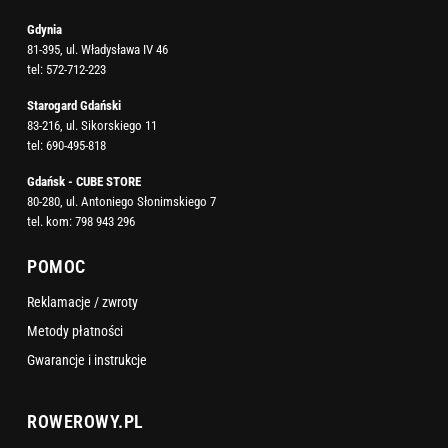
Gdynia
81-395, ul. Władysława IV 46
tel:
572-712-223
Starogard Gdański
83-216, ul. Sikorskiego 11
tel:
690-495-818
Gdańsk - CUBE STORE
80-280, ul. Antoniego Słonimskiego 7
tel. kom:
798 943 296
POMOC
Reklamacje / zwroty
Metody płatności
Gwarancje i instrukcje
ROWEROWY.PL