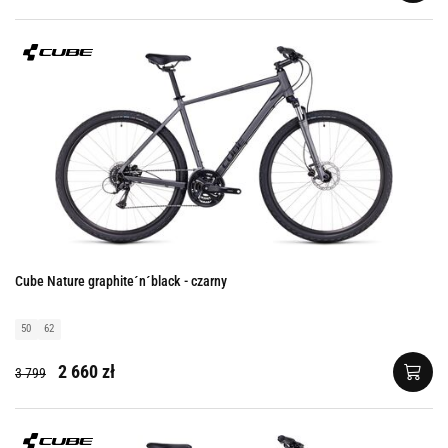
Cube Nature graphite´n´black - czarny
50
62
2 660 zł
3 799