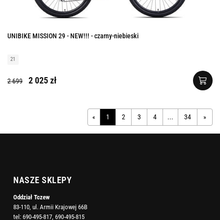
UNIBIKE MISSION 29 - NEW!!! - czarny-niebieski
21
2 025 zł
2 699
«
1
2
3
4
...
34
»
NASZE SKLEPY
Oddział Tczew
83-110, ul. Armii Krajowej 66B
tel:
690-495-817
,
690-495-815