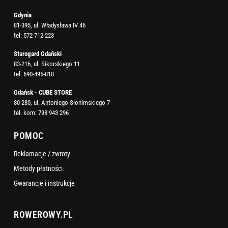
Gdynia
81-395, ul. Władysława IV 46
tel:
572-712-223
Starogard Gdański
83-216, ul. Sikorskiego 11
tel:
690-495-818
Gdańsk - CUBE STORE
80-280, ul. Antoniego Słonimskiego 7
tel. kom:
798 943 296
POMOC
Reklamacje / zwroty
Metody płatności
Gwarancje i instrukcje
ROWEROWY.PL