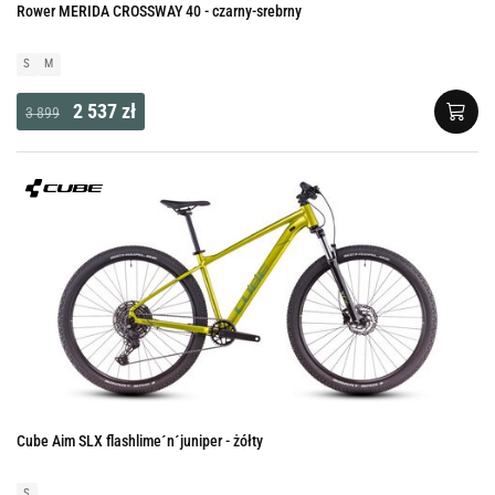
Rower MERIDA CROSSWAY 40 - czarny-srebrny
S
M
2 537 zł
3 899
Cube Aim SLX flashlime´n´juniper - żółty
S