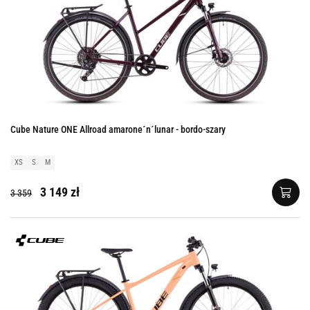
Cube Nature ONE Allroad amarone´n´lunar - bordo-szary
XS
S
M
3 149 zł
3 359