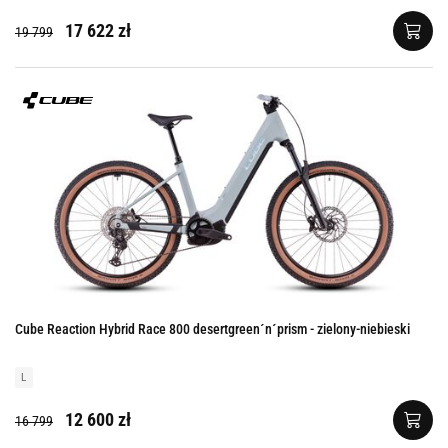
17 622 zł
19 799
Cube Reaction Hybrid Race 800 desertgreen´n´prism - zielony-niebieski
L
12 600 zł
16 799