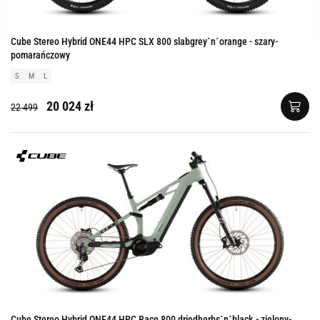
Cube Stereo Hybrid ONE44 HPC SLX 800 slabgrey´n´orange - szary-
pomarańczowy
S
M
L
20 024 zł
22 499
Cube Stereo Hybrid ONE44 HPC Race 800 driedherbs´n´black - zielony-