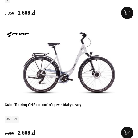
2 688 zł
3 359
Cube Touring ONE cotton´n´grey - biały-szary
45
53
2 688 zł
3 359