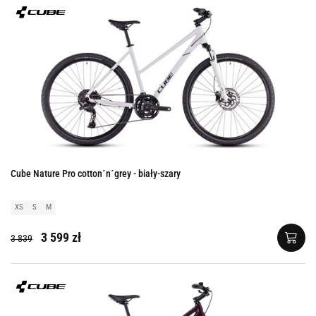
Cube Nature Pro cotton´n´grey - biały-szary
XS
S
M
3 599 zł
3 839