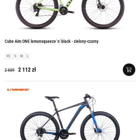
Cube Aim ONE lemonsqueeze´n´black - zielony-czarny
XS
S
M
L
2 112 zł
2 639