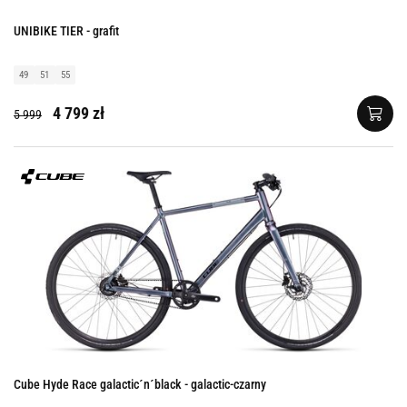
UNIBIKE TIER - grafit
49
51
55
4 799 zł
5 999
Cube Hyde Race galactic´n´black - galactic-czarny