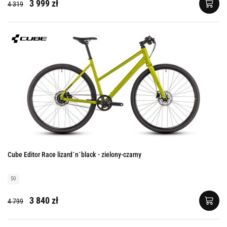
3 999 zł
4 319
Cube Editor Race lizard´n´black - zielony-czarny
50
3 840 zł
4 799