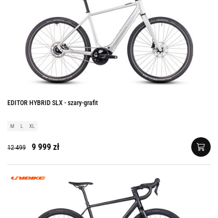
EDITOR HYBRID SLX - szary-grafit
M
L
XL
9 999 zł
12 499