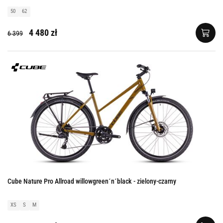
50
62
4 480 zł
6 399
Cube Nature Pro Allroad willowgreen´n´black - zielony-czarny
XS
S
M