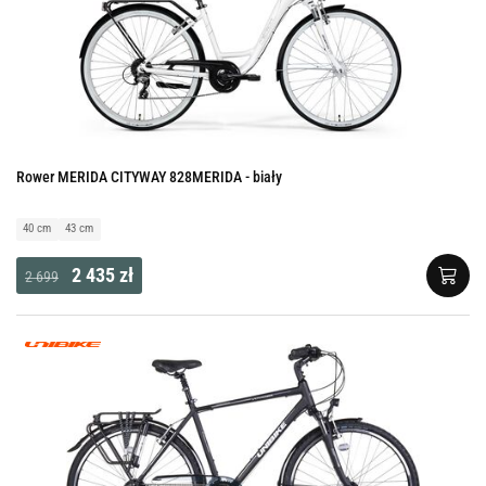
Rower MERIDA CITYWAY 828MERIDA - biały
40 cm
43 cm
2 435 zł
2 699