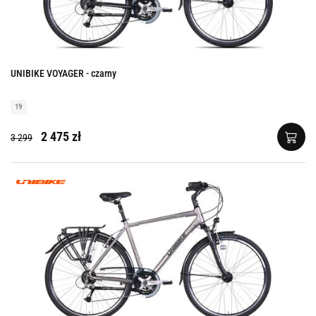
UNIBIKE VOYAGER - czarny
19
2 475 zł
3 299