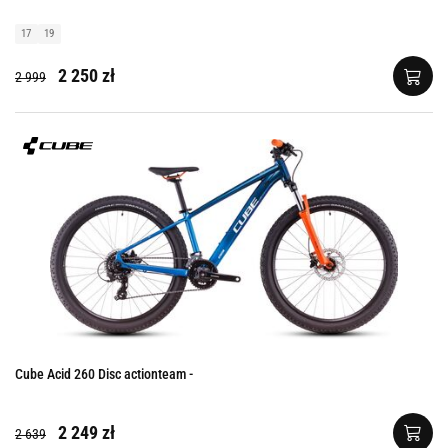
17
19
2 250 zł
2 999
Cube Acid 260 Disc actionteam -
2 249 zł
2 639