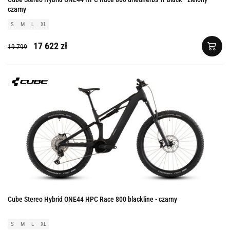
czarny
S
M
L
XL
17 622 zł
19 799
Cube Stereo Hybrid ONE44 HPC Race 800 blackline - czarny
S
M
L
XL