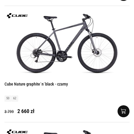
Cube Nature graphite´n´black - czarny
50
62
2 660 zł
3 799