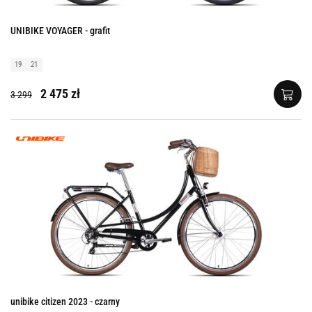
UNIBIKE VOYAGER - grafit
19
21
2 475 zł
3 299
unibike citizen 2023 - czarny