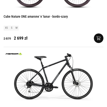
Cube Nature ONE amarone´n´lunar - bordo-szary
XS
S
M
2 699 zł
2 879