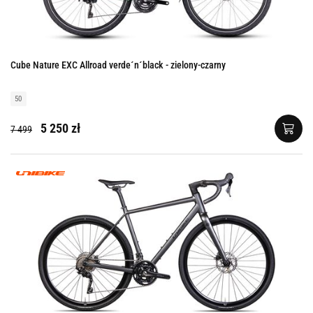
Cube Nature EXC Allroad verde´n´black - zielony-czarny
50
5 250 zł
7 499