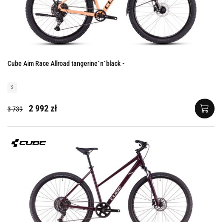
Cube Aim Race Allroad tangerine´n´black -
S
2 992 zł
3 739