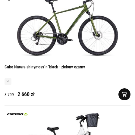
Cube Nature shinymoss´n´black - zielony-czarny
50
2 660 zł
3 799