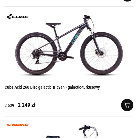
Cube Acid 260 Disc galactic´n´cyan - galactic-turkusowy
2 249 zł
2 639