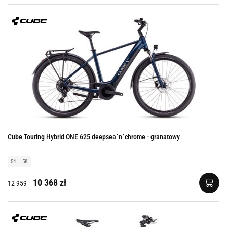
Cube Touring Hybrid ONE 625 deepsea´n´chrome - granatowy
54
58
10 368 zł
12 959