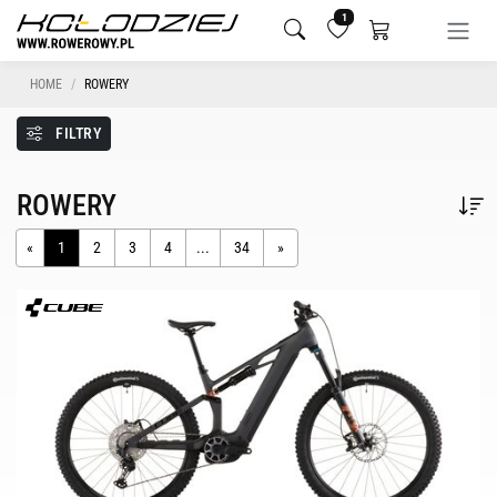
1
HOME
ROWERY
FILTRY
ROWERY
«
1
2
3
4
...
34
»