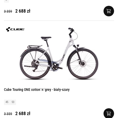
2 688 zł
3 359
Cube Touring ONE cotton´n´grey - biały-szary
45
53
2 688 zł
3 359