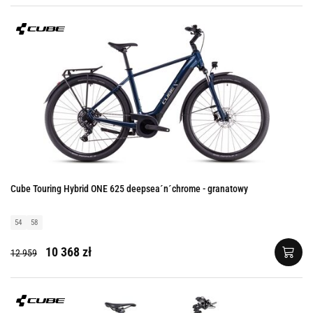
Cube Touring Hybrid ONE 625 deepsea´n´chrome - granatowy
54
58
10 368 zł
12 959