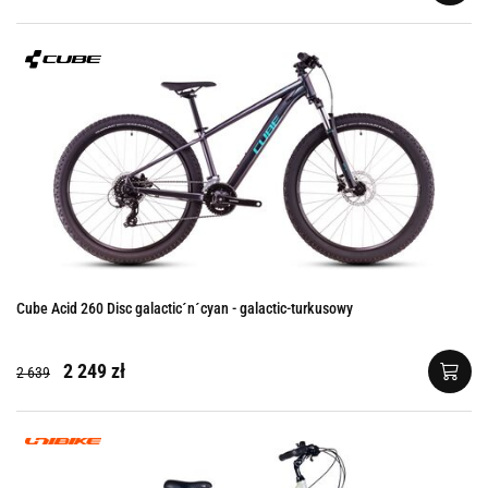
Cube Acid 260 Disc galactic´n´cyan - galactic-turkusowy
2 249 zł
2 639