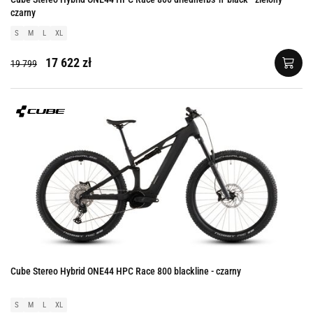
czarny
S
M
L
XL
17 622 zł
19 799
Cube Stereo Hybrid ONE44 HPC Race 800 blackline - czarny
S
M
L
XL