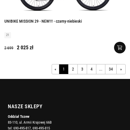
UNIBIKE MISSION 29 - NEW!!! - czarny-niebieski
21
2 025 zł
2 699
«
1
2
3
4
...
34
»
NASZE SKLEPY
Oddział Tczew
83-110, ul. Armii Krajowej 66B
tel:
690-495-817
,
690-495-815