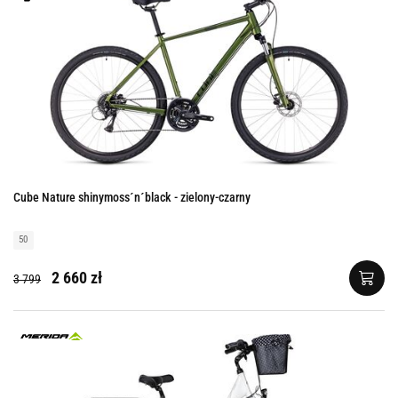
Cube Nature shinymoss´n´black - zielony-czarny
50
2 660 zł
3 799