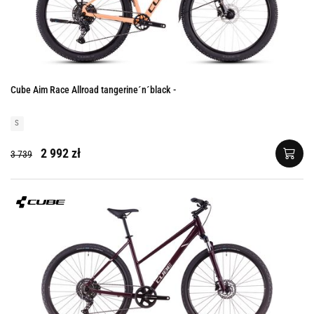
Cube Aim Race Allroad tangerine´n´black -
S
2 992 zł
3 739