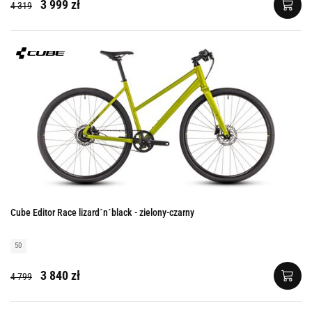
3 999 zł
4 319
Cube Editor Race lizard´n´black - zielony-czarny
50
3 840 zł
4 799