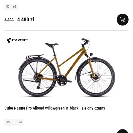
50
62
4 480 zł
6 399
Cube Nature Pro Allroad willowgreen´n´black - zielony-czarny
XS
S
M