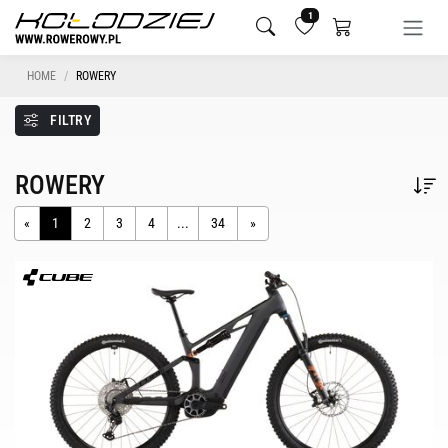
1
HOME
ROWERY
FILTRY
ROWERY
«
1
2
3
4
...
34
»