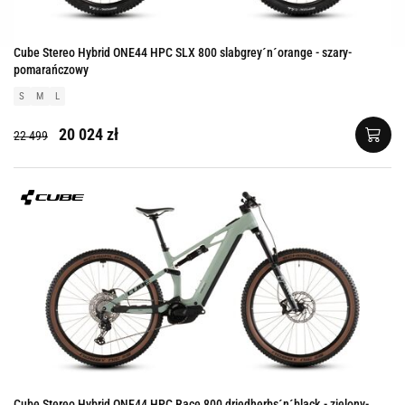
Cube Stereo Hybrid ONE44 HPC SLX 800 slabgrey´n´orange - szary-
pomarańczowy
S
M
L
20 024 zł
22 499
Cube Stereo Hybrid ONE44 HPC Race 800 driedherbs´n´black - zielony-