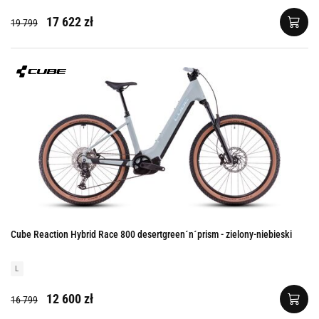
17 622 zł
19 799
Cube Reaction Hybrid Race 800 desertgreen´n´prism - zielony-niebieski
L
12 600 zł
16 799