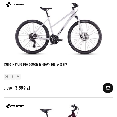
Cube Nature Pro cotton´n´grey - biały-szary
XS
S
M
3 599 zł
3 839