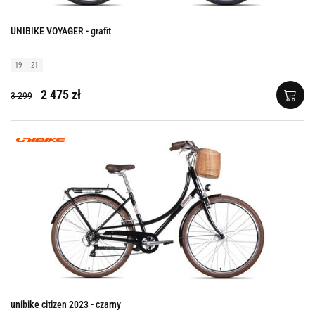
UNIBIKE VOYAGER - grafit
19
21
2 475 zł
3 299
unibike citizen 2023 - czarny