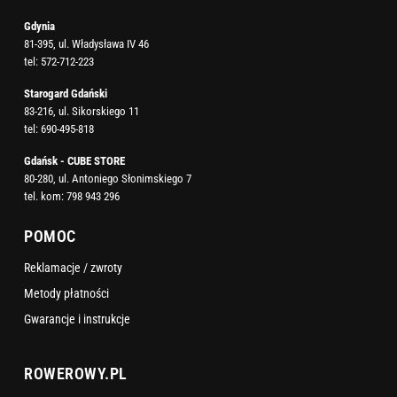
Gdynia
81-395, ul. Władysława IV 46
tel:
572-712-223
Starogard Gdański
83-216, ul. Sikorskiego 11
tel:
690-495-818
Gdańsk - CUBE STORE
80-280, ul. Antoniego Słonimskiego 7
tel. kom:
798 943 296
POMOC
Reklamacje / zwroty
Metody płatności
Gwarancje i instrukcje
ROWEROWY.PL