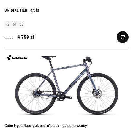
UNIBIKE TIER - grafit
49
51
55
4 799 zł
5 999
Cube Hyde Race galactic´n´black - galactic-czarny