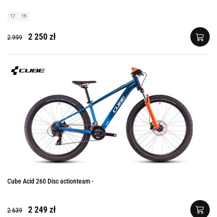
17
19
2 250 zł
2 999
Cube Acid 260 Disc actionteam -
2 249 zł
2 639