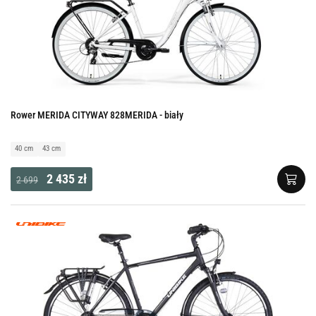
Rower MERIDA CITYWAY 828MERIDA - biały
40 cm
43 cm
2 435 zł
2 699