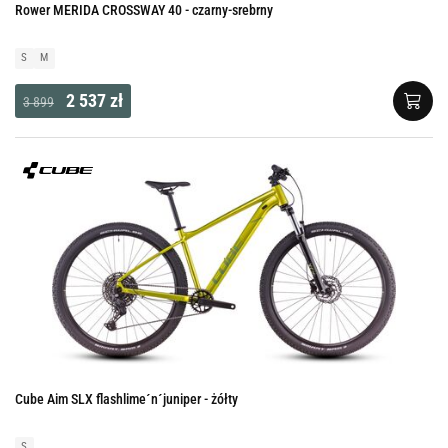
Rower MERIDA CROSSWAY 40 - czarny-srebrny
S
M
2 537 zł
3 899
Cube Aim SLX flashlime´n´juniper - żółty
S