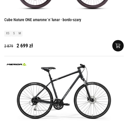
Cube Nature ONE amarone´n´lunar - bordo-szary
XS
S
M
2 699 zł
2 879