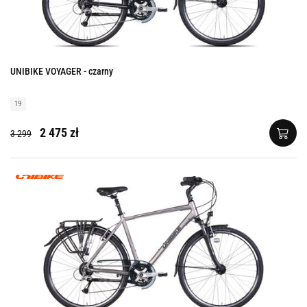
UNIBIKE VOYAGER - czarny
19
2 475 zł
3 299