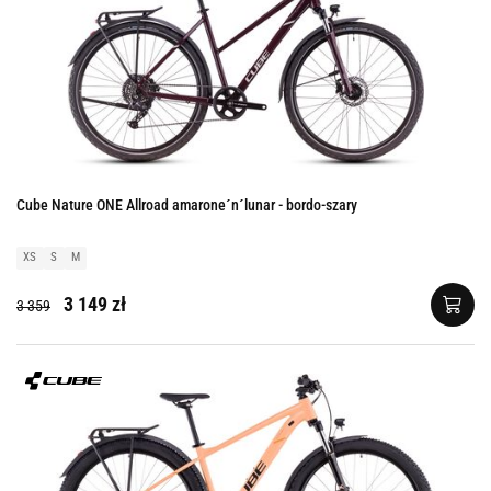
Cube Nature ONE Allroad amarone´n´lunar - bordo-szary
XS
S
M
3 149 zł
3 359