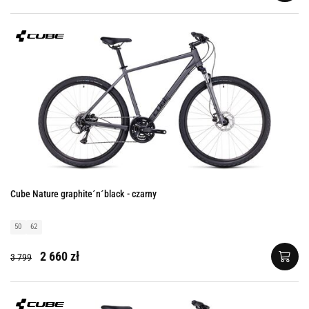
Cube Nature graphite´n´black - czarny
50
62
2 660 zł
3 799