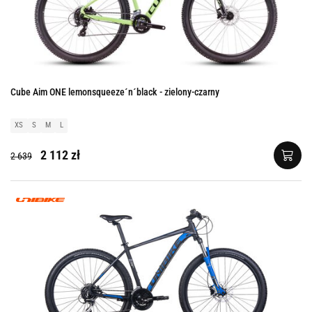
Cube Aim ONE lemonsqueeze´n´black - zielony-czarny
XS
S
M
L
2 112 zł
2 639