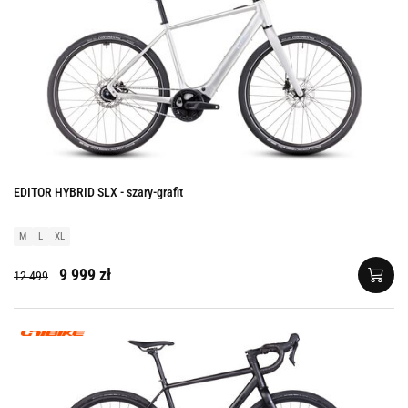
EDITOR HYBRID SLX - szary-grafit
M
L
XL
9 999 zł
12 499