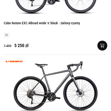
Cube Nature EXC Allroad verde´n´black - zielony-czarny
50
5 250 zł
7 499