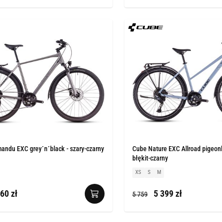
andu EXC grey´n´black - szary-czarny
Cube Nature EXC Allroad pigeon
błękit-czarny
XS
S
M
60 zł
5 399 zł
5 759