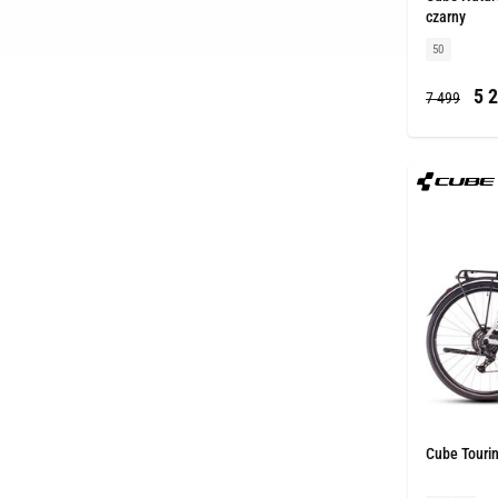
czarny
50
5 2
7 499
Cube Tourin