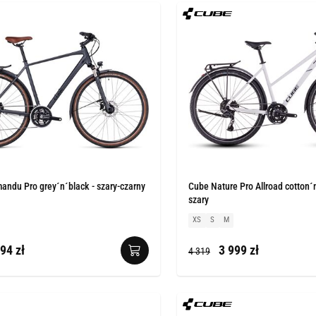
ndu Pro grey´n´black - szary-czarny
Cube Nature Pro Allroad cotton´n
szary
XS
S
M
94 zł
3 999 zł
4 319