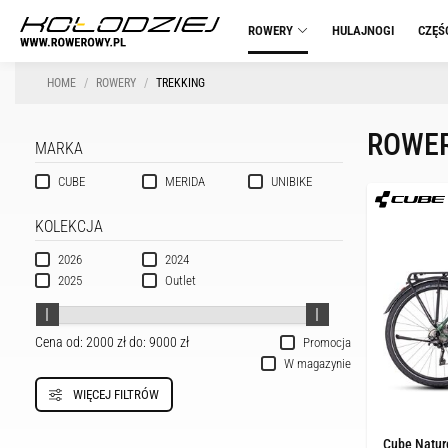
ROWERY
HULAJNOGI
CZĘŚ
HOME
ROWERY
TREKKING
ROWER
MARKA
CUBE
MERIDA
UNIBIKE
KOLEKCJA
2026
2024
2025
Outlet
Cena od:
2000 zł
do:
9000 zł
Promocja
W magazynie
WIĘCEJ FILTRÓW
Cube Nature