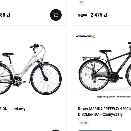
19
88 zł
2 475 zł
3 299
SION - oliwkowy
Rower MERIDA FREEWAY 9200 
DISCMERIDA - czarny-szary
48 cm