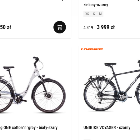
zielony-czarny
XS
S
M
50 zł
3 999 zł
4 319
g ONE cotton´n´grey - biały-szary
UNIBIKE VOYAGER - czarny