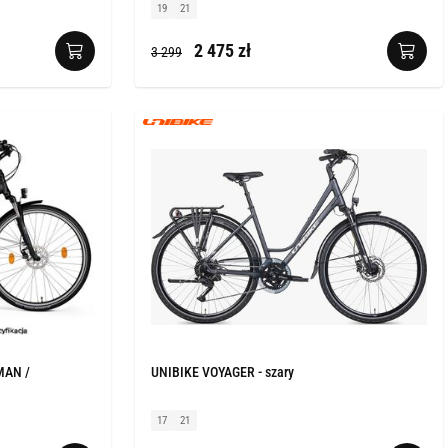
19
21
2 475 zł
3 299
MAN /
UNIBIKE VOYAGER - szary
17
21