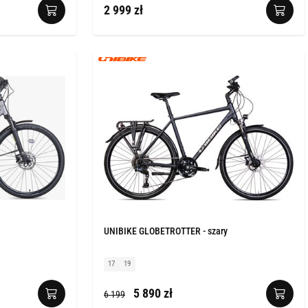
2 999 zł
UNIBIKE GLOBETROTTER - szary
17
19
5 890 zł
6 199