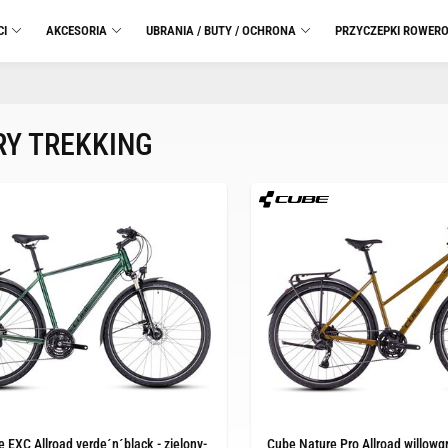
CI
AKCESORIA
UBRANIA / BUTY / OCHRONA
PRZYCZEPKI ROWER
Y TREKKING
 EXC Allroad verde´n´black - zielony-
Cube Nature Pro Allroad willowg