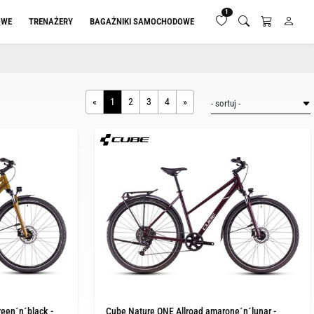
1
OWE
TRENAŻERY
BAGAŻNIKI SAMOCHODOWE
«
1
2
3
4
»
reen´n´black -
Cube Nature ONE Allroad amarone´n´lunar -