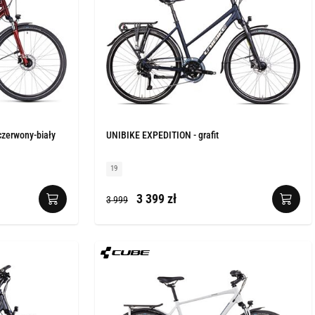
czerwony-biały
UNIBIKE EXPEDITION - grafit
19
3 399 zł
3 999