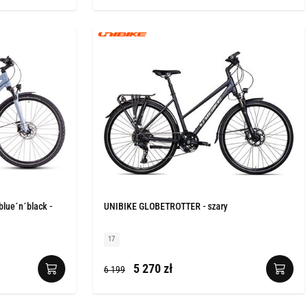
blue´n´black -
UNIBIKE GLOBETROTTER - szary
17
5 270 zł
6 199