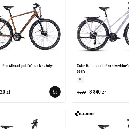
 Pro Allroad gold´n´black - złoty-
Cube Kathmandu Pro silverblue´n
szary
46
20 zł
3 840 zł
4 799