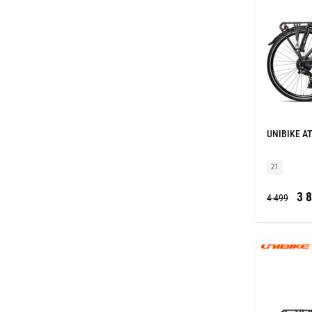
UNIBIKE AT
21
3 8
4 499