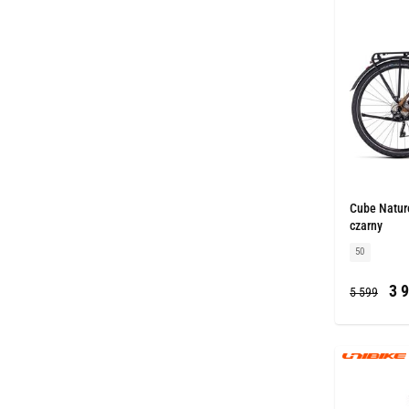
Cube Nature
czarny
50
3 9
5 599