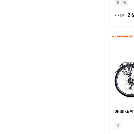
45
53
2 6
3 359
UNIBIKE VI
19