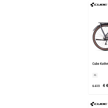
Cube Kathma
46
4 4
6 419