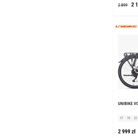
2 1
2 899
UNIBIKE VO
17
19
21
2 999 zł