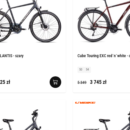
LANTIS - szary
Cube Touring EXC red´n´white - 
50
54
25 zł
3 745 zł
5 349