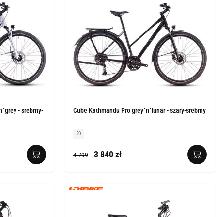
´grey - srebrny-
Cube Kathmandu Pro grey´n´lunar - szary-srebrny
50
3 840 zł
4 799