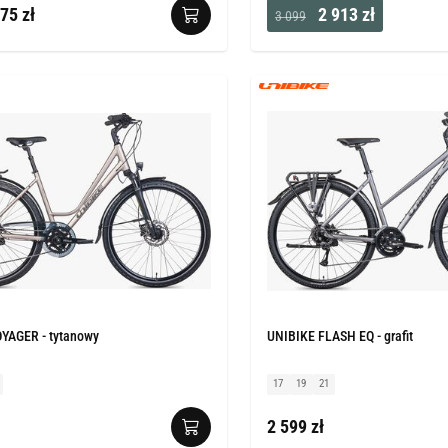
75 zł
2 913 zł
3 099
YAGER - tytanowy
UNIBIKE FLASH EQ - grafit
17
19
21
2 599 zł