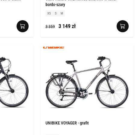
bordo-szary
XS
S
M
3 149 zł
3 359
UNIBIKE VOYAGER - grafit