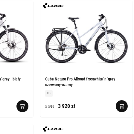
´grey - biały-
Cube Nature Pro Allroad frostwhite´n´grey -
czerwony-czarny
XS
3 920 zł
5 599