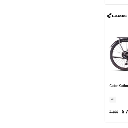
Cube Kathm
46
5 7
7 199