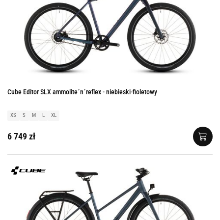
Cube Editor SLX ammolite´n´reflex - niebieski-fioletowy
XS
S
M
L
XL
6 749 zł