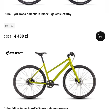
Cube Hyde Race galactic´n´black - galactic-czarny
50
62
4 480 zł
6 399
Cube Editor Race lizard´n´black - zielony-czarny