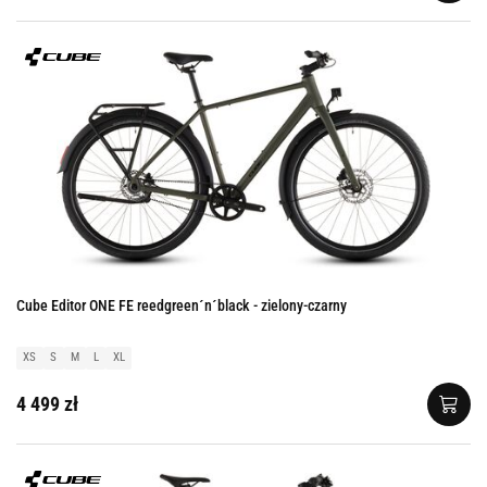
Cube Editor ONE FE reedgreen´n´black - zielony-czarny
XS
S
M
L
XL
4 499 zł