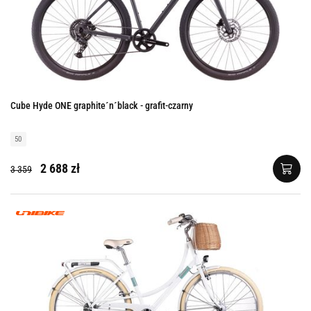
Cube Hyde ONE graphite´n´black - grafit-czarny
50
2 688 zł
3 359