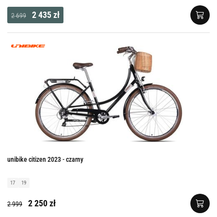
2 435 zł
2 699
unibike citizen 2023 - czarny
17
19
2 250 zł
2 999