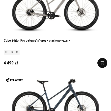
Cube Editor Pro oatgrey´n´grey - piaskowy-szary
XS
S
M
4 499 zł