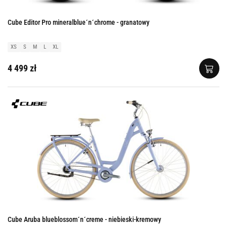
Cube Editor Pro mineralblue´n´chrome - granatowy
XS
S
M
L
XL
4 499 zł
Cube Aruba blueblossom´n´creme - niebieski-kremowy