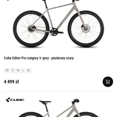
Cube Editor Pro oatgrey´n´grey - piaskowy-szary
XS
S
M
L
XL
4 499 zł