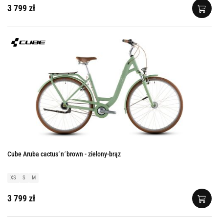
3 799 zł
Cube Aruba cactus´n´brown - zielony-brąz
XS
S
M
3 799 zł