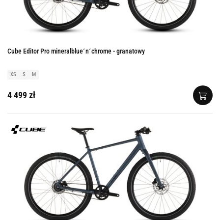
Cube Editor Pro mineralblue´n´chrome - granatowy
XS
S
M
4 499 zł