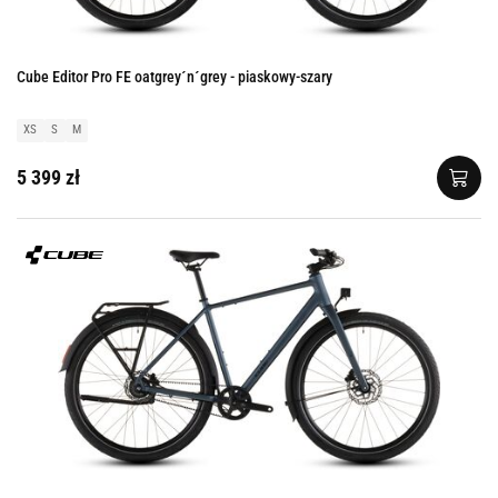
Cube Editor Pro FE oatgrey´n´grey - piaskowy-szary
XS
S
M
5 399 zł