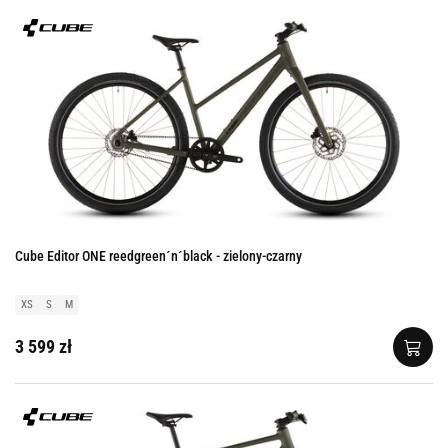
Cube Editor ONE reedgreen´n´black - zielony-czarny
XS
S
M
3 599 zł