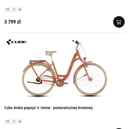
XS
S
M
3 799 zł
Cube Aruba papaya´n´creme - pomarańczowy-kremowy
XS
S
M