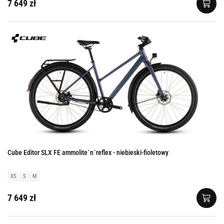
7 649 zł
Cube Editor SLX FE ammolite´n´reflex - niebieski-fioletowy
XS
S
M
7 649 zł