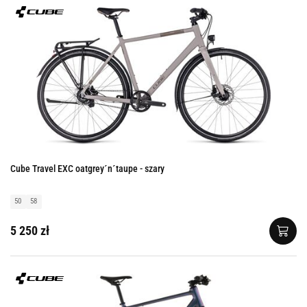
Cube Travel EXC oatgrey´n´taupe - szary
50
58
5 250 zł