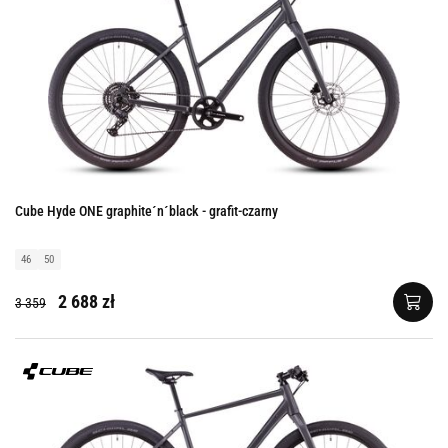
Cube Hyde ONE graphite´n´black - grafit-czarny
46
50
2 688 zł
3 359