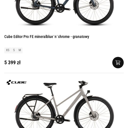
Cube Editor Pro FE mineralblue´n´chrome - granatowy
XS
S
M
5 399 zł