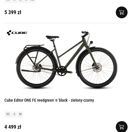
5 399 zł
Cube Editor ONE FE reedgreen´n´black - zielony-czarny
XS
S
M
4 499 zł