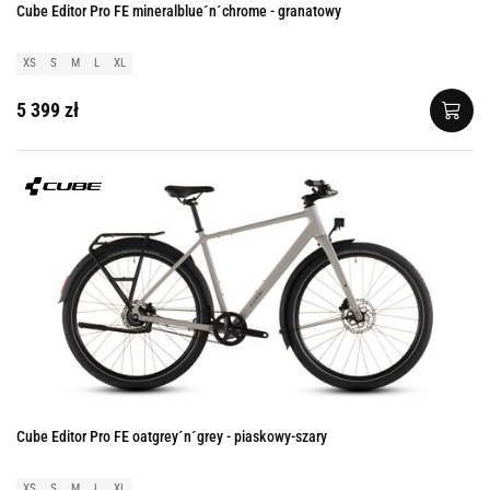
Cube Editor Pro FE mineralblue´n´chrome - granatowy
XS
S
M
L
XL
5 399 zł
Cube Editor Pro FE oatgrey´n´grey - piaskowy-szary
XS
S
M
L
XL