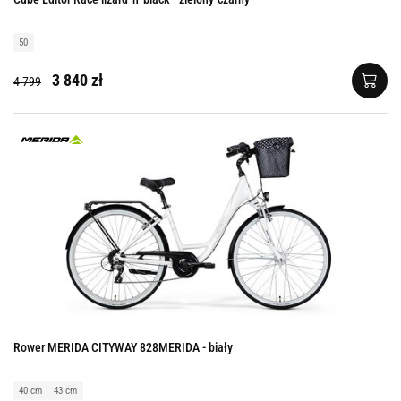
50
3 840 zł
4 799
Rower MERIDA CITYWAY 828MERIDA - biały
40 cm
43 cm