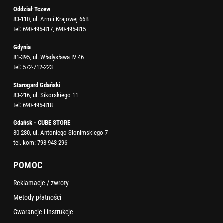
Oddział Tczew
83-110, ul. Armii Krajowej 66B
tel:
690-495-817
,
690-495-815
Gdynia
81-395, ul. Władysława IV 46
tel:
572-712-223
Starogard Gdański
83-216, ul. Sikorskiego 11
tel:
690-495-818
Gdańsk - CUBE STORE
80-280, ul. Antoniego Słonimskiego 7
tel. kom:
798 943 296
POMOC
Reklamacje / zwroty
Metody płatności
Gwarancje i instrukcje