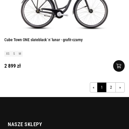
Cube Town ONE slateblack´n´lunar - grafit-czarny
XS
S
M
2 899 zł
«
1
2
»
NASZE SKLEPY