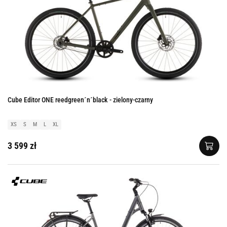
Cube Editor ONE reedgreen´n´black - zielony-czarny
XS
S
M
L
XL
3 599 zł