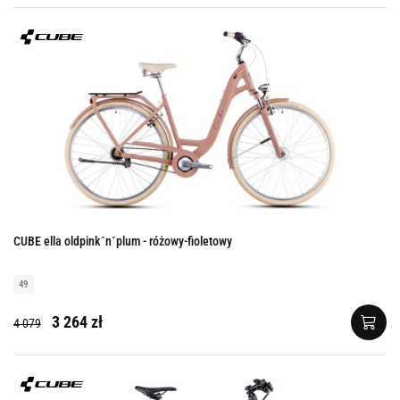
CUBE ella oldpink´n´plum - różowy-fioletowy
49
3 264 zł
4 079