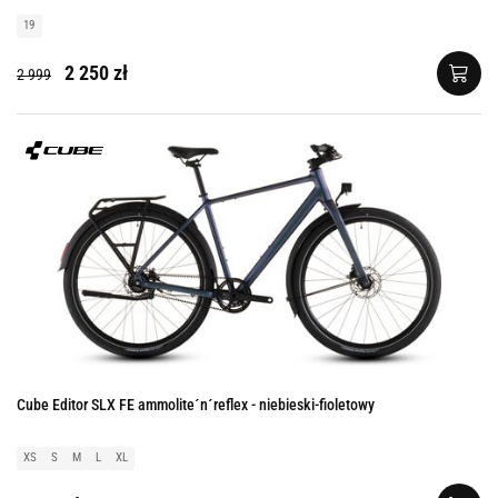
19
2 250 zł
2 999
Cube Editor SLX FE ammolite´n´reflex - niebieski-fioletowy
XS
S
M
L
XL