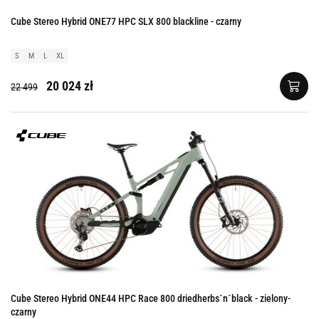
Cube Stereo Hybrid ONE77 HPC SLX 800 blackline - czarny
S
M
L
XL
20 024 zł
22 499
Cube Stereo Hybrid ONE44 HPC Race 800 driedherbs´n´black - zielony-
czarny