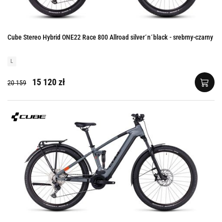
Cube Stereo Hybrid ONE22 Race 800 Allroad silver´n´black - srebrny-czarny
L
15 120 zł
20 159