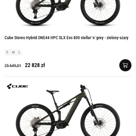
Cube Stereo Hybrid ONE44 HPC SLX Evo 800 stellar´n´grey - zielony-szary
S
M
L
22 828 zł
25 649,01