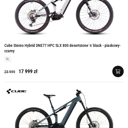
Cube Stereo Hybrid ONE77 HPC SLX 800 desertstone´n´black - piaskowy-
czarny
XL
17 999 zł
23 999