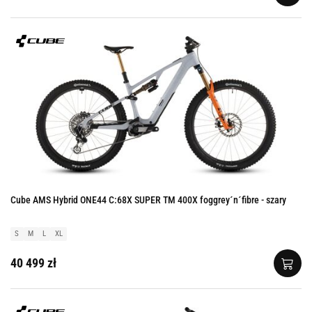
Cube AMS Hybrid ONE44 C:68X SUPER TM 400X foggrey´n´fibre - szary
S
M
L
XL
40 499 zł