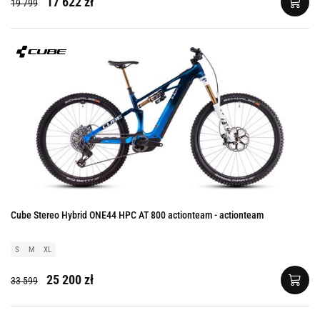
17 622 zł
19 799
Cube Stereo Hybrid ONE44 HPC AT 800 actionteam - actionteam
S
M
XL
25 200 zł
33 599