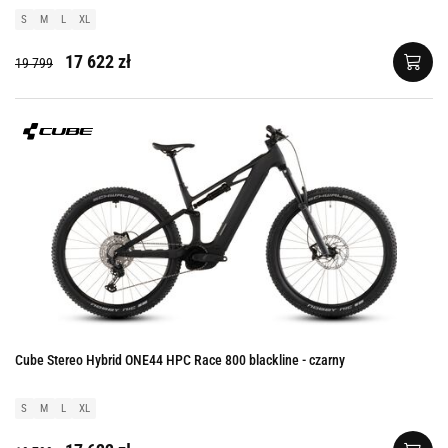
S
M
L
XL
17 622 zł
19 799
Cube Stereo Hybrid ONE44 HPC Race 800 blackline - czarny
S
M
L
XL