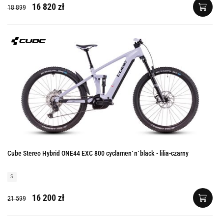
16 820 zł
18 899
Cube Stereo Hybrid ONE44 EXC 800 cyclamen´n´black - lilia-czarny
S
16 200 zł
21 599