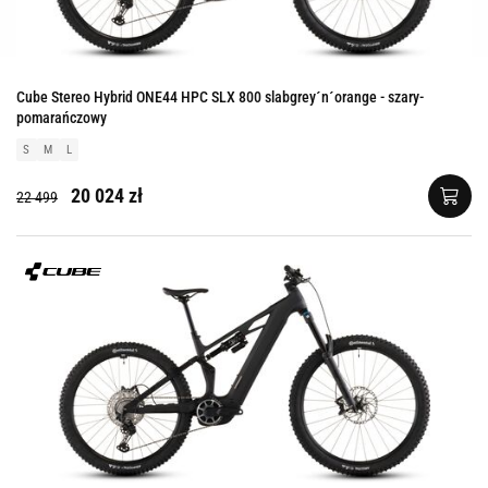
Cube Stereo Hybrid ONE44 HPC SLX 800 slabgrey´n´orange - szary-
pomarańczowy
S
M
L
20 024 zł
22 499