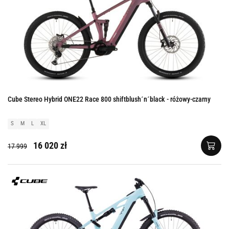
Cube Stereo Hybrid ONE22 Race 800 shiftblush´n´black - różowy-czarny
S
M
L
XL
16 020 zł
17 999