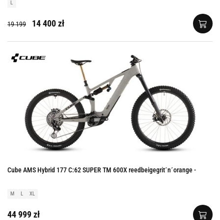
L
14 400 zł
19 199
Cube AMS Hybrid 177 C:62 SUPER TM 600X reedbeigegrit´n´orange -
M
L
XL
44 999 zł