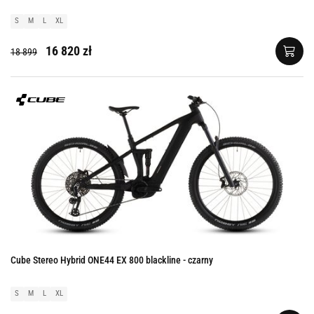
S
M
L
XL
16 820 zł
18 899
Cube Stereo Hybrid ONE44 EX 800 blackline - czarny
S
M
L
XL