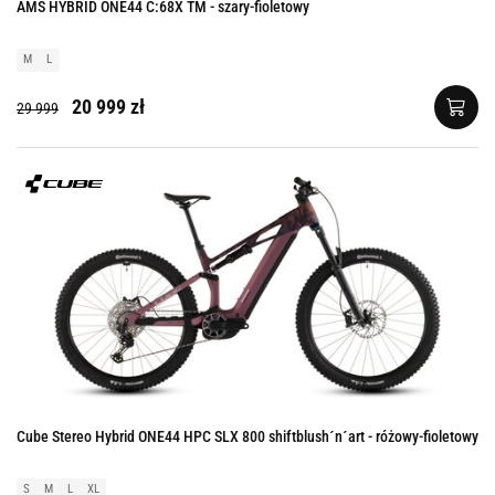
AMS HYBRID ONE44 C:68X TM - szary-fioletowy
M
L
20 999 zł
29 999
Cube Stereo Hybrid ONE44 HPC SLX 800 shiftblush´n´art - różowy-fioletowy
S
M
L
XL