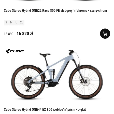
Cube Stereo Hybrid ONE22 Race 800 FE slabgrey´n´chrome - szary-chrom
S
M
L
XL
16 820 zł
18 899
Cube Stereo Hybrid ONE44 EX 800 iceblue´n´prism - błękit