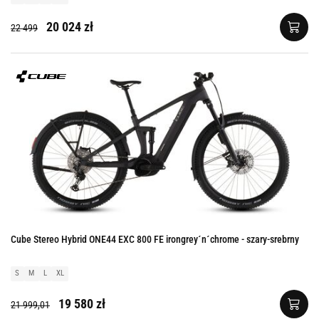
20 024 zł
22 499
Cube Stereo Hybrid ONE44 EXC 800 FE irongrey´n´chrome - szary-srebrny
S
M
L
XL
19 580 zł
21 999,01