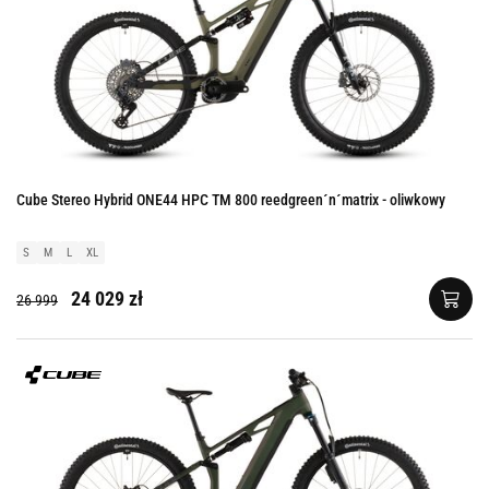
Cube Stereo Hybrid ONE44 HPC TM 800 reedgreen´n´matrix - oliwkowy
S
M
L
XL
24 029 zł
26 999