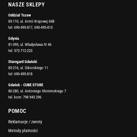
NASZE SKLEPY
Oddział Tczew
83-110, ul. Armii Krajowej 66B
tel:
690-495-817
,
690-495-815
Gdynia
81-395, ul. Władysława IV 46
tel:
572-712-223
Starogard Gdański
83-216, ul. Sikorskiego 11
tel:
690-495-818
Gdańsk - CUBE STORE
80-280, ul. Antoniego Słonimskiego 7
tel. kom:
798 943 296
POMOC
Reklamacje / zwroty
Metody płatności