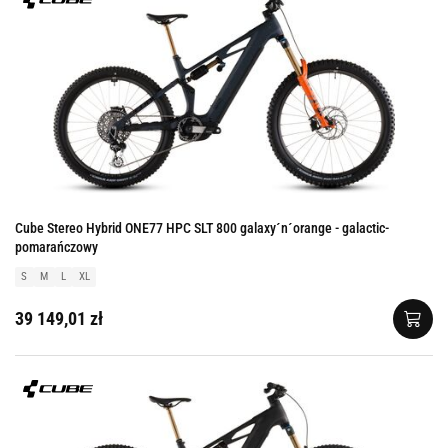
Cube Stereo Hybrid ONE77 HPC SLT 800 galaxy´n´orange - galactic-
pomarańczowy
S
M
L
XL
39 149,01 zł