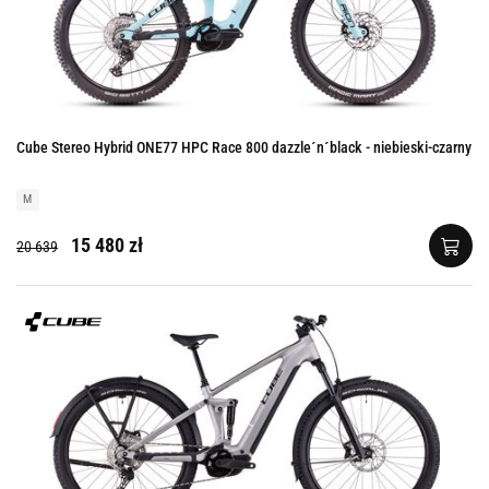
Cube Stereo Hybrid ONE77 HPC Race 800 dazzle´n´black - niebieski-czarny
M
15 480 zł
20 639