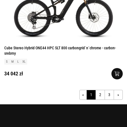
Cube Stereo Hybrid ONE44 HPC SLT 800 carbongrid´n´chrome - carbon-
srebrny
S
M
L
XL
34 042 zł
«
1
2
3
»