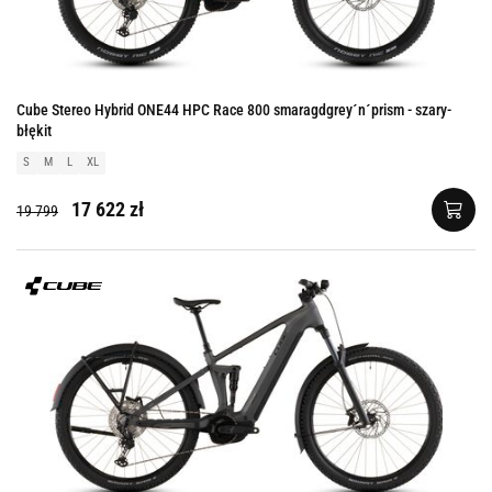
Cube Stereo Hybrid ONE44 HPC Race 800 smaragdgrey´n´prism - szary-
błękit
S
M
L
XL
17 622 zł
19 799