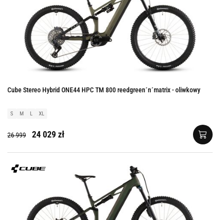
Cube Stereo Hybrid ONE44 HPC TM 800 reedgreen´n´matrix - oliwkowy
S
M
L
XL
24 029 zł
26 999