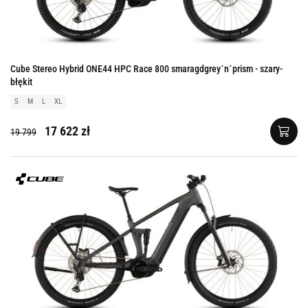
Cube Stereo Hybrid ONE44 HPC Race 800 smaragdgrey´n´prism - szary-
błękit
S
M
L
XL
17 622 zł
19 799