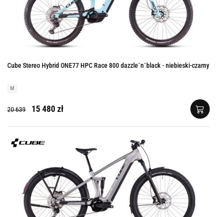
Cube Stereo Hybrid ONE77 HPC Race 800 dazzle´n´black - niebieski-czarny
M
15 480 zł
20 639