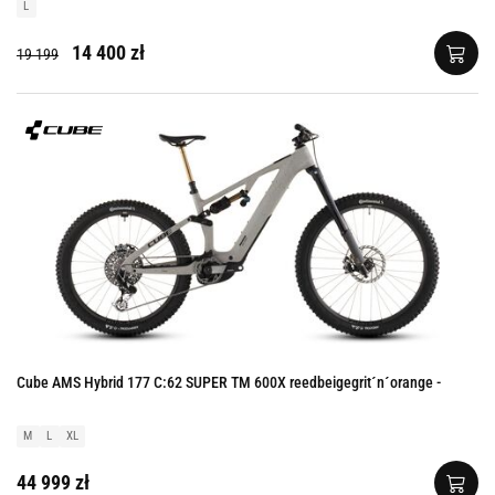
L
14 400 zł
19 199
Cube AMS Hybrid 177 C:62 SUPER TM 600X reedbeigegrit´n´orange -
M
L
XL
44 999 zł