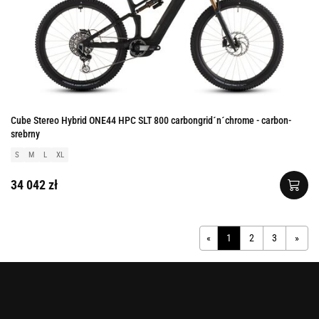
Cube Stereo Hybrid ONE44 HPC SLT 800 carbongrid´n´chrome - carbon-
srebrny
S
M
L
XL
34 042 zł
«
1
2
3
»