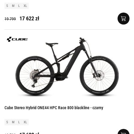
S
M
L
XL
17 622 zł
19 799
Cube Stereo Hybrid ONE44 HPC Race 800 blackline - czarny
S
M
L
XL