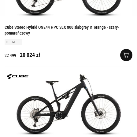
Cube Stereo Hybrid ONE44 HPC SLX 800 slabgrey´n´orange - szary-
pomarańczowy
S
M
L
20 024 zł
22 499