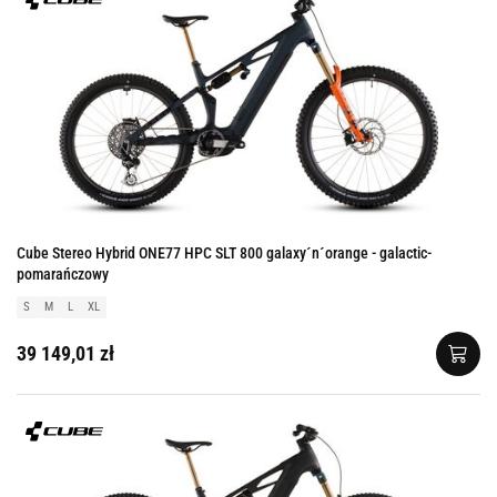
Cube Stereo Hybrid ONE77 HPC SLT 800 galaxy´n´orange - galactic-
pomarańczowy
S
M
L
XL
39 149,01 zł