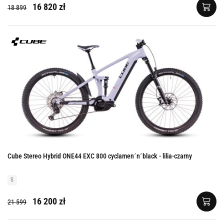
16 820 zł
18 899
Cube Stereo Hybrid ONE44 EXC 800 cyclamen´n´black - lilia-czarny
S
16 200 zł
21 599