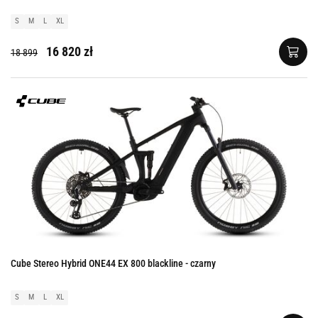
S
M
L
XL
16 820 zł
18 899
Cube Stereo Hybrid ONE44 EX 800 blackline - czarny
S
M
L
XL