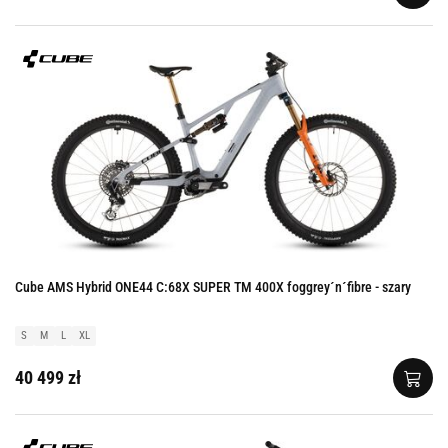
Cube AMS Hybrid ONE44 C:68X SUPER TM 400X foggrey´n´fibre - szary
S
M
L
XL
40 499 zł