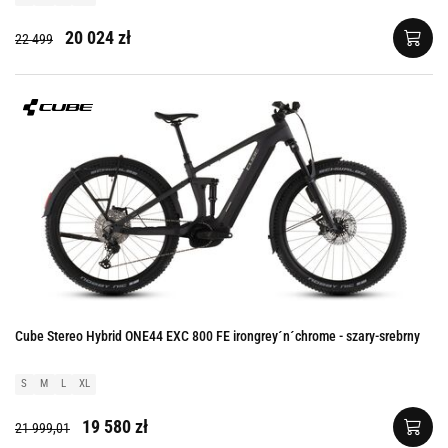
20 024 zł
22 499
Cube Stereo Hybrid ONE44 EXC 800 FE irongrey´n´chrome - szary-srebrny
S
M
L
XL
19 580 zł
21 999,01