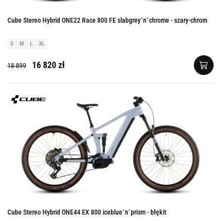
Cube Stereo Hybrid ONE22 Race 800 FE slabgrey´n´chrome - szary-chrom
S
M
L
XL
16 820 zł
18 899
Cube Stereo Hybrid ONE44 EX 800 iceblue´n´prism - błękit