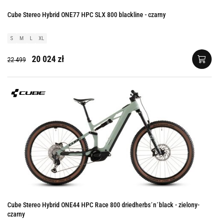
Cube Stereo Hybrid ONE77 HPC SLX 800 blackline - czarny
S
M
L
XL
20 024 zł
22 499
Cube Stereo Hybrid ONE44 HPC Race 800 driedherbs´n´black - zielony-
czarny