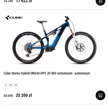
17 622 zł
19 799
Cube Stereo Hybrid ONE44 HPC AT 800 actionteam - actionteam
S
M
XL
25 200 zł
33 599