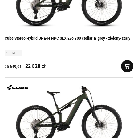
Cube Stereo Hybrid ONE44 HPC SLX Evo 800 stellar´n´grey - zielony-szary
S
M
L
22 828 zł
25 649,01