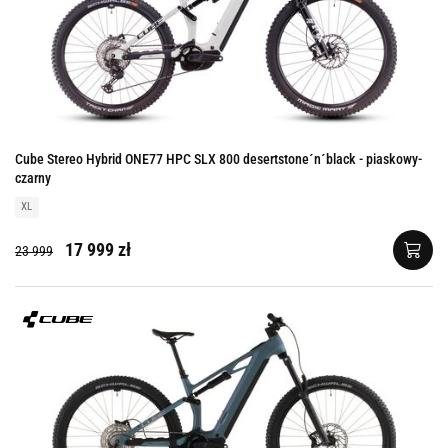
Cube Stereo Hybrid ONE77 HPC SLX 800 desertstone´n´black - piaskowy-
czarny
XL
17 999 zł
23 999