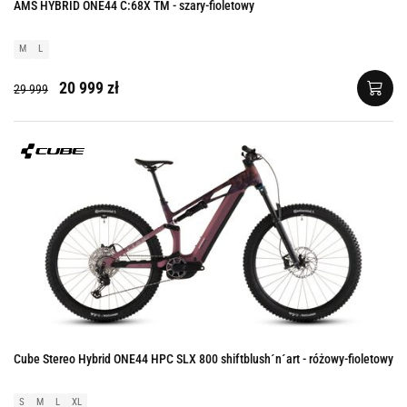
AMS HYBRID ONE44 C:68X TM - szary-fioletowy
M
L
20 999 zł
29 999
Cube Stereo Hybrid ONE44 HPC SLX 800 shiftblush´n´art - różowy-fioletowy
S
M
L
XL