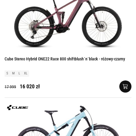
Cube Stereo Hybrid ONE22 Race 800 shiftblush´n´black - różowy-czarny
S
M
L
XL
16 020 zł
17 999