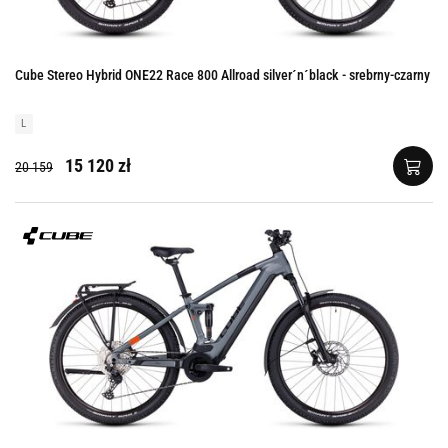
Cube Stereo Hybrid ONE22 Race 800 Allroad silver´n´black - srebrny-czarny
L
15 120 zł
20 159