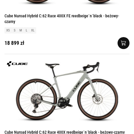
Cube Nuroad Hybrid C:62 Race 400X FE reedbeige´n´black - beżowy-
czarny
XS
S
M
L
XL
18 899 zł
Cube Nuroad Hybrid C:62 Race 400X reedbeige´n´black - beżowy-czarny