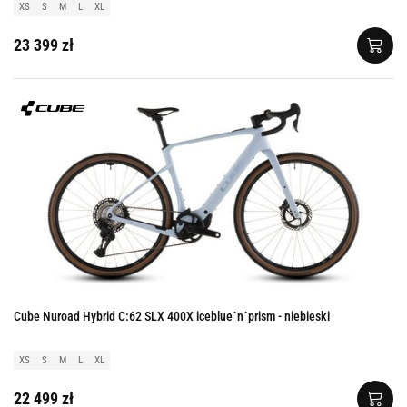
XS
S
M
L
XL
23 399 zł
Cube Nuroad Hybrid C:62 SLX 400X iceblue´n´prism - niebieski
XS
S
M
L
XL
22 499 zł