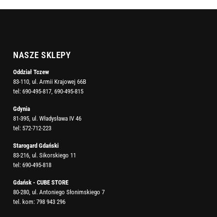
NASZE SKLEPY
Oddział Tczew
83-110, ul. Armii Krajowej 66B
tel:
690-495-817
,
690-495-815
Gdynia
81-395, ul. Władysława IV 46
tel:
572-712-223
Starogard Gdański
83-216, ul. Sikorskiego 11
tel:
690-495-818
Gdańsk - CUBE STORE
80-280, ul. Antoniego Słonimskiego 7
tel. kom:
798 943 296