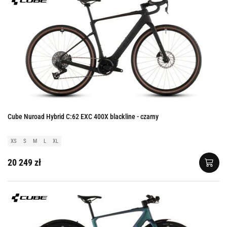
Cube Nuroad Hybrid C:62 EXC 400X blackline - czarny
XS
S
M
L
XL
20 249 zł