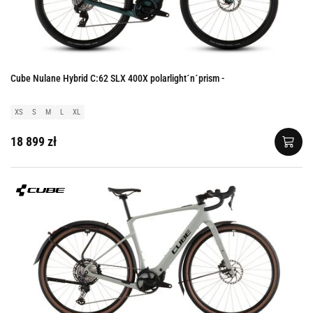
Cube Nulane Hybrid C:62 SLX 400X polarlight´n´prism -
XS
S
M
L
XL
18 899 zł