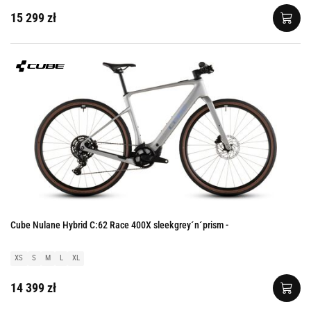
15 299 zł
Cube Nulane Hybrid C:62 Race 400X sleekgrey´n´prism -
XS
S
M
L
XL
14 399 zł