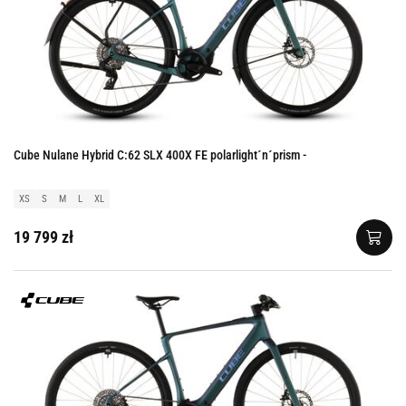
Cube Nulane Hybrid C:62 SLX 400X FE polarlight´n´prism -
XS
S
M
L
XL
19 799 zł