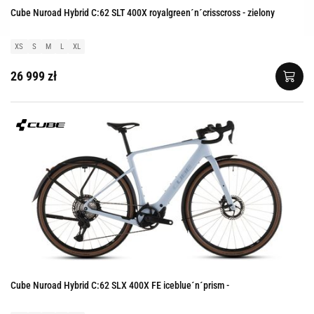
Cube Nuroad Hybrid C:62 SLT 400X royalgreen´n´crisscross - zielony
XS
S
M
L
XL
26 999 zł
Cube Nuroad Hybrid C:62 SLX 400X FE iceblue´n´prism -