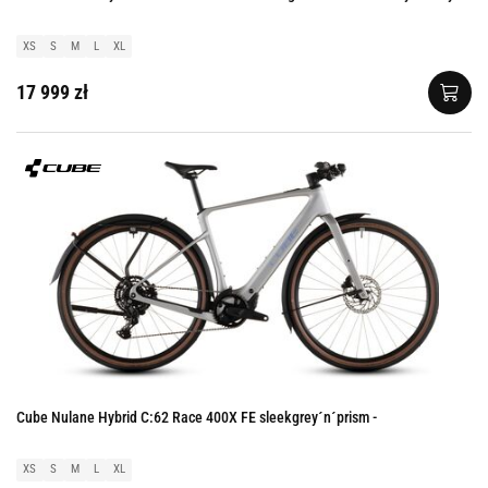
XS
S
M
L
XL
17 999 zł
Cube Nulane Hybrid C:62 Race 400X FE sleekgrey´n´prism -
XS
S
M
L
XL