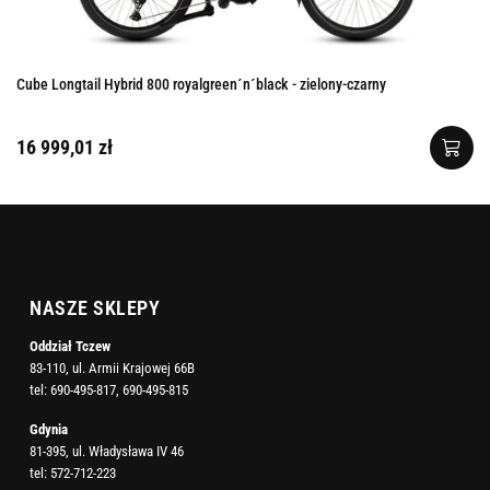
Cube Longtail Hybrid 800 royalgreen´n´black - zielony-czarny
16 999,01 zł
NASZE SKLEPY
Oddział Tczew
83-110, ul. Armii Krajowej 66B
tel:
690-495-817
,
690-495-815
Gdynia
81-395, ul. Władysława IV 46
tel:
572-712-223