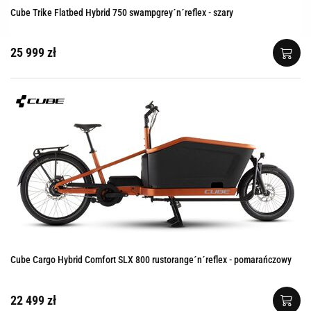
Cube Trike Flatbed Hybrid 750 swampgrey´n´reflex - szary
25 999 zł
Cube Cargo Hybrid Comfort SLX 800 rustorange´n´reflex - pomarańczowy
22 499 zł