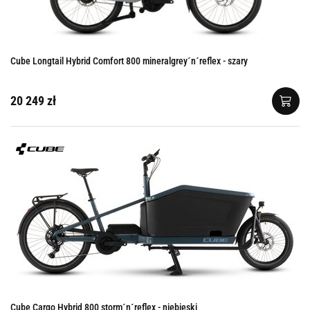
Cube Longtail Hybrid Comfort 800 mineralgrey´n´reflex - szary
20 249 zł
Cube Cargo Hybrid 800 storm´n´reflex - niebieski