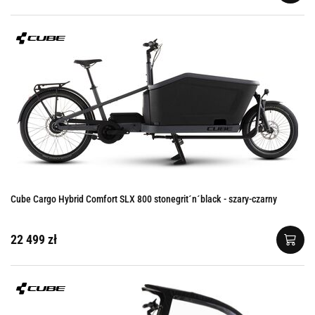
Cube Cargo Hybrid Comfort SLX 800 stonegrit´n´black - szary-czarny
22 499 zł