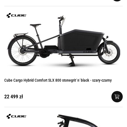
Cube Cargo Hybrid Comfort SLX 800 stonegrit´n´black - szary-czarny
22 499 zł