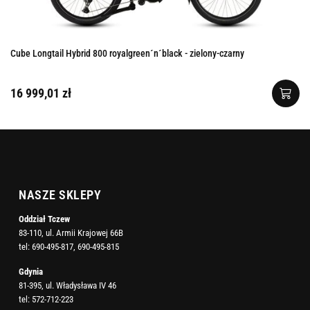
Cube Longtail Hybrid 800 royalgreen´n´black - zielony-czarny
16 999,01 zł
NASZE SKLEPY
Oddział Tczew
83-110, ul. Armii Krajowej 66B
tel:
690-495-817
,
690-495-815
Gdynia
81-395, ul. Władysława IV 46
tel:
572-712-223