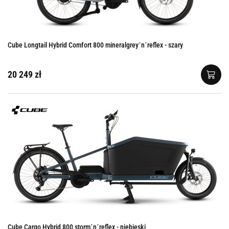
Cube Longtail Hybrid Comfort 800 mineralgrey´n´reflex - szary
20 249 zł
Cube Cargo Hybrid 800 storm´n´reflex - niebieski