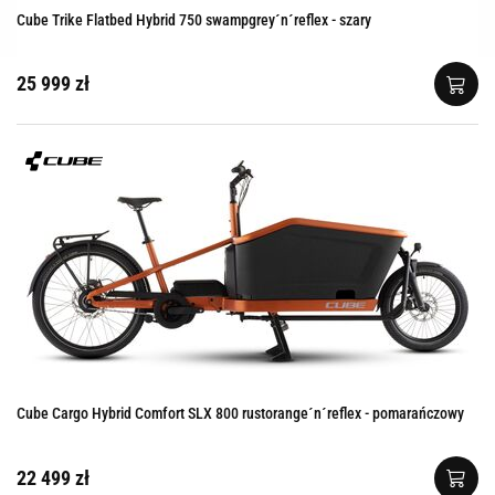
Cube Trike Flatbed Hybrid 750 swampgrey´n´reflex - szary
25 999 zł
Cube Cargo Hybrid Comfort SLX 800 rustorange´n´reflex - pomarańczowy
22 499 zł