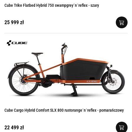
Cube Trike Flatbed Hybrid 750 swampgrey´n´reflex - szary
25 999 zł
Cube Cargo Hybrid Comfort SLX 800 rustorange´n´reflex - pomarańczowy
22 499 zł