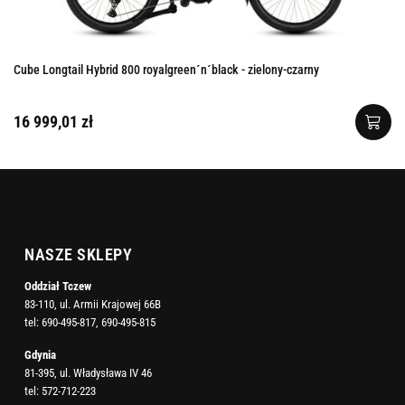
Cube Longtail Hybrid 800 royalgreen´n´black - zielony-czarny
16 999,01 zł
NASZE SKLEPY
Oddział Tczew
83-110, ul. Armii Krajowej 66B
tel:
690-495-817
,
690-495-815
Gdynia
81-395, ul. Władysława IV 46
tel:
572-712-223