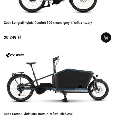
Cube Longtail Hybrid Comfort 800 mineralgrey´n´reflex - szary
20 249 zł
Cube Cargo Hybrid 800 storm´n´reflex - niebieski