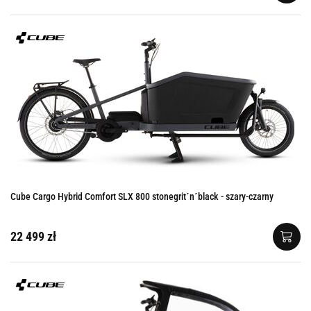
Cube Cargo Hybrid Comfort SLX 800 stonegrit´n´black - szary-czarny
22 499 zł