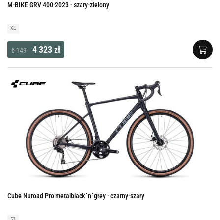
M-BIKE GRV 400-2023 - szary-zielony
XL
4 323 zł
6 149
Cube Nuroad Pro metalblack´n´grey - czarny-szary
53