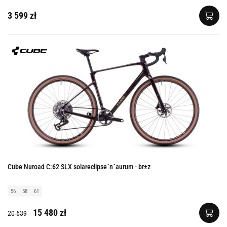
3 599 zł
Cube Nuroad C:62 SLX solareclipse´n´aurum - br±z
56
58
61
15 480 zł
20 639