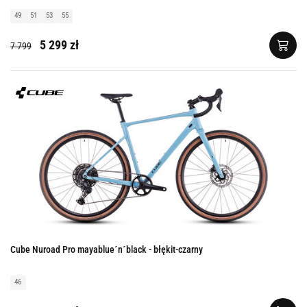
49
51
53
55
5 299 zł
7 799
Cube Nuroad Pro mayablue´n´black - błękit-czarny
46