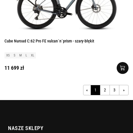
Cube Nuroad C:62 Pro FE vulcan´n´prism - szary-błękit
XS
S
M
L
XL
11 699 zł
«
1
2
3
»
NASZE SKLEPY