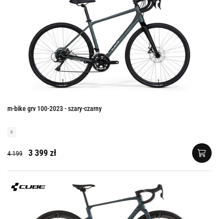
m-bike grv 100-2023 - szary-czarny
s
3 399 zł
4 199