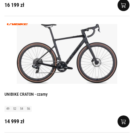
16 199 zł
UNIBIKE CRATON - czarny
49
52
54
56
14 999 zł