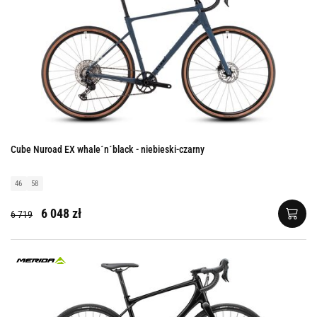
Cube Nuroad EX whale´n´black - niebieski-czarny
46
58
6 048 zł
6 719