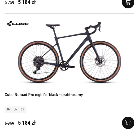
5 184 zł
5 759
Cube Nuroad Pro night´n´black - grafit-czarny
46
56
61
5 184 zł
5 759