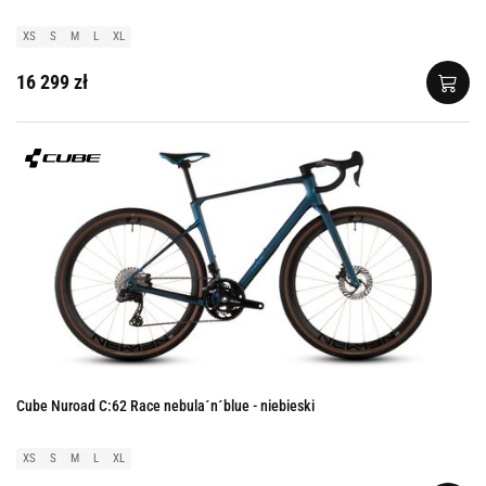
XS
S
M
L
XL
16 299 zł
Cube Nuroad C:62 Race nebula´n´blue - niebieski
XS
S
M
L
XL