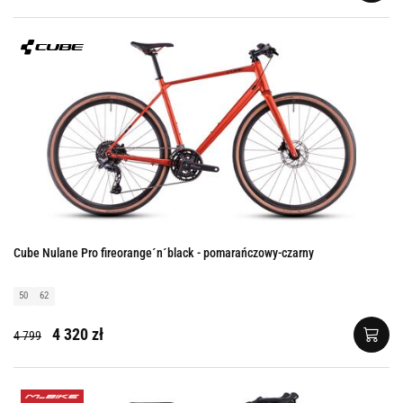
Cube Nulane Pro fireorange´n´black - pomarańczowy-czarny
50
62
4 320 zł
4 799