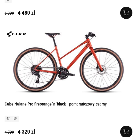
4 480 zł
6 399
Cube Nulane Pro fireorange´n´black - pomarańczowy-czarny
47
50
4 320 zł
4 799