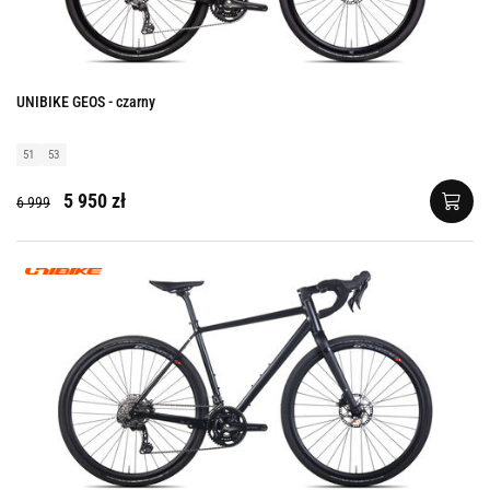
UNIBIKE GEOS - czarny
51
53
5 950 zł
6 999