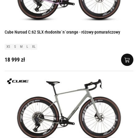
Cube Nuroad C:62 SLX rhodonite´n´orange - różowy-pomarańczowy
XS
S
M
L
XL
18 999 zł