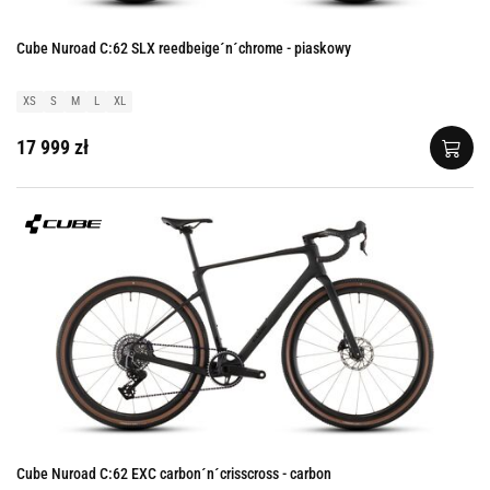
Cube Nuroad C:62 SLX reedbeige´n´chrome - piaskowy
XS
S
M
L
XL
17 999 zł
Cube Nuroad C:62 EXC carbon´n´crisscross - carbon