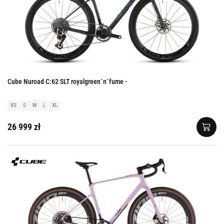
Cube Nuroad C:62 SLT royalgreen´n´fume -
XS
S
M
L
XL
26 999 zł