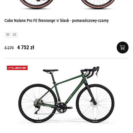
Cube Nulane Pro FE fireorange´n´black - pomarańczowy-czarny
50
62
4 752 zł
5 279