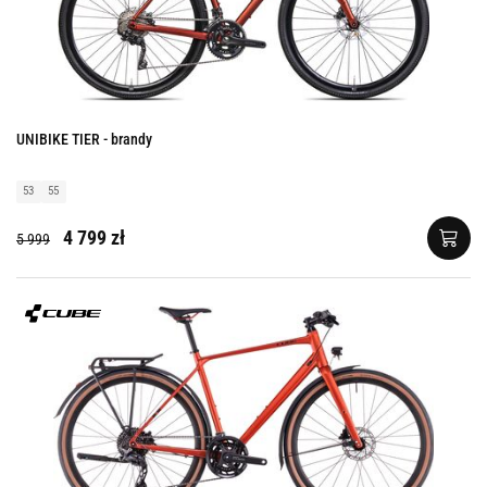
UNIBIKE TIER - brandy
53
55
4 799 zł
5 999