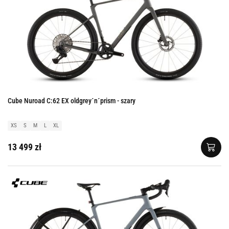
Cube Nuroad C:62 EX oldgrey´n´prism - szary
XS
S
M
L
XL
13 499 zł