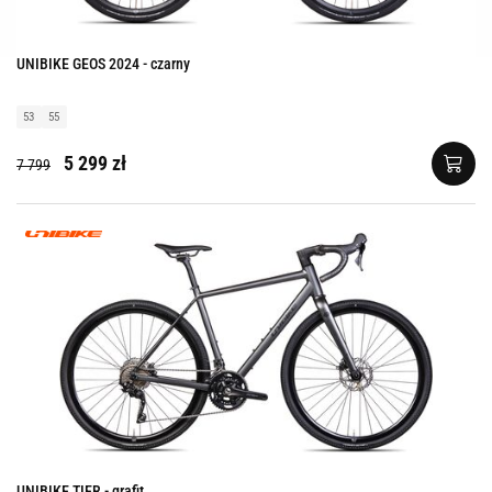
UNIBIKE GEOS 2024 - czarny
53
55
5 299 zł
7 799
UNIBIKE TIER - grafit