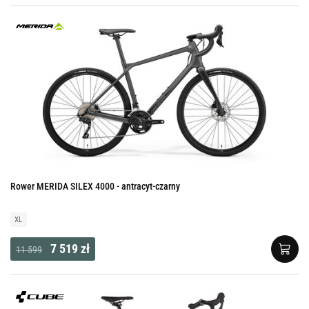
Rower MERIDA SILEX 4000 - antracyt-czarny
XL
7 519 zł
11 599