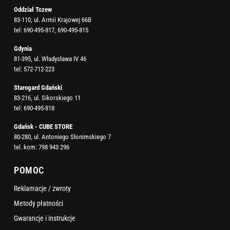
Oddział Tczew
83-110, ul. Armii Krajowej 66B
tel:
690-495-817
,
690-495-815
Gdynia
81-395, ul. Władysława IV 46
tel:
572-712-223
Starogard Gdański
83-216, ul. Sikorskiego 11
tel:
690-495-818
Gdańsk - CUBE STORE
80-280, ul. Antoniego Słonimskiego 7
tel. kom:
798 943 296
POMOC
Reklamacje / zwroty
Metody płatności
Gwarancje i instrukcje