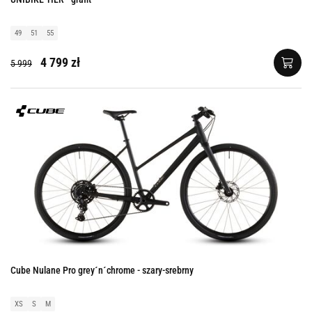
49
51
55
4 799 zł
5 999
Cube Nulane Pro grey´n´chrome - szary-srebrny
XS
S
M