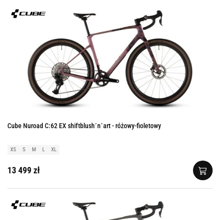
Cube Nuroad C:62 EX shiftblush´n´art - różowy-fioletowy
XS
S
M
L
XL
13 499 zł