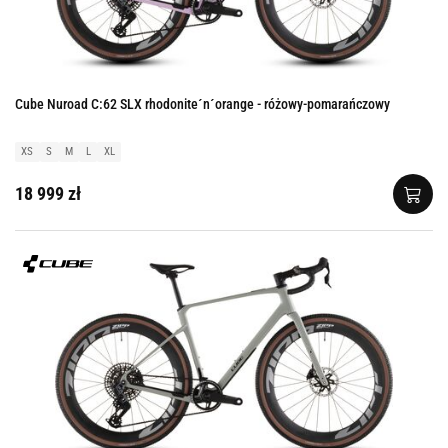
Cube Nuroad C:62 SLX rhodonite´n´orange - różowy-pomarańczowy
XS
S
M
L
XL
18 999 zł