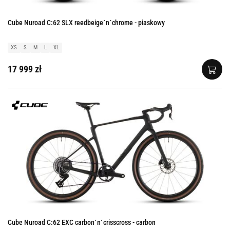
Cube Nuroad C:62 SLX reedbeige´n´chrome - piaskowy
XS
S
M
L
XL
17 999 zł
Cube Nuroad C:62 EXC carbon´n´crisscross - carbon