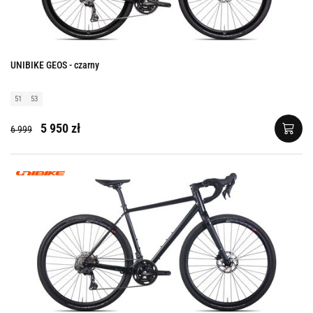
UNIBIKE GEOS - czarny
51
53
5 950 zł
6 999