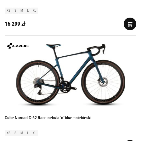
XS
S
M
L
XL
16 299 zł
Cube Nuroad C:62 Race nebula´n´blue - niebieski
XS
S
M
L
XL