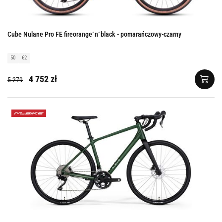
Cube Nulane Pro FE fireorange´n´black - pomarańczowy-czarny
50
62
4 752 zł
5 279