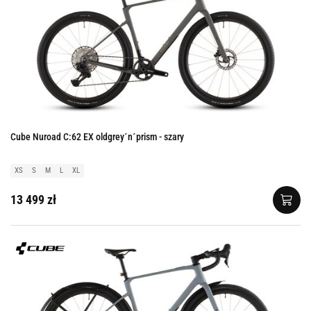
Cube Nuroad C:62 EX oldgrey´n´prism - szary
XS
S
M
L
XL
13 499 zł