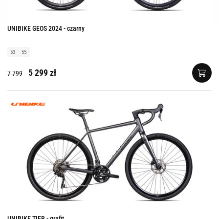
UNIBIKE GEOS 2024 - czarny
53
55
5 299 zł
7 799
UNIBIKE TIER - grafit