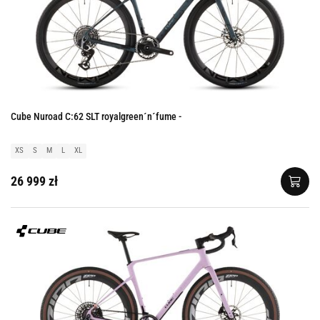
Cube Nuroad C:62 SLT royalgreen´n´fume -
XS
S
M
L
XL
26 999 zł