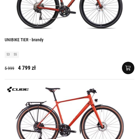
UNIBIKE TIER - brandy
53
55
4 799 zł
5 999