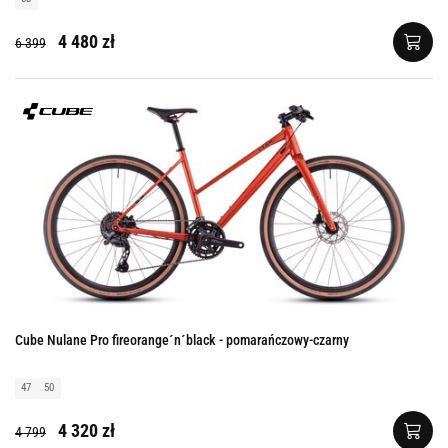
4 480 zł
6 399
Cube Nulane Pro fireorange´n´black - pomarańczowy-czarny
47
50
4 320 zł
4 799