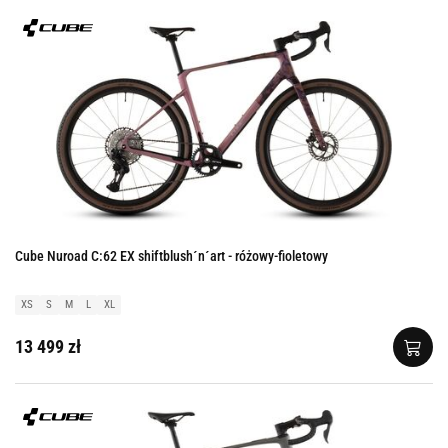
Cube Nuroad C:62 EX shiftblush´n´art - różowy-fioletowy
XS
S
M
L
XL
13 499 zł