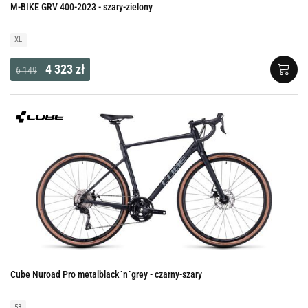
M-BIKE GRV 400-2023 - szary-zielony
XL
4 323 zł
6 149
Cube Nuroad Pro metalblack´n´grey - czarny-szary
53