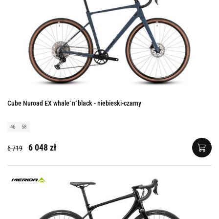
Cube Nuroad EX whale´n´black - niebieski-czarny
46
58
6 048 zł
6 719