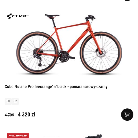
Cube Nulane Pro fireorange´n´black - pomarańczowy-czarny
50
62
4 320 zł
4 799