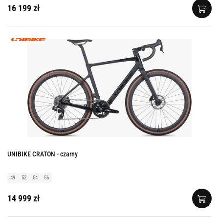
16 199 zł
UNIBIKE CRATON - czarny
49
52
54
56
14 999 zł