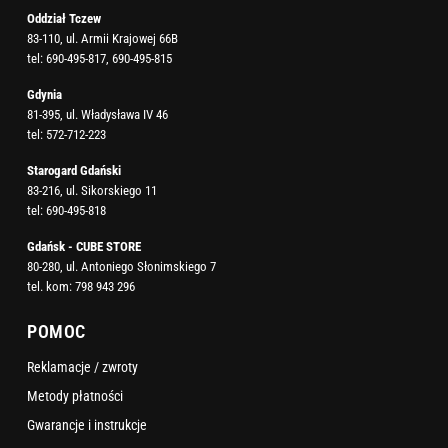
Oddział Tczew
83-110, ul. Armii Krajowej 66B
tel:
690-495-817
,
690-495-815
Gdynia
81-395, ul. Władysława IV 46
tel:
572-712-223
Starogard Gdański
83-216, ul. Sikorskiego 11
tel:
690-495-818
Gdańsk - CUBE STORE
80-280, ul. Antoniego Słonimskiego 7
tel. kom:
798 943 296
POMOC
Reklamacje / zwroty
Metody płatności
Gwarancje i instrukcje