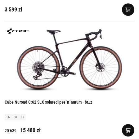
3 599 zł
Cube Nuroad C:62 SLX solareclipse´n´aurum - br±z
56
58
61
15 480 zł
20 639