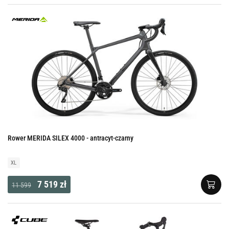
Rower MERIDA SILEX 4000 - antracyt-czarny
XL
7 519 zł
11 599