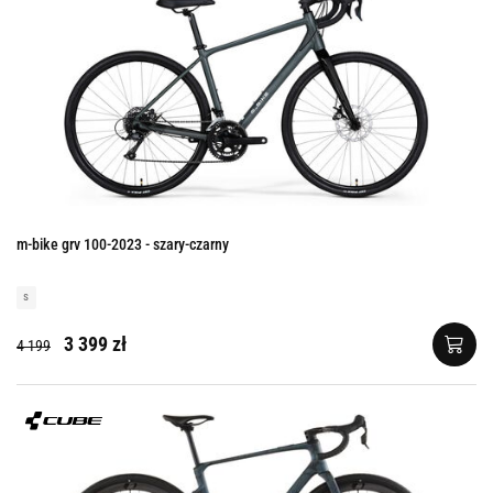
m-bike grv 100-2023 - szary-czarny
s
3 399 zł
4 199