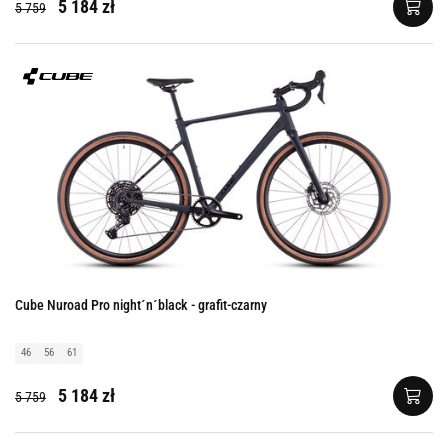
5 184 zł
5 759
Cube Nuroad Pro night´n´black - grafit-czarny
46
56
61
5 184 zł
5 759