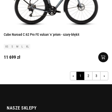
Cube Nuroad C:62 Pro FE vulcan´n´prism - szary-błękit
XS
S
M
L
XL
11 699 zł
«
1
2
3
»
NASZE SKLEPY