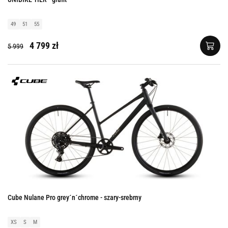
49
51
55
4 799 zł
5 999
Cube Nulane Pro grey´n´chrome - szary-srebrny
XS
S
M