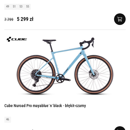
49
51
53
55
5 299 zł
7 799
Cube Nuroad Pro mayablue´n´black - błękit-czarny
46