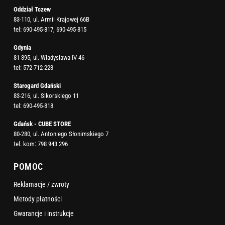
Oddział Tczew
83-110, ul. Armii Krajowej 66B
tel:
690-495-817
,
690-495-815
Gdynia
81-395, ul. Władysława IV 46
tel:
572-712-223
Starogard Gdański
83-216, ul. Sikorskiego 11
tel:
690-495-818
Gdańsk - CUBE STORE
80-280, ul. Antoniego Słonimskiego 7
tel. kom:
798 943 296
POMOC
Reklamacje / zwroty
Metody płatności
Gwarancje i instrukcje