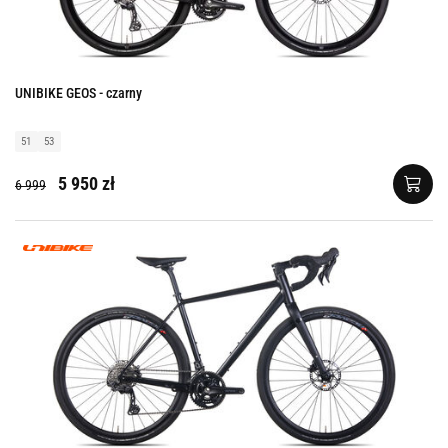
UNIBIKE GEOS - czarny
51
53
5 950 zł
6 999