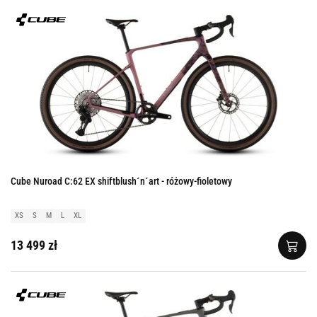
Cube Nuroad C:62 EX shiftblush´n´art - różowy-fioletowy
XS
S
M
L
XL
13 499 zł