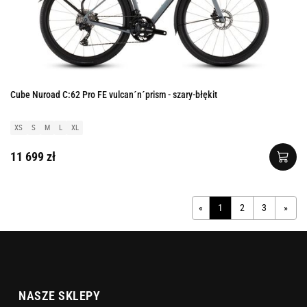
Cube Nuroad C:62 Pro FE vulcan´n´prism - szary-błękit
XS
S
M
L
XL
11 699 zł
«
1
2
3
»
NASZE SKLEPY