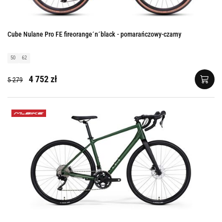
Cube Nulane Pro FE fireorange´n´black - pomarańczowy-czarny
50
62
4 752 zł
5 279