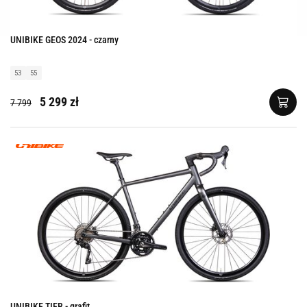
UNIBIKE GEOS 2024 - czarny
53
55
5 299 zł
7 799
UNIBIKE TIER - grafit