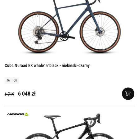
Cube Nuroad EX whale´n´black - niebieski-czarny
46
58
6 048 zł
6 719