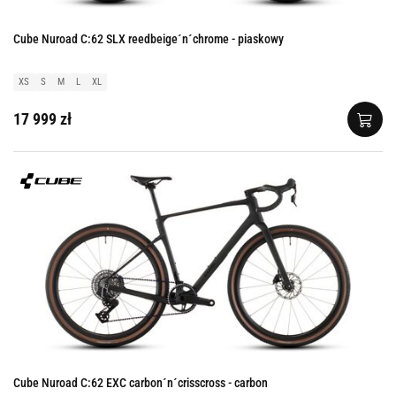
Cube Nuroad C:62 SLX reedbeige´n´chrome - piaskowy
XS
S
M
L
XL
17 999 zł
Cube Nuroad C:62 EXC carbon´n´crisscross - carbon