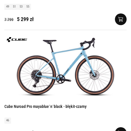
49
51
53
55
5 299 zł
7 799
Cube Nuroad Pro mayablue´n´black - błękit-czarny
46