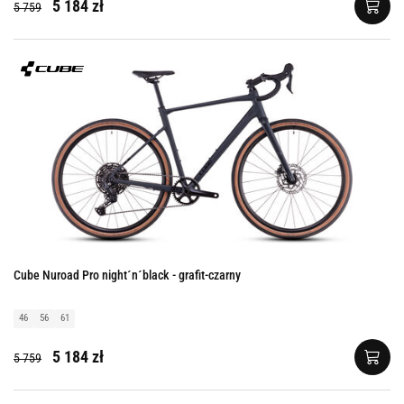
5 184 zł
5 759
Cube Nuroad Pro night´n´black - grafit-czarny
46
56
61
5 184 zł
5 759