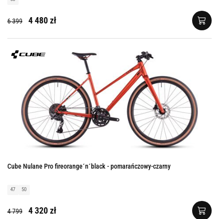
4 480 zł
6 399
Cube Nulane Pro fireorange´n´black - pomarańczowy-czarny
47
50
4 320 zł
4 799