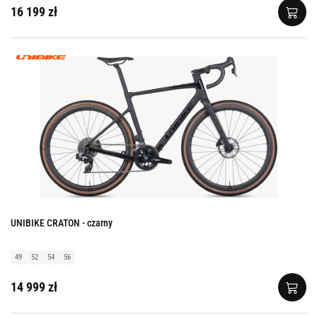
16 199 zł
UNIBIKE CRATON - czarny
49
52
54
56
14 999 zł