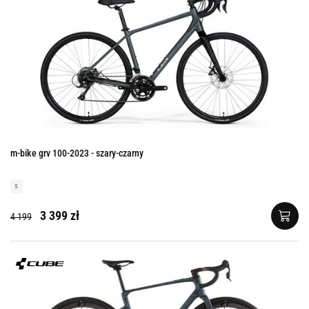
m-bike grv 100-2023 - szary-czarny
s
3 399 zł
4 199