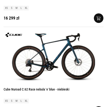
XS
S
M
L
XL
16 299 zł
Cube Nuroad C:62 Race nebula´n´blue - niebieski
XS
S
M
L
XL