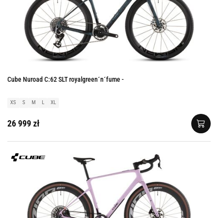
Cube Nuroad C:62 SLT royalgreen´n´fume -
XS
S
M
L
XL
26 999 zł