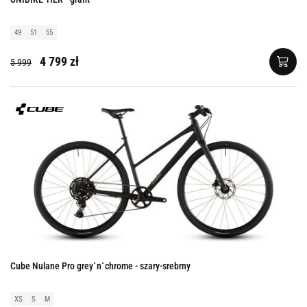
49
51
55
4 799 zł
5 999
Cube Nulane Pro grey´n´chrome - szary-srebrny
XS
S
M