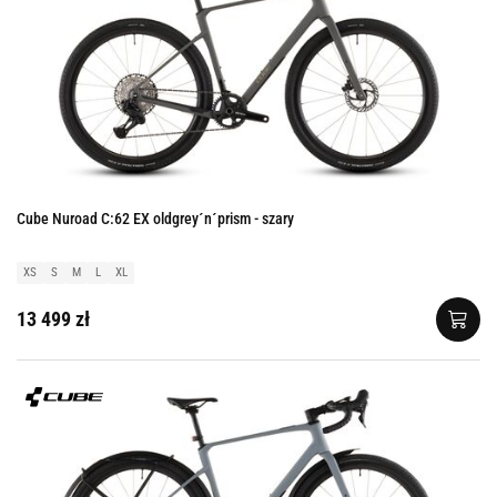
Cube Nuroad C:62 EX oldgrey´n´prism - szary
XS
S
M
L
XL
13 499 zł