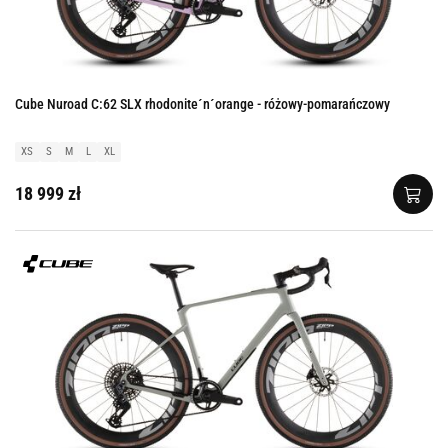
Cube Nuroad C:62 SLX rhodonite´n´orange - różowy-pomarańczowy
XS
S
M
L
XL
18 999 zł