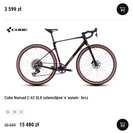
3 599 zł
Cube Nuroad C:62 SLX solareclipse´n´aurum - br±z
56
58
61
15 480 zł
20 639