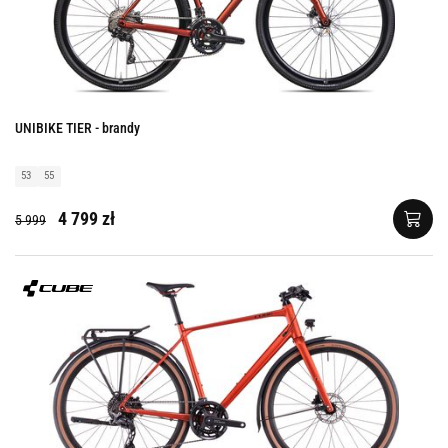
UNIBIKE TIER - brandy
53
55
4 799 zł
5 999