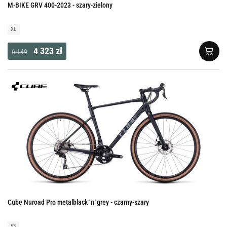
M-BIKE GRV 400-2023 - szary-zielony
XL
4 323 zł
6 149
Cube Nuroad Pro metalblack´n´grey - czarny-szary
53