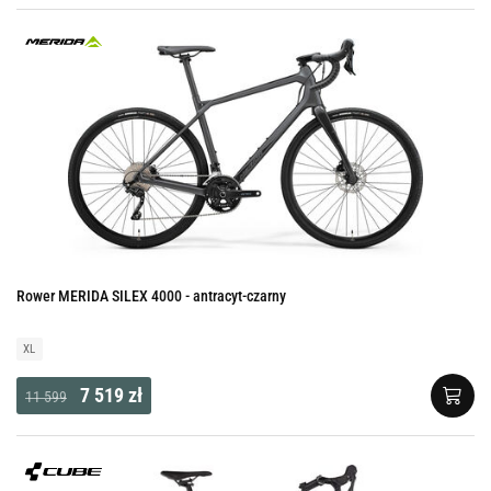
Rower MERIDA SILEX 4000 - antracyt-czarny
XL
7 519 zł
11 599