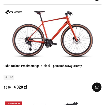
Cube Nulane Pro fireorange´n´black - pomarańczowy-czarny
50
62
4 320 zł
4 799