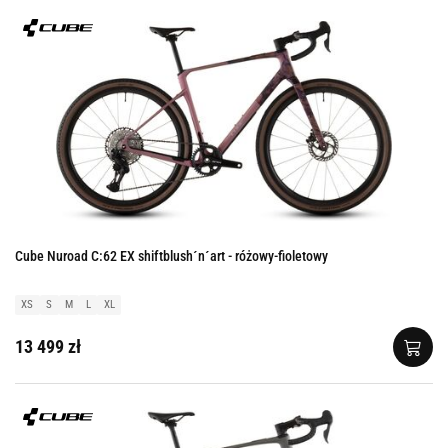
Cube Nuroad C:62 EX shiftblush´n´art - różowy-fioletowy
XS
S
M
L
XL
13 499 zł