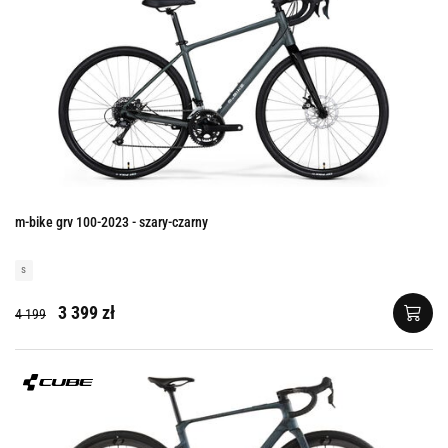
m-bike grv 100-2023 - szary-czarny
s
3 399 zł
4 199