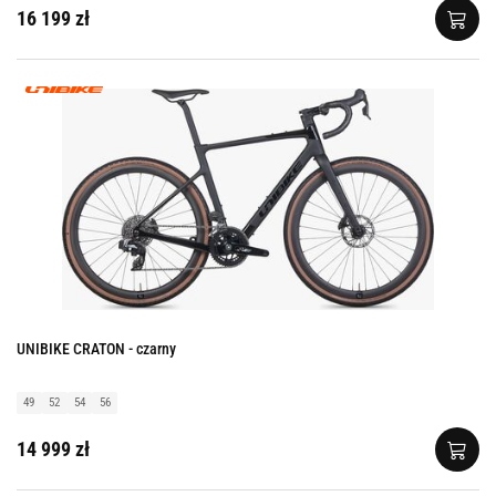
16 199 zł
UNIBIKE CRATON - czarny
49
52
54
56
14 999 zł