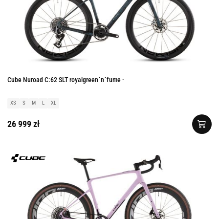
Cube Nuroad C:62 SLT royalgreen´n´fume -
XS
S
M
L
XL
26 999 zł