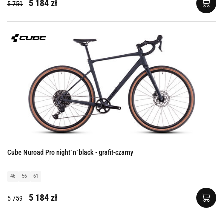
5 184 zł
5 759
Cube Nuroad Pro night´n´black - grafit-czarny
46
56
61
5 184 zł
5 759