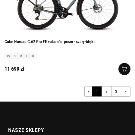
Cube Nuroad C:62 Pro FE vulcan´n´prism - szary-błękit
XS
S
M
L
XL
11 699 zł
«
1
2
3
»
NASZE SKLEPY