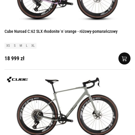
Cube Nuroad C:62 SLX rhodonite´n´orange - różowy-pomarańczowy
XS
S
M
L
XL
18 999 zł