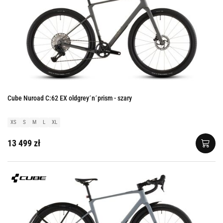
Cube Nuroad C:62 EX oldgrey´n´prism - szary
XS
S
M
L
XL
13 499 zł