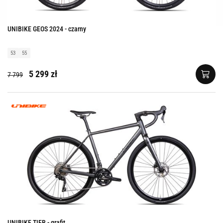
UNIBIKE GEOS 2024 - czarny
53
55
5 299 zł
7 799
UNIBIKE TIER - grafit