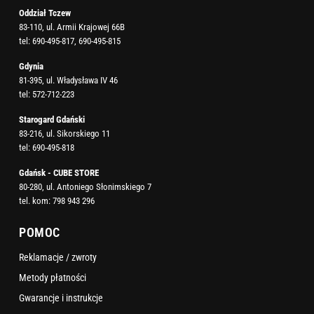
Oddział Tczew
83-110, ul. Armii Krajowej 66B
tel:
690-495-817
,
690-495-815
Gdynia
81-395, ul. Władysława IV 46
tel:
572-712-223
Starogard Gdański
83-216, ul. Sikorskiego 11
tel:
690-495-818
Gdańsk - CUBE STORE
80-280, ul. Antoniego Słonimskiego 7
tel. kom:
798 943 296
POMOC
Reklamacje / zwroty
Metody płatności
Gwarancje i instrukcje