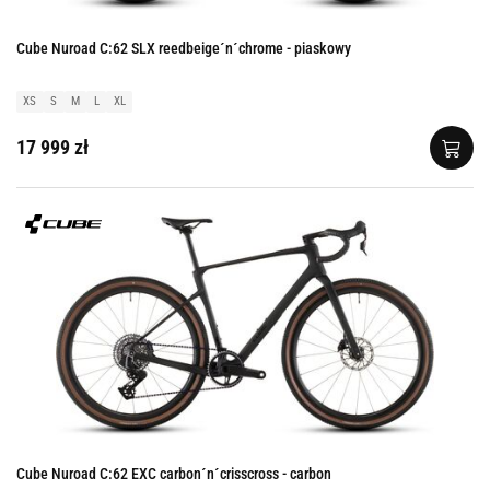
Cube Nuroad C:62 SLX reedbeige´n´chrome - piaskowy
XS
S
M
L
XL
17 999 zł
Cube Nuroad C:62 EXC carbon´n´crisscross - carbon