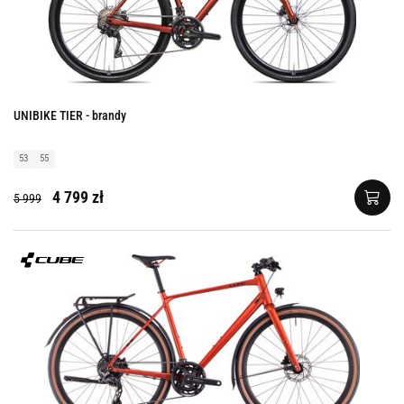
UNIBIKE TIER - brandy
53
55
4 799 zł
5 999