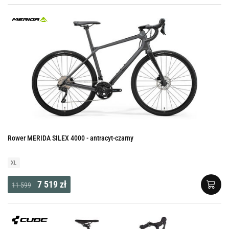
Rower MERIDA SILEX 4000 - antracyt-czarny
XL
7 519 zł
11 599