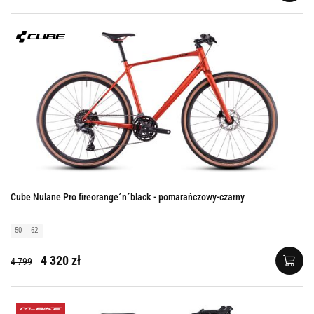
Cube Nulane Pro fireorange´n´black - pomarańczowy-czarny
50
62
4 320 zł
4 799