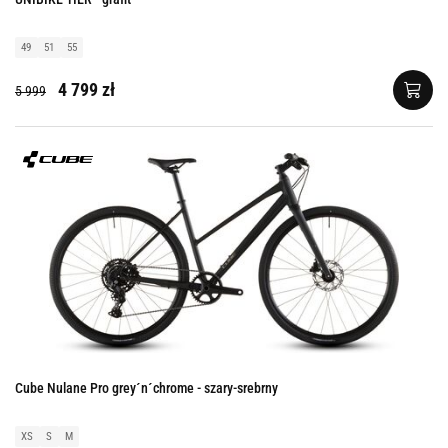
49
51
55
4 799 zł
5 999
Cube Nulane Pro grey´n´chrome - szary-srebrny
XS
S
M