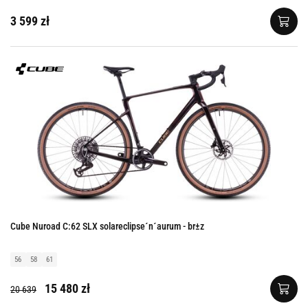
3 599 zł
Cube Nuroad C:62 SLX solareclipse´n´aurum - br±z
56
58
61
15 480 zł
20 639