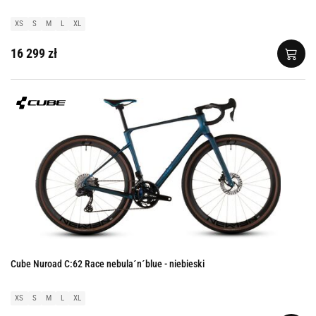
XS
S
M
L
XL
16 299 zł
Cube Nuroad C:62 Race nebula´n´blue - niebieski
XS
S
M
L
XL