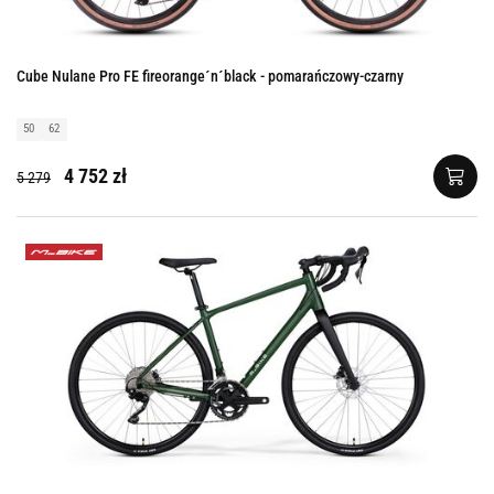
Cube Nulane Pro FE fireorange´n´black - pomarańczowy-czarny
50
62
4 752 zł
5 279