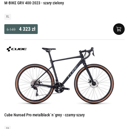
M-BIKE GRV 400-2023 - szary-zielony
XL
4 323 zł
6 149
Cube Nuroad Pro metalblack´n´grey - czarny-szary
53