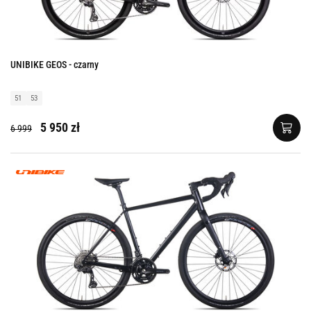
UNIBIKE GEOS - czarny
51
53
5 950 zł
6 999