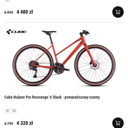
4 480 zł
6 399
Cube Nulane Pro fireorange´n´black - pomarańczowy-czarny
47
50
4 320 zł
4 799