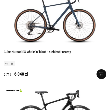
Cube Nuroad EX whale´n´black - niebieski-czarny
46
58
6 048 zł
6 719