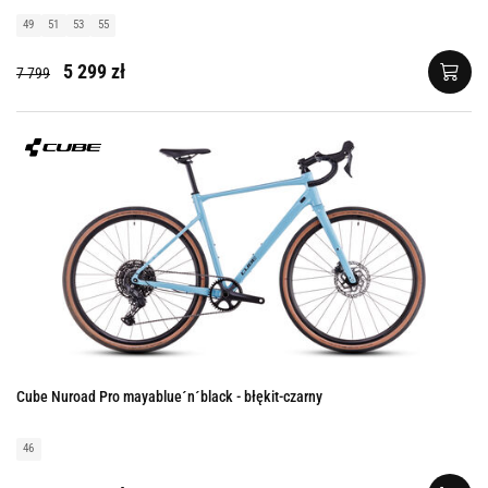
49
51
53
55
5 299 zł
7 799
Cube Nuroad Pro mayablue´n´black - błękit-czarny
46